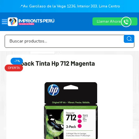
📍
Av. Garcilaso de la Vega 1236, Interior 303, Lima Centro
Llamar Ahora
-7%
OFERTA