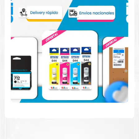
Reduzca el consumo de energía
Consuma un 21 % menos de energía en promedio en
comparación con la generación anterior.
Calidad en la que puede confiar
Resultados de precisión, página tras página, para
mantener su empresa funcionando perfectamente.
Amigables con el Medio Ambiente
Al elegir Cartuchos Originales
HP
, usted está