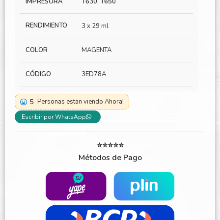
IMPRESORA
T630, T650
RENDIMIENTO
3 x 29 ml
COLOR
MAGENTA
CÓDIGO
3ED78A
5
Personas estan viendo Ahora!
Escribir por WhatsApp
⭐⭐⭐⭐⭐
Métodos de Pago