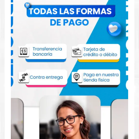
Comprar Tripack Tinta HP 712 Magenta
para impresora HP DesignJet T210 T230
T250
Aprovecha nuestra experiencia y atención para adquirir tus
productos. Tenemos promociones todos los días. Escríbenos o
visítanos hoy para encontrar la solución perfecta para tu
impresora
HP
, como la
Tripack Tinta HP 712 Magenta Original
para impresora HP DesignJet T210, T230, T250, T630, T650.
Dónde comprar Tripack Tinta HP 712
Magenta para impresora HP DesignJet
T210 T230 T250 en Lima o para provincia