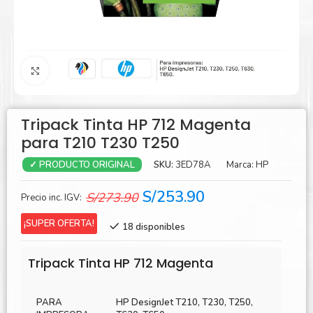
Agrandar
Tripack Tinta HP 712 Magenta
para T210 T230 T250
SKU:
3ED78A
Marca:
HP
✓ PRODUCTO ORIGINAL
El
El
S/
253.90
S/
273.90
Precio inc. IGV:
precio
precio
¡SUPER OFERTA!
18 disponibles
original
actual
era:
es:
Tripack Tinta HP 712 Magenta
S/273.90.
S/253.90.
PARA
HP DesignJet T210, T230, T250,