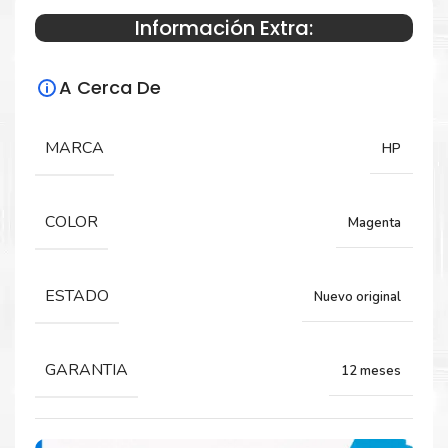
Información Extra:
Especificaciones Técnicas
A Cerca De
Para impresoras:
HP DesignJet T210, T230, T250, T630, T650.
MARCA
HP
Rendimiento:
COLOR
Magenta
3 x 29 ML
ESTADO
Nuevo original
GARANTIA
12 meses