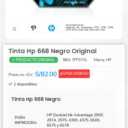
Agrandar
Tinta Hp 668 Negro Original
SKU:
7FP37VL
Marca:
HP
✓ PRODUCTO ORIGINAL
S/
82.00
¡SUPER OFERTA!
Precio inc. IGV:
1 disponibles
Tinta Hp 668 Negro
HP DeskJet Ink Advantage 2900,
PARA
2974, 2975, 4300, 4375, 6500,
IMPRESORA:
6575 y 6578
.