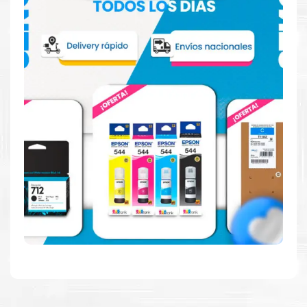
Más información:
Estamos autorizados por
HP
.
Hacemos envíos al por mayor y
menor para empresas privadas, del estado y público en
general.
Garantizamos el cumplimiento de su requerimiento de
Tinta Hp
668 Negro
para su despacho.
Sustituya sus cartuchos de
Tinta Hp 668 Negro
rápidamente
con la extracción automática de sellado y el embalaje fácil de
abrir para comenzar a imprimir enseguida.
Resultados que sorprenden