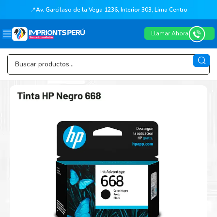
📍
Av. Garcilaso de la Vega 1236, Interior 303, Lima Centro
Llamar Ahora