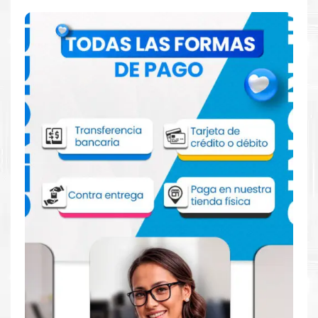
Especificaciones Técnicas
Para impresoras:
Tinta para impresora
HP DeskJet Ink
Advantage 2900, 2974, 2975, 4300, 4375,
6500, 6575 y 6578
.
Rendimiento:
Rendimiento de 160 páginas aprox.