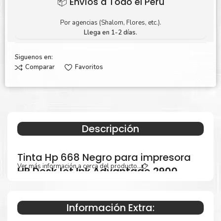
📦 Envíos a Todo el Perú
Por agencias (Shalom, Flores, etc.).
Llega en 1-2 días.
Siguenos en:
Comparar
Favoritos
Descripción
Tinta Hp 668 Negro para impresora
Ver más información a cerca del producto...
HP DeskJet Ink Advantage 2900,
2974, 2975, 4300, 4375, 6500, 6575 y
6578
.
Información Extra: