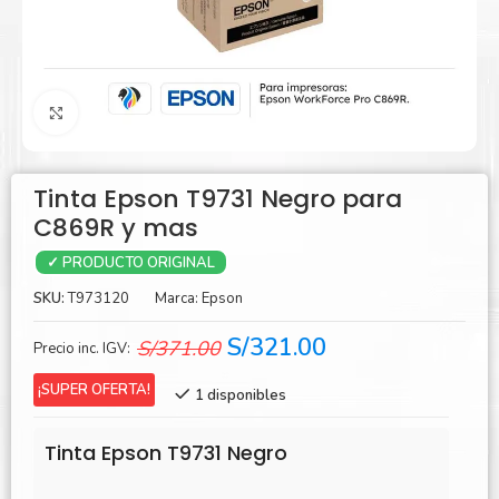
Agrandar
Tinta Epson T9731 Negro para
C869R y mas
✓ PRODUCTO ORIGINAL
SKU:
T973120
Marca:
Epson
El
El
S/
321.00
S/
371.00
Precio inc. IGV:
precio
precio
¡SUPER OFERTA!
1 disponibles
original
actual
era:
es:
Tinta Epson T9731 Negro
S/371.00.
S/321.00.