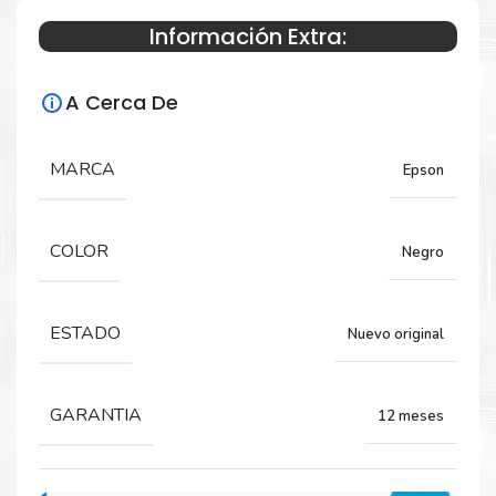
Información Extra:
Especificaciones Técnicas
A Cerca De
Para impresoras:
Tinta para impresoras Epson WorkForce
MARCA
Epson
Pro C869R.
COLOR
Negro
Rendimiento:
22,500 páginas
ESTADO
Nuevo original
GARANTIA
12 meses