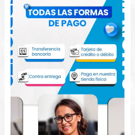
Comprar Tinta Epson T9731 Negro para
impresoras C869R
Aprovecha nuestra experiencia y atención para adquirir tus
productos. Tenemos promociones todos los dias. Escríbenos o
visítanos hoy para encontrar la solución perfecta para tu
impresora
EPSON
, como la
Tinta Epson T9731 Negro para
impresoras C869R
.
Dónde comprar Tinta Epson para
impresoras Epson C869R
en Lima o para
envíos a nivel nacional