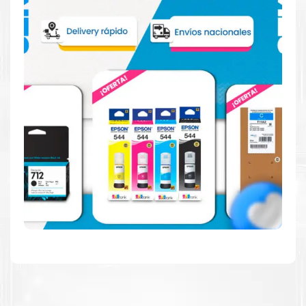
imprime en blanco y negro como en color. Descubra
más acerca de cartuchos
Epson
Aquí
.
Hecho para ser fácil de usar
Simple y fácil de usar. Nuestros cartuchos e impresoras
están hechos para facilitar la carga, la impresión y los
resultados.