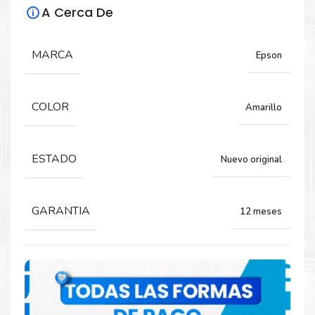
A Cerca De
Para impresoras:
Tinta para impresoras Epson WorkForce
MARCA
Epson
Pro 5620, 5690, 5110, 5190.
COLOR
Amarillo
Rendimiento:
4,000 páginas
ESTADO
Nuevo original
GARANTIA
12 meses