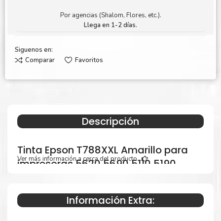
Por agencias (Shalom, Flores, etc.).
Llega en 1-2 días.
Siguenos en:
Comparar
Favoritos
Descripción
Tinta Epson T788XXL Amarillo para
Ver más información a cerca del producto...
impresoras 5620 5690 5110 5190
Información Extra:
Especificaciones Técnicas