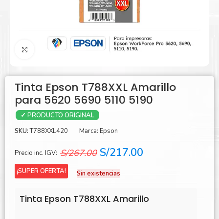
Agrandar
Tinta Epson T788XXL Amarillo
para 5620 5690 5110 5190
✓ PRODUCTO ORIGINAL
SKU:
T788XXL420
Marca:
Epson
El
El
S/
217.00
S/
267.00
Precio inc. IGV:
precio
precio
¡SUPER OFERTA!
Sin existencias
original
actual
era:
es:
Tinta Epson T788XXL Amarillo
S/267.00.
S/217.00.