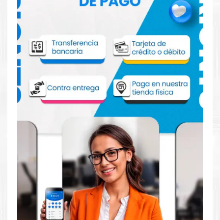
Comprar Tinta Epson T788XXL Amarillo
para impresoras 5620 5690 5110 5190
Aprovecha nuestra experiencia y atención para adquirir tus
productos. Tenemos promociones todos los dias. Escríbenos o
visítanos hoy para encontrar la solución perfecta para tu
impresora
EPSON
, como la
Tinta Epson T788XXL Amarillo
para impresoras 5620 5690 5110 5190.
Dónde comprar Tinta Epson para
impresoras Epson 5620 5690 5110 5190
en Lima o para envíos a nivel nacional
Tienda autorizada por
EPSON
. Descubre la mejor manera de
abastecerte de
Tinta Epson T788XXL Amarillo para impresoras
5620 5690 5110 5190
. Ofrecemos una amplia selección de