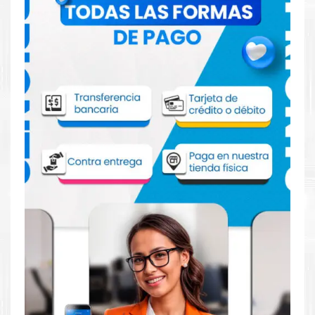
Comprar Tinta Epson T49H4 Amarillo
para impresora 3100 3170
Aprovecha nuestra experiencia y atención para adquirir tus
productos. Tenemos promociones todos los dias. Escríbenos o
visítanos hoy para encontrar la solución perfecta para tu
impresora
Epson
, como la
Tinta Epson T49H4 Amarillo para
impresora 3100 3170
.
Dónde comprar Tinta para impresora
3100 3170 en Lima o para provincia
Tienda autorizada por
Epson
. Descubre la mejor manera de
abastecerte de
Tinta Epson T49H4 Amarillo para impresora