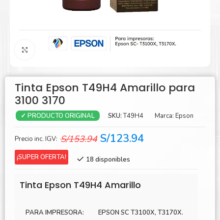
Agrandar
Tinta Epson T49H4 Amarillo para
3100 3170
SKU:
T49H4
Marca:
Epson
✓ PRODUCTO ORIGINAL
El
El
S/
123.94
S/
153.94
Precio inc. IGV:
precio
precio
¡SUPER OFERTA!
18 disponibles
original
actual
era:
es:
Tinta Epson T49H4 Amarillo
S/153.94.
S/123.94.
PARA IMPRESORA:
EPSON SC T3100X, T3170X.