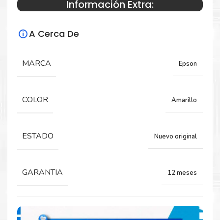
Información Extra:
Especificaciones Técnicas
A Cerca De
Para impresoras:
Tinta para impresora Epson
SC- T3100X,
MARCA
Epson
T3170X.
COLOR
Amarillo
Rendimiento:
6,000 Páginas
ESTADO
Nuevo original
GARANTIA
12 meses