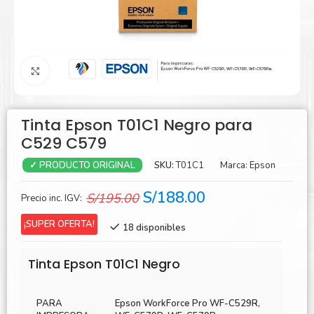
Agrandar
Tinta Epson T01C1 Negro para
C529 C579
SKU:
T01C1
Marca:
Epson
✓ PRODUCTO ORIGINAL
El
El
S/
188.00
S/
195.00
Precio inc. IGV:
precio
precio
¡SUPER OFERTA!
18 disponibles
original
actual
era:
es:
Tinta Epson T01C1 Negro
S/195.00.
S/188.00.
PARA
Epson WorkForce Pro WF-C529R,