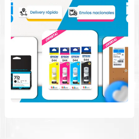
imprime en blanco y negro como en color. Descubra
más acerca de cartuchos
Epson
Aquí
.
Hecho para ser fácil de usar
Simple y fácil de usar. Nuestros cartuchos e impresoras
están hechos para facilitar la carga, la impresión y los
resultados.