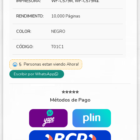
IMPRESORA:
WF-C579R, WF-C579Ra.
RENDIMIENTO:
10,000 Páginas
COLOR:
NEGRO
CÓDIGO:
T01C1
5
Personas estan viendo Ahora!
Escribir por WhatsApp
⭐⭐⭐⭐⭐
Métodos de Pago