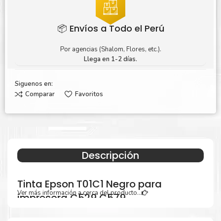
📦 Envíos a Todo el Perú
Por agencias (Shalom, Flores, etc.).
Llega en 1-2 días.
Siguenos en:
Comparar
Favoritos
Descripción
Tinta Epson T01C1 Negro para
Ver más información a cerca del producto...
impresora C529 C579