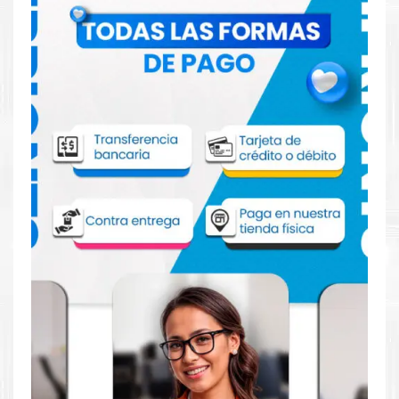
Comprar Tinta Epson T01C1 Negro para
impresora C529 C579
Aprovecha nuestra experiencia y atención para adquirir tus
productos. Tenemos promociones todos los dias. Escríbenos o
visítanos hoy para encontrar la solución perfecta para tu
impresora
Epson
, como la
Tinta Epson T01C1 Negro para
impresora C529 C579
.
Dónde comprar Tinta para impresora
C529 C579 en Lima o para provincia
Tienda autorizada por
Epson
. Descubre la mejor manera de