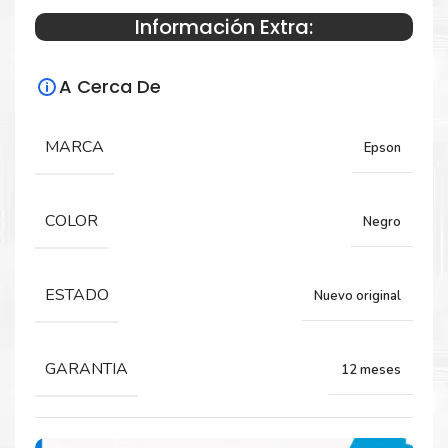
Información Extra:
Especificaciones Técnicas
A Cerca De
Para impresoras:
Tinta para impresora Epson WorkForce
MARCA
Epson
Pro WF-C529R, WF-C579R.
COLOR
Negro
Rendimiento:
10,000 Páginas
ESTADO
Nuevo original
GARANTIA
12 meses