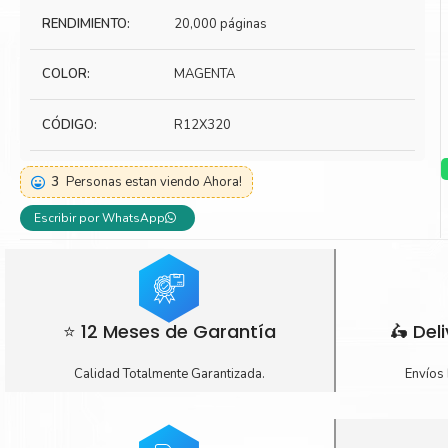
RENDIMIENTO:
20,000 páginas
Toner Kyocera
Toner Ko
Toner Canon
Toner S
COLOR:
MAGENTA
CÓDIGO:
R12X320
3
Personas estan viendo Ahora!
Escribir por WhatsApp
⭐ 12 Meses de Garantía
🛵 Del
Calidad Totalmente Garantizada.
Envíos 