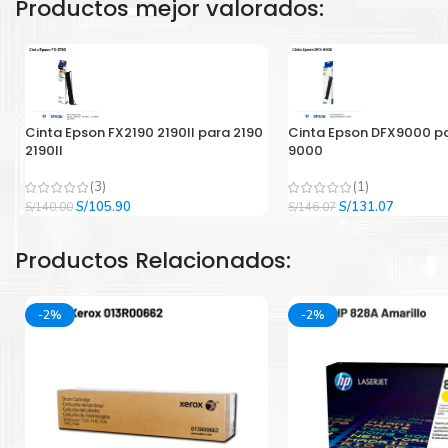
Productos mejor valorados:
Cinta Epson FX2190 2190II para 2190
Cinta Epson DFX9000 p
2190II
9000
(3)
(1)
El
El
El
El
S/
105.90
S/
131.07
S/
140.00
S/
146.07
precio
precio
precio
precio
original
actual
original
actual
Productos Relacionados:
era:
es:
era:
es:
S/140.00.
S/105.90.
S/146.07.
S/131.07
-2%
-2%