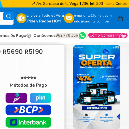
📍
Av. Garcilaso de la Vega 1236, Int. 303 - Lima Centro
Envíos a Todo el Perú
emprionts@gmail.com
¡Pide y Recibe HOY!
info@prionts.com.pe
962 778 356
¿Cómo Comprar?
rmas De Pago
Conócenos
0 R5690 R5190
⭐⭐⭐⭐⭐
Métodos de Pago
other
amsung
coh