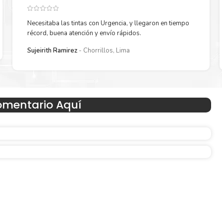
Necesitaba las tintas con Urgencia, y llegaron en tiempo
récord, buena atención y envío rápidos.
Sujeirith Ramirez
Chorrillos, Lima
Hecho para ser fácil de usar
omentario Aquí
n
Simple y fácil de usar. Nuestros cartuchos e impresoras
os
hechos para facilitar la carga, la impresión y los result