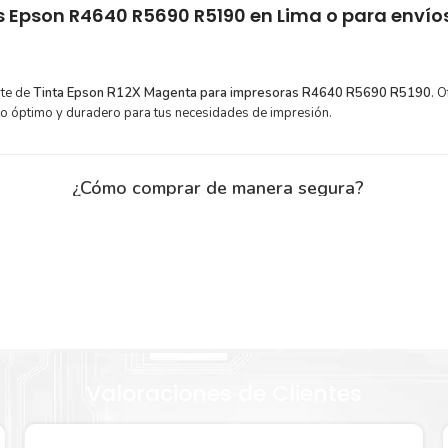
s Epson R4640 R5690 R5190
en Lima o para envíos
rte de
Tinta Epson R12X Magenta para impresoras R4640 R5690 R5190
. 
to óptimo y duradero para tus necesidades de impresión.
¿Cómo comprar de manera segura?
Haga Click Aquí para ver proceso de una compra segura
y menor
Sustituya sus cartuchos de
Tinta Epson R12X Magenta
rápidam
extracción automática de sellado y el embalaje fácil de abrir pa
n R12X
imprimir enseguida.
Valoraciones de Clientes