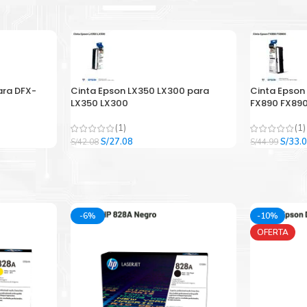
ara DFX-
Cinta Epson LX350 LX300 para
Cinta Epson
LX350 LX300
FX890 FX890
(1)
(1)
El
El
El
S/
27.08
S/
33.
S/
42.08
S/
44.99
precio
precio
precio
original
actual
origina
era:
es:
era:
.
S/42.08.
S/27.08.
S/44.9
-6%
-10%
OFERTA