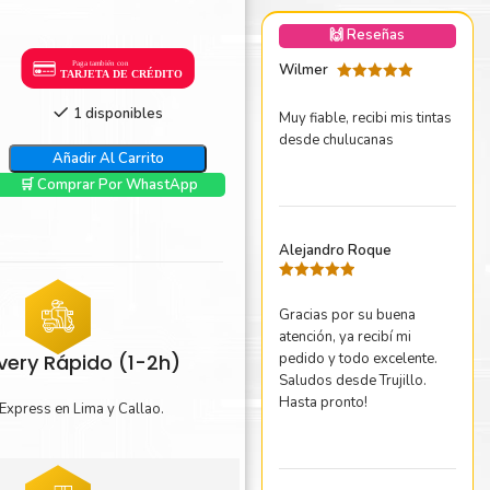
nica Minolta
🙌 Reseñas
harp
Wilmer
Valorado
con
5
de 5
1 disponibles
Muy fiable, recibi mis tintas
desde chulucanas
Añadir Al Carrito
🛒 Comprar Por WhastApp
Alejandro Roque
Valorado
con
5
de 5
Gracias por su buena
atención, ya recibí mi
pedido y todo excelente.
ivery Rápido (1-2h)
Saludos desde Trujillo.
Hasta pronto!
Express en Lima y Callao.