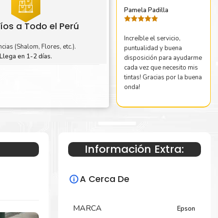
Pamela Padilla
íos a Todo el Perú
Valorado
con
5
de 5
Increíble el servicio,
cias (Shalom, Flores, etc.).
puntualidad y buena
Llega en 1-2 días.
disposición para ayudarme
cada vez que necesito mis
tintas! Gracias por la buena
onda!
Información Extra:
A Cerca De
MARCA
Epson