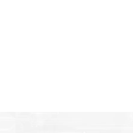
Amigables con el Medio Ambient
n
Al elegir Cartuchos Originales Epson, usted está participa
economía circular.