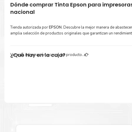
Dónde comprar Tinta Epson para impresora
nacional
Tienda autorizada por
EPSON
. Descubre la mejor manera de abastece
amplia selección de productos originales que garantizan un rendimien
¿Qué hay en la caja?
Ver más información a cerca del producto...
Cartuchos de
Tinta Epson R12X Magenta
original y Guía de reciclaje.
Más información:
Estamos autorizados por
EPSON
.
Hacemos envíos al por mayor 
para empresas privadas, del estado y público en general.
Garantizamos el cumplimiento de su requerimiento de
Tinta Epso
Magenta
para su despacho.