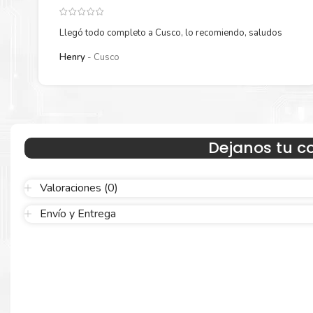
Llegó todo completo a Cusco, lo recomiendo, saludos
Henry
Cusco
Hecho para ser confiable
Dejanos tu c
Confíe en el rendimiento uniforme de
Epson
, tanto si imprime e
blanco y negro como en color. Descubra más acerca de cartuch
Valoraciones (0)
Epson
Aquí
.
Envío y Entrega