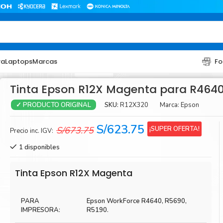
ra
Laptops
Marcas
Fo
Tinta Epson R12X Magenta para R464
SKU:
R12X320
Marca:
Epson
✓ PRODUCTO ORIGINAL
El
El
S/
623.75
¡SUPER OFERTA!
S/
673.75
Precio inc. IGV:
precio
precio
1 disponibles
original
actual
era:
es:
TONER
TONER
Tinta Epson R12X Magenta
S/673.75.
S/623.75.
Toner Hp
Toner Br
PARA
Epson WorkForce R4640, R5690,
Toner Xerox
Toner S
IMPRESORA:
R5190.
Toner Lexmark
Toner Ri