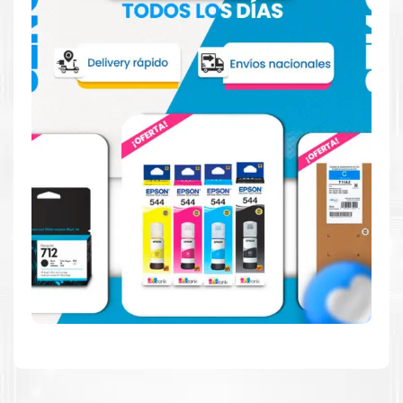
Confíe en el rendimiento uniforme de
Epson
, tanto si
imprime en blanco y negro como en color. Descubra
más acerca de cartuchos
Epson
Aquí
.
Hecho para ser fácil de usar
Simple y fácil de usar. Nuestros cartuchos e impresoras
están hechos para facilitar la carga, la impresión y los
resultados.