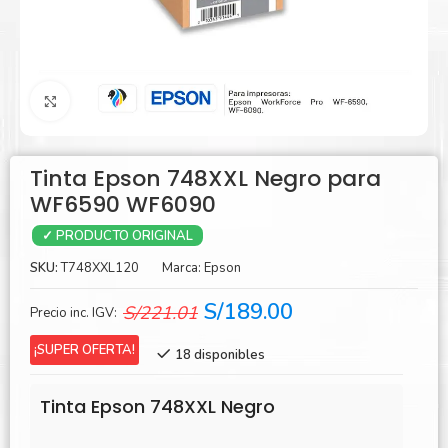
Agrandar
Tinta Epson 748XXL Negro para
WF6590 WF6090
✓ PRODUCTO ORIGINAL
SKU:
T748XXL120
Marca:
Epson
El
El
S/
189.00
S/
221.01
Precio inc. IGV:
precio
precio
¡SUPER OFERTA!
18 disponibles
original
actual
era:
es:
Tinta Epson 748XXL Negro
S/221.01.
S/189.00.