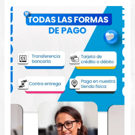
Comprar Tinta Epson 748XXL Negro para
impresora Epson WF6590 WF6090
Aprovecha nuestra experiencia y atención para adquirir tus
productos. Tenemos promociones todos los días. Escríbenos o
visítanos hoy para encontrar la solución perfecta para tu
impresora
EPSON
, como la
Tinta Epson 748XXL Negro para
impresoras WF6590 WF6090
.
Dónde comprar Tinta Epson 748XXL
Negro para impresoras WF6590 WF6090
en Lima o para envíos a nivel nacional