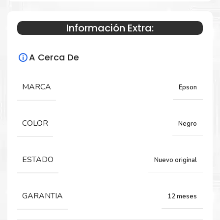
Información Extra:
Especificaciones Técnicas
A Cerca De
Para impresoras:
Tinta para impresoras Epson
WorkForce
MARCA
Epson
Pro WF-6090 WF-6590
COLOR
Negro
Rendimiento:
202 ML
ESTADO
Nuevo original
GARANTIA
12 meses