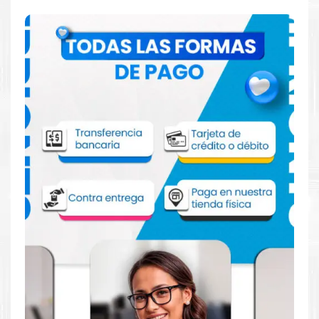
Comprar Tinta Epson 748XXL Cian para
impresora Epson WF6590 WF6090
Aprovecha nuestra experiencia y atención para adquirir tus
productos. Tenemos promociones todos los dias. Escríbenos o
visítanos hoy para encontrar la solución perfecta para tu
impresora
EPSON
, como la
Tinta Epson 748XXL Cian para
impresoras WF6590 WF6090
.
Dónde comprar Tinta Epson 748XXL Cian
para impresoras WF6590 WF6090 en
Lima o para envíos a nivel nacional