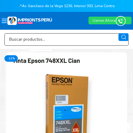
📍
Av. Garcilaso de la Vega 1236, Interior 303, Lima Centro
Llamar Ahora
-12%