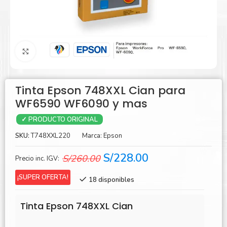
Agrandar
Tinta Epson 748XXL Cian para
WF6590 WF6090 y mas
✓ PRODUCTO ORIGINAL
SKU:
T748XXL220
Marca:
Epson
El
El
S/
228.00
S/
260.00
Precio inc. IGV:
precio
precio
¡SUPER OFERTA!
18 disponibles
original
actual
era:
es:
Tinta Epson 748XXL Cian
S/260.00.
S/228.00.