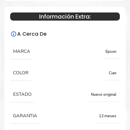
Información Extra:
Especificaciones Técnicas
A Cerca De
Para impresoras:
Tinta para impresoras Epson
WorkForce
MARCA
Epson
Pro WF-6090 WF-6590
COLOR
Cian
Rendimiento:
69 ML
ESTADO
Nuevo original
GARANTIA
12 meses