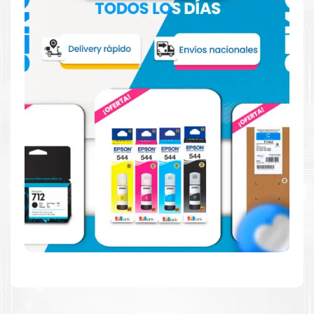
Confíe en el rendimiento uniforme de
Epson
, tanto si
imprime en blanco y negro como en color. Descubra
más acerca de cartuchos
Epson
Aquí
.
Hecho para ser fácil de usar
Simple y fácil de usar. Nuestros cartuchos e impresoras
están hechos para facilitar la carga, la impresión y los
resultados.