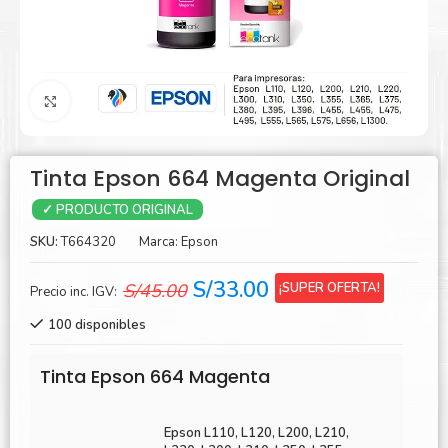
Agrandar
Tinta Epson 664 Magenta Original
✓ PRODUCTO ORIGINAL
SKU:
T664320
Marca:
Epson
El
El
S/
33.00
¡SUPER OFERTA!
S/
45.00
Precio inc. IGV:
precio
precio
100 disponibles
original
actual
era:
es:
Tinta Epson 664 Magenta
S/45.00.
S/33.00.
Epson L110, L120, L200, L210,