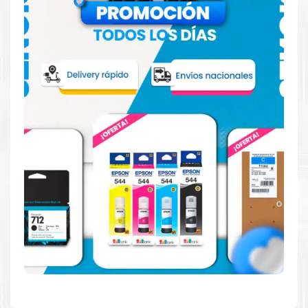
Hecho para ser confiable
Confíe en el rendimiento uniforme de
Epson
, tanto si
imprime en blanco y negro como en color. Descubra
más acerca de cartuchos
Epson
Aquí
.