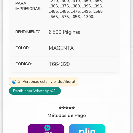
L220, L300, L310, L350, L355,
PARA
L365, L375, L380, L395, L396,
IMPRESORAS:
L455, L455, L475, L495, L555,
L565, L575, L656, L1300.
6,500 Páginas
RENDIMIENTO:
MAGENTA
COLOR:
T664320
CÓDIGO:
3
Personas estan viendo Ahora!
Escribir por WhatsApp
⭐⭐⭐⭐⭐
Métodos de Pago