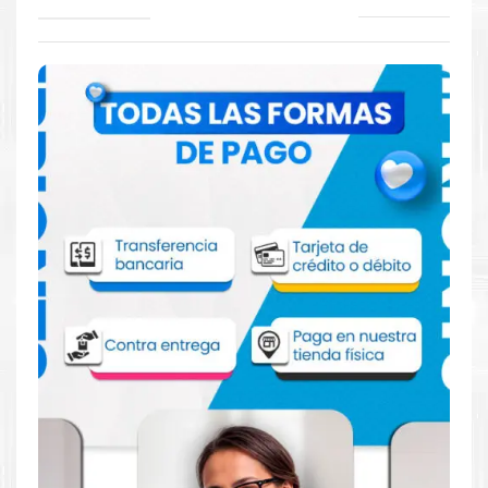
Comprar Tinta Epson 664 Magenta para
impresora Epson L200 L210 L350 L575
Aprovecha nuestra experiencia y atención para adquirir tus
productos. Tenemos promociones todos los días. Escríbenos o
visítanos hoy para encontrar la solución perfecta para tu
impresora
EPSON
, como la
Tinta Epson 664 Magenta para