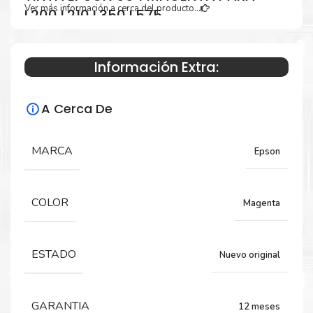
Ver más información a cerca del producto...
L200 L210 L350 L575
Información Extra:
Especificaciones Técnicas
A Cerca De
Para impresoras:
Tinta para impresoras EPSON L110, L120,
MARCA
Epson
L200, L210, L220, L300, L310, L350, L355, L365,
L375, L380, L395, L396, L455, L455, L475,
L495, L555, L565, L575, L656, L1300
COLOR
Magenta
Rendimiento:
ESTADO
Nuevo original
6,500 Páginas
GARANTIA
12 meses