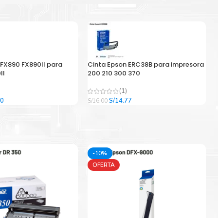
 FX890 FX890II para
Cinta Epson ERC38B para impresora
II
200 210 300 370
(1)
El
El
El
00
S/
14.77
S/
16.00
precio
precio
precio
l
actual
original
actual
es:
era:
es:
9.
S/33.00.
S/16.00.
S/14.77.
-10%
OFERTA