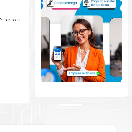
Ofrecemos una
amente con la
ara comenzar a