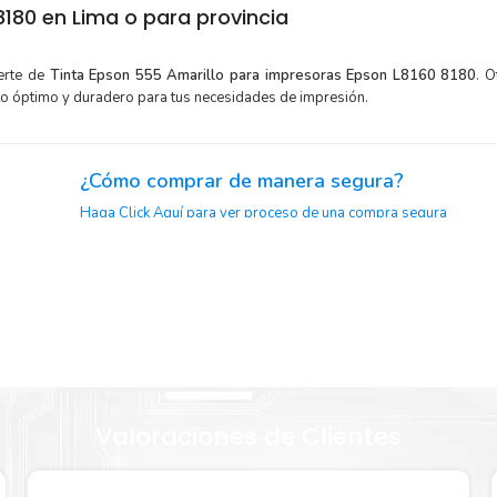
180 en Lima o para provincia
erte de
Tinta Epson 555 Amarillo para impresoras Epson L8160 8180
. 
to óptimo y duradero para tus necesidades de impresión.
¿Cómo comprar de manera segura?
Haga Click Aquí para ver proceso de una compra segura
or para
Sustituya sus cartuchos de
Tinta Epson 555 Amarillo
rápid
extracción automática de sellado y el embalaje fácil de abrir p
on 555
imprimir enseguida.
Valoraciones de Clientes