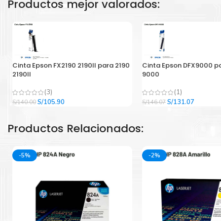
Productos mejor valorados:
Cinta Epson FX2190 2190II para 2190
Cinta Epson DFX9000 p
2190II
9000
(3)
(1)
El
El
El
El
S/
105.90
S/
131.07
S/
140.00
S/
146.07
precio
precio
precio
precio
original
actual
original
actual
Productos Relacionados:
era:
es:
era:
es:
S/140.00.
S/105.90.
S/146.07.
S/131.07
-5%
-2%