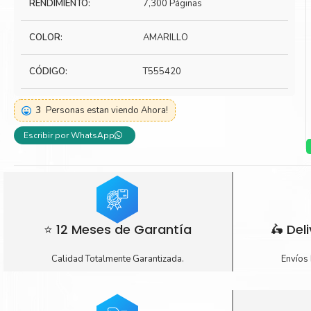
RENDIMIENTO:
7,300 Páginas
Toner Kyocera
Toner Ko
COLOR:
AMARILLO
Toner Canon
Toner S
CÓDIGO:
T555420
3
Personas estan viendo Ahora!
Escribir por WhatsApp
⭐ 12 Meses de Garantía
🛵 Del
Calidad Totalmente Garantizada.
Envíos 