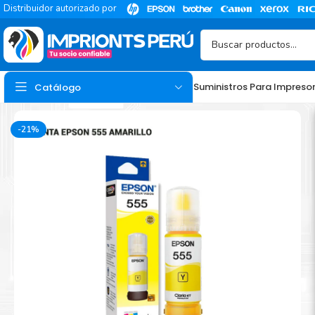
Distribuidor autorizado por
Suministros Para Impreso
Catálogo
-21%
TINTA
Tinta Hp
Tinta Epson
Tinta Canon