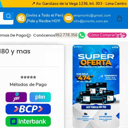
📍
Av. Garcilaso de la Vega 1236, Int. 303 - Lima Centro
Envíos a Todo el Perú
emprionts@gmail.com
¡Pide y Recibe HOY!
info@prionts.com.pe
962 778 356
¿Cómo Comprar?
rmas De Pago
Conócenos
8180 y mas
⭐⭐⭐⭐⭐
Métodos de Pago
other
amsung
coh