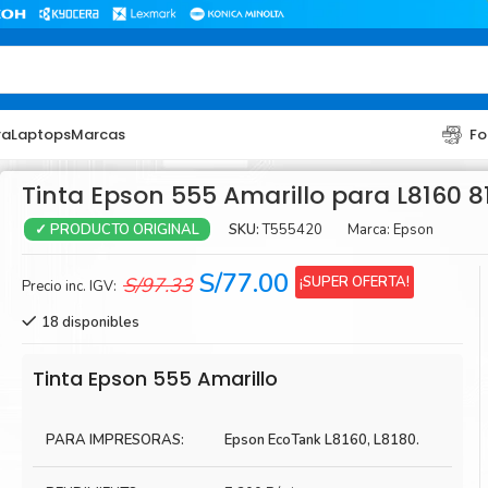
ra
Laptops
Marcas
Fo
Tinta Epson 555 Amarillo para L8160 
SKU:
T555420
Marca:
Epson
✓ PRODUCTO ORIGINAL
El
El
S/
77.00
¡SUPER OFERTA!
S/
97.33
Precio inc. IGV:
precio
precio
18 disponibles
original
actual
era:
es:
TONER
TONER
Tinta Epson 555 Amarillo
S/97.33.
S/77.00.
Toner Hp
Toner Br
PARA IMPRESORAS:
Epson EcoTank L8160, L8180.
Toner Xerox
Toner S
Toner Lexmark
Toner Ri