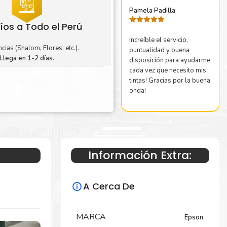
Pamela Padilla
íos a Todo el Perú
Valorado
con
5
de 5
Increíble el servicio,
cias (Shalom, Flores, etc.).
puntualidad y buena
Llega en 1-2 días.
disposición para ayudarme
cada vez que necesito mis
tintas! Gracias por la buena
onda!
Información Extra:
A Cerca De
MARCA
Epson