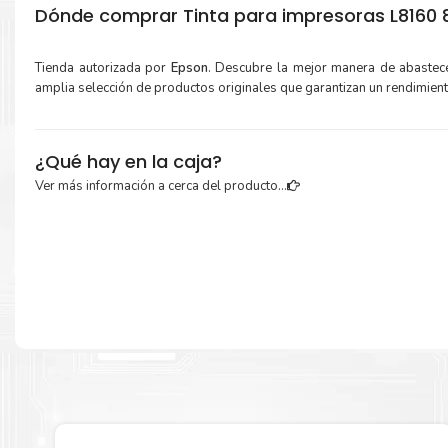
Dónde comprar Tinta para impresoras L8160 8
Tienda autorizada por
Epson
. Descubre la mejor manera de abastec
amplia selección de productos originales que garantizan un rendimien
¿Qué hay en la caja?
Ver más información a cerca del producto...
Cartuchos de
Tinta Epson 555 Amarillo
original y Guía de reciclaje.
Más información:
Estamos autorizados por
Epson
.
Hacemos envíos al por mayor y men
empresas privadas, del estado y público en general.
Garantizamos el cumplimiento de su requerimiento de
Tinta Eps
Amarillo
para su despacho.