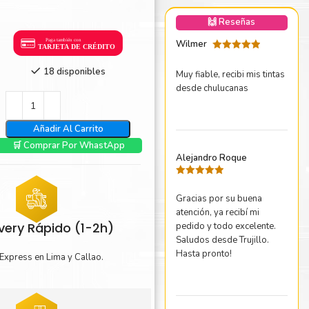
nica Minolta
🙌 Reseñas
harp
Wilmer
Valorado
con
5
de 5
18 disponibles
Muy fiable, recibi mis tintas
desde chulucanas
Añadir Al Carrito
🛒 Comprar Por WhastApp
Alejandro Roque
Valorado
con
5
de 5
Gracias por su buena
atención, ya recibí mi
ivery Rápido (1-2h)
pedido y todo excelente.
Saludos desde Trujillo.
Hasta pronto!
Express en Lima y Callao.