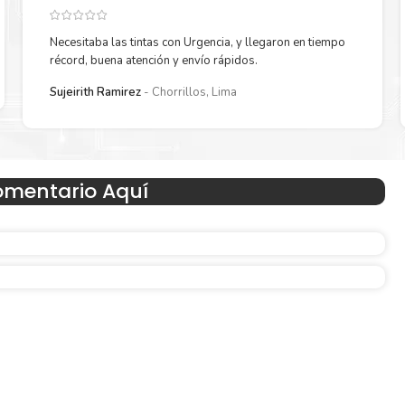
Necesitaba las tintas con Urgencia, y llegaron en tiempo
récord, buena atención y envío rápidos.
Sujeirith Ramirez
Chorrillos, Lima
Hecho para ser fácil de usar
omentario Aquí
n
Simple y fácil de usar. Nuestros cartuchos e impresoras
os
hechos para facilitar la carga, la impresión y los result