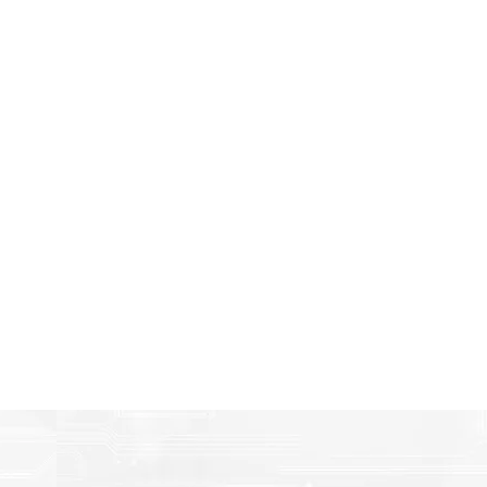
Amigables con el Medio Ambient
n
Al elegir Cartuchos Originales Epson, usted está participa
economía circular.