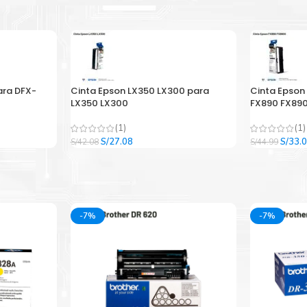
ara DFX-
Cinta Epson LX350 LX300 para
Cinta Epson
LX350 LX300
FX890 FX890
(1)
(1)
El
El
El
S/
27.08
S/
33.
S/
42.08
S/
44.99
precio
precio
precio
original
actual
origina
era:
es:
era:
.
S/42.08.
S/27.08.
S/44.9
-7%
-7%