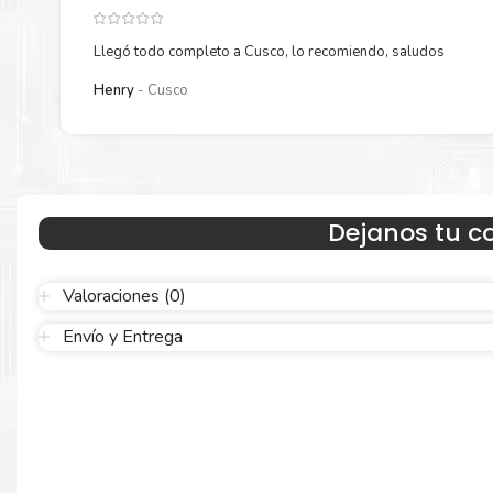
Llegó todo completo a Cusco, lo recomiendo, saludos
Henry
Cusco
Hecho para ser confiable
Dejanos tu c
Confíe en el rendimiento uniforme de
Epson
, tanto si imprime e
blanco y negro como en color. Descubra más acerca de cartuch
Epson
Aquí
.
Valoraciones (0)
Envío y Entrega