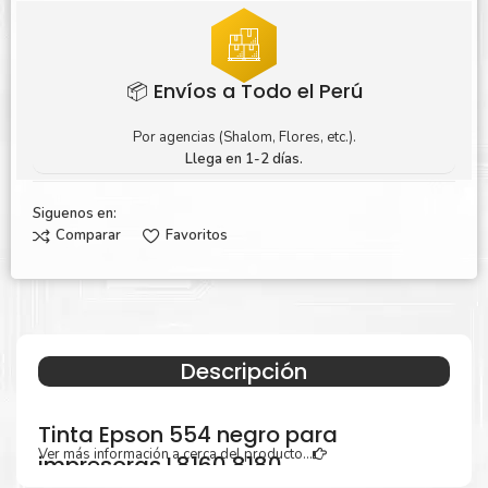
📦 Envíos a Todo el Perú
Por agencias (Shalom, Flores, etc.).
Llega en 1-2 días.
Siguenos en:
Comparar
Favoritos
Descripción
Tinta Epson 554 negro para
Ver más información a cerca del producto...
impresoras L8160 8180