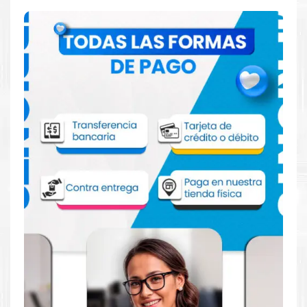
Comprar Tinta Epson 554 negro para
impresoras L8160 8180
Aprovecha nuestra experiencia y atención para adquirir tus
productos. Tenemos promociones todos los dias. Escríbenos o
visítanos hoy para encontrar la solución perfecta para tu
impresora
Epson
, como la
Tinta Epson 554 negro para
impresoras L8160 8180
.
Dónde comprar Tinta para impresoras
L8160 8180 en Lima o para provincia