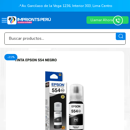
📍
Av. Garcilaso de la Vega 1236, Interior 303, Lima Centro
Llamar Ahora
-21%