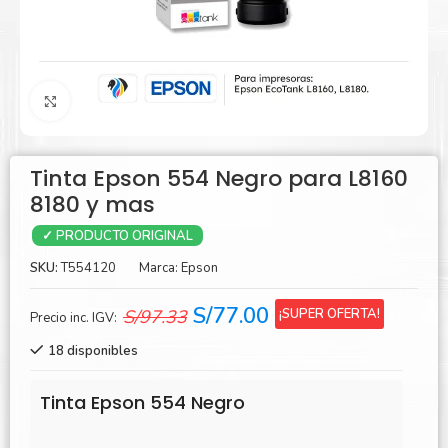
Agrandar
Tinta Epson 554 Negro para L8160
8180 y mas
✓ PRODUCTO ORIGINAL
SKU:
T554120
Marca:
Epson
El
El
S/
77.00
¡SUPER OFERTA!
S/
97.33
Precio inc. IGV:
precio
precio
18 disponibles
original
actual
era:
es:
Tinta Epson 554 Negro
S/97.33.
S/77.00.