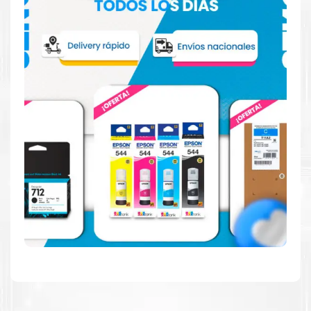
imprime en blanco y negro como en color. Descubra
más acerca de cartuchos
Epson
Aquí
.
Hecho para ser fácil de usar
Simple y fácil de usar. Nuestros cartuchos e impresoras
están hechos para facilitar la carga, la impresión y los
resultados.