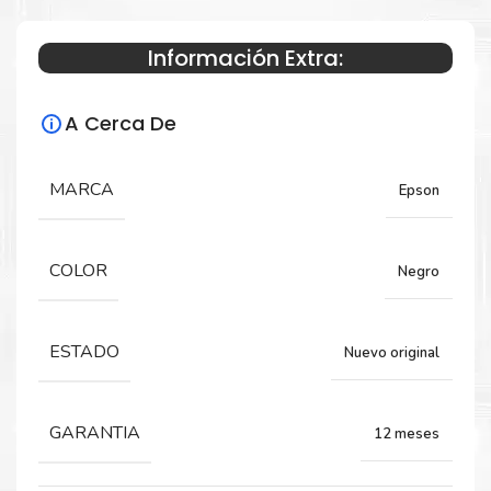
Información Extra:
Especificaciones Técnicas
A Cerca De
Para impresoras:
Tinta para impresoras Epson EcoTank
MARCA
Epson
L8160, L8180.
COLOR
Negro
Rendimiento:
6.800 Páginas
ESTADO
Nuevo original
GARANTIA
12 meses