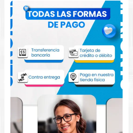
Comprar Tinta Canon PGI 2100C Cian XL
para impresora 5310 4010
Aprovecha nuestra experiencia y atención para adquirir tus
productos. Tenemos promociones todos los dias. Escríbenos o
visítanos hoy para encontrar la solución perfecta para tu
impresora
Canon
, como la
Tinta Canon PGI 2100C Cian XL para
impresora 5310 4010
.
Dónde comprar Tinta para impresora
5310 4010 en Lima o para provincia