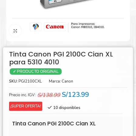
Agrandar
Tinta Canon PGI 2100C Cian XL
para 5310 4010
✓ PRODUCTO ORIGINAL
SKU:
PGI2100CXL
Marca:
Canon
El
El
S/
123.99
S/
138.99
Precio inc. IGV:
precio
precio
¡SUPER OFERTA!
10 disponibles
original
actual
era:
es:
Tinta Canon PGI 2100C Cian XL
S/138.99.
S/123.99.