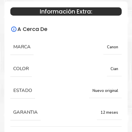
Información Extra:
Especificaciones Técnicas
A Cerca De
Para impresoras:
Tinta para impresora Canon MB5310,
MARCA
Canon
IB4010.
COLOR
Cian
Rendimiento:
1,000 Páginas
ESTADO
Nuevo original
GARANTIA
12 meses