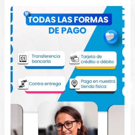
Comprar Tinta Canon PGI-1100Y XL
Amarillo para impresora MB2010 MB2014
MB2110 MB2710
Aprovecha nuestra experiencia y atención para adquirir tus
productos. Tenemos promociones todos los dias. Escríbenos o
visítanos hoy para encontrar la solución perfecta para tu
impresora
Canon
, como la
Tinta Canon PGI-1100Y XL Amarillo
para impresora MB2010 MB2014 MB2110 MB2710
.