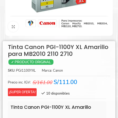
Agrandar
Tinta Canon PGI-1100Y XL Amarillo
para MB2010 2110 2710
✓ PRODUCTO ORIGINAL
SKU:
PGI1100YXL
Marca:
Canon
El
El
S/
111.00
S/
161.00
Precio inc. IGV:
precio
precio
¡SUPER OFERTA!
10 disponibles
original
actual
era:
es:
Tinta Canon PGI-1100Y XL Amarillo
S/161.00.
S/111.00.