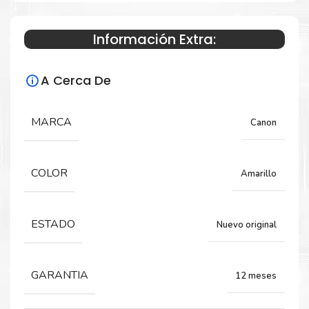
MB2110 MB2710
Información Extra:
Especificaciones Técnicas
A Cerca De
Para impresoras:
MARCA
Canon
Tinta para impresora Canon Maxify
MB2010, MB2014, MB2110, MB2710.
COLOR
Amarillo
Capacidad:
ESTADO
Nuevo original
37.4 ML
GARANTIA
12 meses