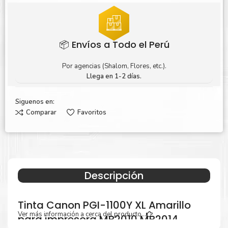
📦 Envíos a Todo el Perú
Por agencias (Shalom, Flores, etc.).
Llega en 1-2 días.
Siguenos en:
Comparar
Favoritos
Descripción
Tinta Canon PGI-1100Y XL Amarillo
Ver más información a cerca del producto...
para impresora MB2010 MB2014