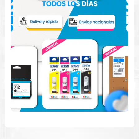
Hecho para ser confiable
Confíe en el rendimiento uniforme de
Canon
, tanto si
imprime en blanco y negro como en color. Descubra
más
Aquí
.
Hecho para ser fácil de usar
Simple y fácil de usar. Nuestros cartuchos e impresoras
están hechos para facilitar la carga, la impresión y los
resultados.