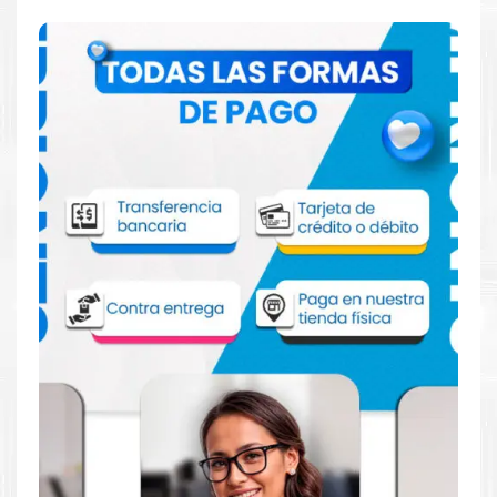
Comprar Tinta Canon PFI-120MBK Negro
Mate para impresora TM-200 TM-205
TM-300 TM-305
Aprovecha nuestra experiencia y atención para adquirir tus
productos. Tenemos promociones todos los dias. Escríbenos o
visítanos hoy para encontrar la solución perfecta para tu
impresora
Canon
, como la
Tinta Canon PFI-120MBK Negro
Mate para impresora TM-200 TM-205 TM-300 TM-305
.