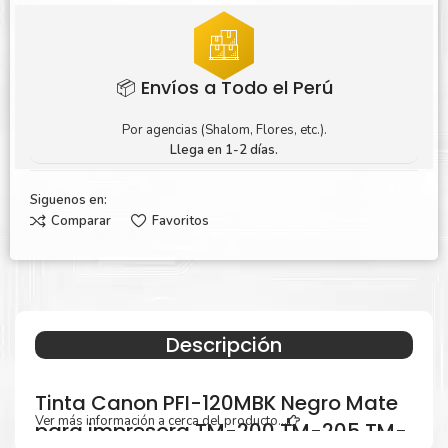
📦 Envíos a Todo el Perú
Por agencias (Shalom, Flores, etc.).
Llega en 1-2 días.
Siguenos en:
Comparar
Favoritos
Descripción
Tinta Canon PFI-120MBK Negro Mate
Ver más información a cerca del producto...
para impresora TM-200 TM-205 TM-