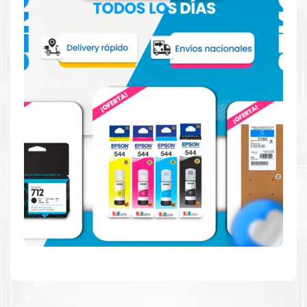
Hecho para ser confiable
Confíe en el rendimiento uniforme de
Canon
, tanto si
imprime en blanco y negro como en color. Descubra
más
Aquí
.
Hecho para ser fácil de usar
Simple y fácil de usar. Nuestros cartuchos e impresoras
están hechos para facilitar la carga, la impresión y los