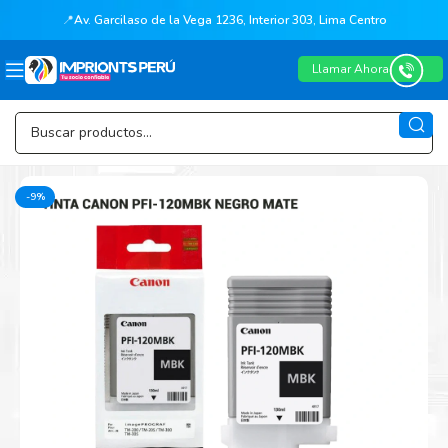
📍
Av. Garcilaso de la Vega 1236, Interior 303, Lima Centro
Llamar Ahora
-9%