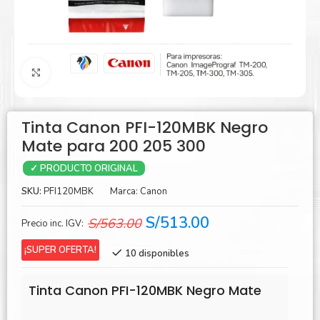
Agrandar
Tinta Canon PFI-120MBK Negro
Mate para 200 205 300
✓ PRODUCTO ORIGINAL
SKU:
PFI120MBK
Marca:
Canon
El
El
S/
513.00
S/
563.00
Precio inc. IGV:
precio
precio
¡SUPER OFERTA!
10 disponibles
original
actual
era:
es:
Tinta Canon PFI-120MBK Negro Mate
S/563.00.
S/513.00.