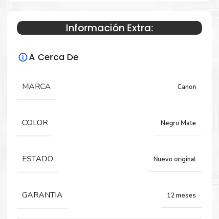
300 TM-305
Información Extra:
Especificaciones Técnicas
A Cerca De
Para impresoras:
MARCA
Canon
Tinta para impresora Canon
ImagePrograf TM-200, TM-205, TM-300,
TM-305.
COLOR
Negro Mate
Capacidad:
ESTADO
Nuevo original
130 ML
GARANTIA
12 meses