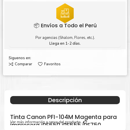
📦 Envíos a Todo el Perú
Por agencias (Shalom, Flores, etc.).
Llega en 1-2 días.
Siguenos en:
Comparar
Favoritos
Descripción
Tinta Canon PFI-104M Magenta para
Ver más información a cerca del producto...
impresora iPF650 iPF655 iPF750