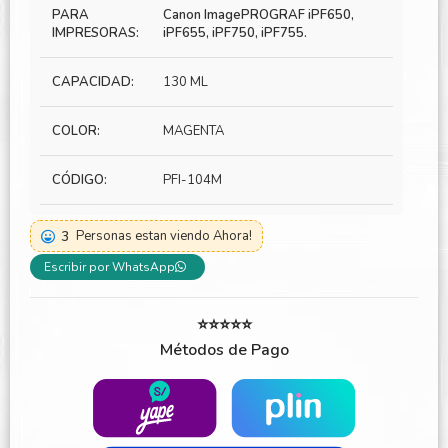
PARA
Canon ImagePROGRAF iPF650,
IMPRESORAS:
iPF655, iPF750, iPF755.
CAPACIDAD:
130 ML
COLOR:
MAGENTA
CÓDIGO:
PFI-104M
3
Personas estan viendo Ahora!
Escribir por WhatsApp
⭐⭐⭐⭐⭐
Métodos de Pago