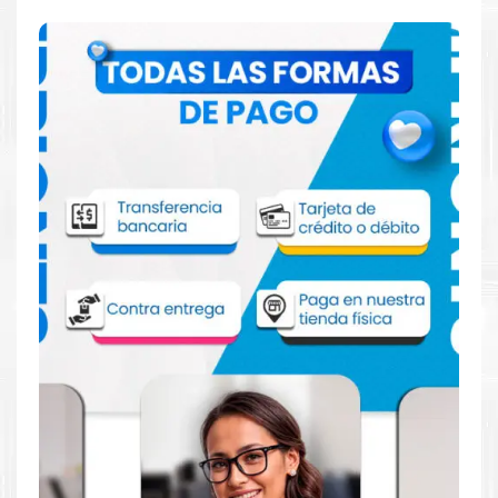
Comprar Tinta Canon PFI-104M Magenta
para impresora iPF650 iPF655 iPF750
iPF755
Aprovecha nuestra experiencia y atención para adquirir tus
productos. Tenemos promociones todos los dias. Escríbenos o
visítanos hoy para encontrar la solución perfecta para tu
impresora
Canon
, como la
Tinta Canon PFI-104M Magenta
para impresora iPF650 iPF655 iPF750 iPF755
.