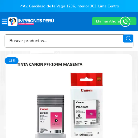
📍
Av. Garcilaso de la Vega 1236, Interior 303, Lima Centro
Llamar Ahora
-13%