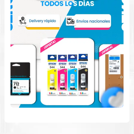
Hecho para ser confiable
Confíe en el rendimiento uniforme de
Canon
, tanto si
imprime en blanco y negro como en color. Descubra
más
Aquí
.
Hecho para ser fácil de usar
Simple y fácil de usar. Nuestros cartuchos e impresoras
están hechos para facilitar la carga, la impresión y los
resultados.