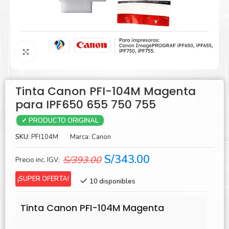
Agrandar
Tinta Canon PFI-104M Magenta
para IPF650 655 750 755
✓ PRODUCTO ORIGINAL
SKU:
PFI104M
Marca:
Canon
El
El
S/
343.00
S/
393.00
Precio inc. IGV:
precio
precio
¡SUPER OFERTA!
10 disponibles
original
actual
era:
es:
Tinta Canon PFI-104M Magenta
S/393.00.
S/343.00.