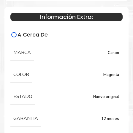
iPF755
Información Extra:
Especificaciones Técnicas
A Cerca De
Para impresoras:
MARCA
Canon
Tinta para impresora Canon
ImagePROGRAF iPF650, iPF655, iPF750,
iPF755.
COLOR
Magenta
Capacidad:
ESTADO
Nuevo original
130 ML
GARANTIA
12 meses