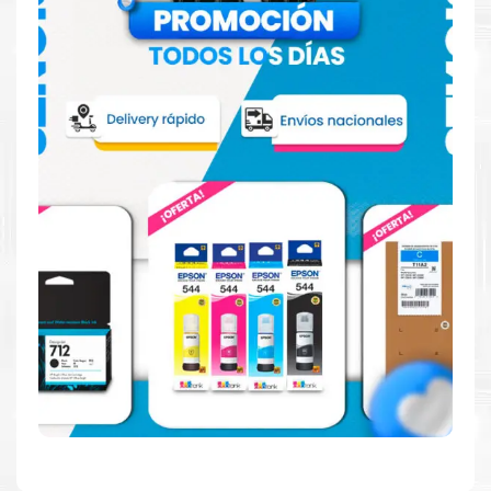
¿Cómo comprar de manera segura?
Haga Click Aquí para ver proceso de una compra segura
Más información:
Estamos autorizados por
Canon
.
Hacemos envíos al por mayor
y menor para empresas privadas, del estado y público en
general.
Garantizamos el cumplimiento de su requerimiento de Tinta
Canon GI 11 Negro para su despacho.
Sustituya sus cartuchos de
Tinta Canon GI 11
Negro
rápidamente con la extracción automática de sellado y el
embalaje fácil de abrir para comenzar a imprimir enseguida.