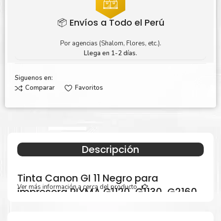
📦 Envíos a Todo el Perú
Por agencias (Shalom, Flores, etc.).
Llega en 1-2 días.
Siguenos en:
Comparar
Favoritos
Descripción
Tinta Canon GI 11 Negro para
Ver más información a cerca del producto...
impresora PIXMA G1120, G1130, G2160,
G2170, G3160, G3170, G3180, G4170 y
G4180.