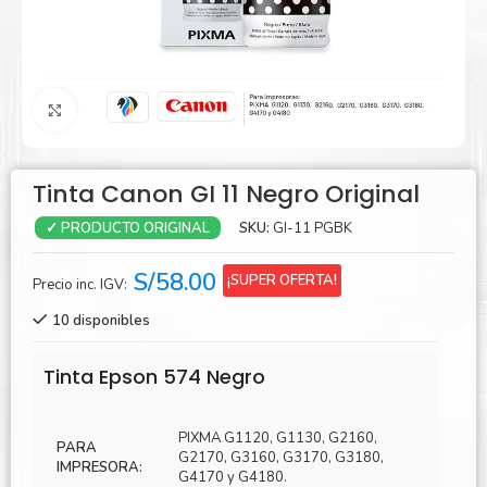
Agrandar
Tinta Canon GI 11 Negro Original
SKU:
GI-11 PGBK
✓ PRODUCTO ORIGINAL
S/
58.00
¡SUPER OFERTA!
Precio inc. IGV:
10 disponibles
Tinta Epson 574 Negro
PIXMA G1120, G1130, G2160,
PARA
G2170, G3160, G3170, G3180,
IMPRESORA:
G4170 y G4180.