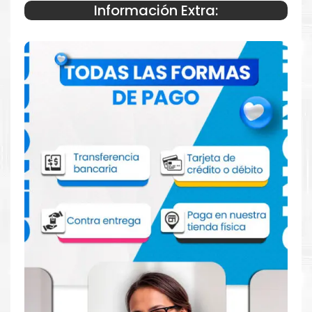
Información Extra:
Especificaciones Técnicas
Para impresoras:
Tinta para impresora PIXMA G1120, G1130,
G2160, G2170, G3160, G3170, G3180, G4170 y
G4180.
Rendimiento:
Capacidad de 70ml a color y 170ml a negro.