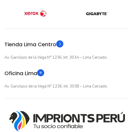
12 meses
12 meses
GARANTIA
GARANTIA
Amigables con el Medio Ambiente
Original
Original
TIPO
TIPO
Tienda Lima Centro
Al elegir Cartuchos Originales Epson, usted está
participando en la economía circular.
Av. Garcilazo de la Vega N° 1236, Int. 303A – Lima Cercado.
Oficina Lima
Av. Garcilaso de la Vega N° 1236, Int. 303B – Lima Cercado.