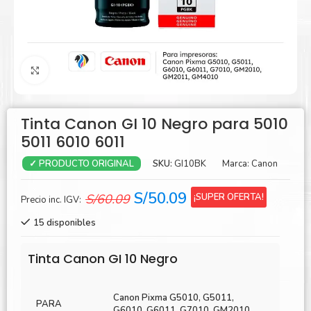
Agrandar
Tinta Canon GI 10 Negro para 5010
5011 6010 6011
SKU:
GI10BK
Marca:
Canon
✓ PRODUCTO ORIGINAL
El
El
S/
50.09
¡SUPER OFERTA!
S/
60.09
Precio inc. IGV:
precio
precio
15 disponibles
original
actual
era:
es:
Tinta Canon GI 10 Negro
S/60.09.
S/50.09.
Canon Pixma G5010, G5011,
PARA
G6010, G6011, G7010, GM2010,