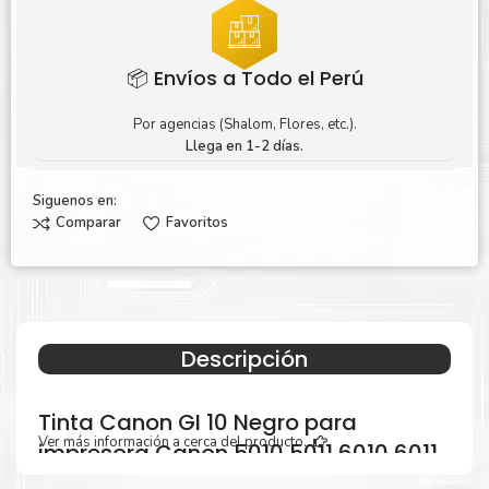
📦 Envíos a Todo el Perú
Por agencias (Shalom, Flores, etc.).
Llega en 1-2 días.
Siguenos en:
Comparar
Favoritos
Descripción
Tinta Canon GI 10 Negro para
Ver más información a cerca del producto...
impresora Canon 5010 5011 6010 6011