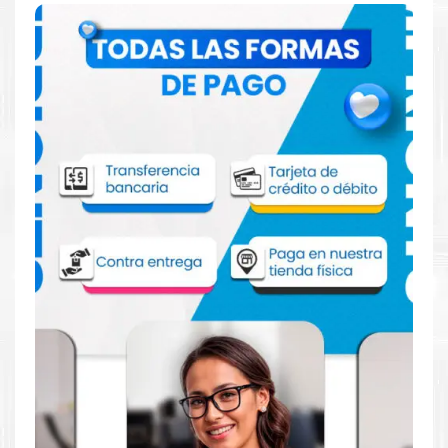
Comprar Tinta Canon GI 10 Negro para
impresora 5010 5011 6010 6011
Aprovecha nuestra experiencia y atención para adquirir tus
productos. Tenemos promociones todos los dias. Escríbenos o
visítanos hoy para encontrar la solución perfecta para tu
impresora
Canon
, como la
Tinta Canon GI 10 Negro para
impresora 5010 5011 6010 6011 7010 2010 2011 4010
.
Dónde comprar Tinta para impresora
5010 5011 6010 6011 en Lima o para