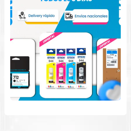
Hecho para ser confiable
Confíe en el rendimiento uniforme de
Canon
, tanto si
imprime en blanco y negro como en color. Descubra
más
Aquí
.
Hecho para ser fácil de usar
Simple y fácil de usar. Nuestros cartuchos e impresoras
están hechos para facilitar la carga, la impresión y los
resultados.