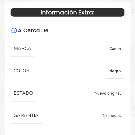
Información Extra:
Especificaciones Técnicas
A Cerca De
Para impresoras:
Tinta para impresora Canon Pixma G5010,
MARCA
Canon
G5011, G6010, G6011, G7010, GM2010,
GM2011, GM4010.
COLOR
Negro
Capacidad:
ESTADO
Nuevo original
170 ML
GARANTIA
12 meses