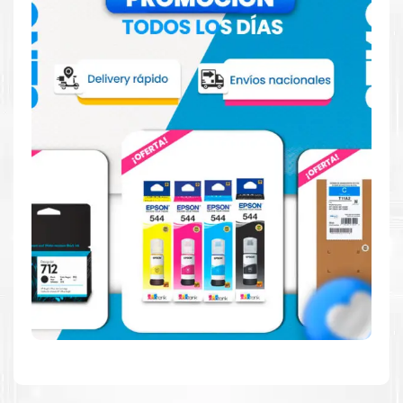
Hecho para ser confiable
Confíe en el rendimiento uniforme de
Canon
, tanto si
imprime en blanco y negro como en color. Descubra
más
Aquí
.