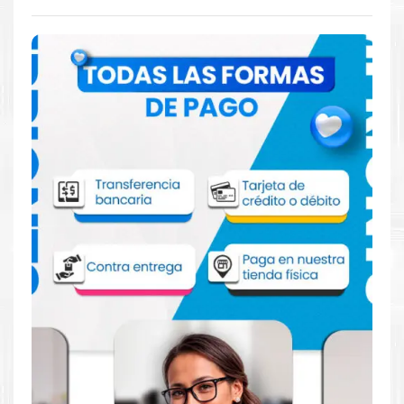
Comprar Tinta Canon CLI-171C XL Cian
para impresora Pixma MG5710 MG6810
MG7710 MG7714 TS5010 TS6010 TS8010
TS9010
Aprovecha nuestra experiencia y atención para adquirir tus
productos. Tenemos promociones todos los dias. Escríbenos o
visítanos hoy para encontrar la solución perfecta para tu
impresora
Canon
, como la
Tinta Canon CLI-171C XL Cian para