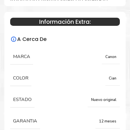
impresora Pixma MG5710 MG6810
MG7710 MG7714 TS5010 TS6010
TS8010 TS9010
Información Extra:
A Cerca De
Especificaciones Técnicas
MARCA
Para impresoras:
Canon
Tinta para impresora Canon Pixma
MG5710, MG6810, MG7710, MG7714, TS5010,
COLOR
Cian
TS6010, TS8010, TS9010.
ESTADO
Nuevo original
Capacidad:
10.8 ML
GARANTIA
12 meses