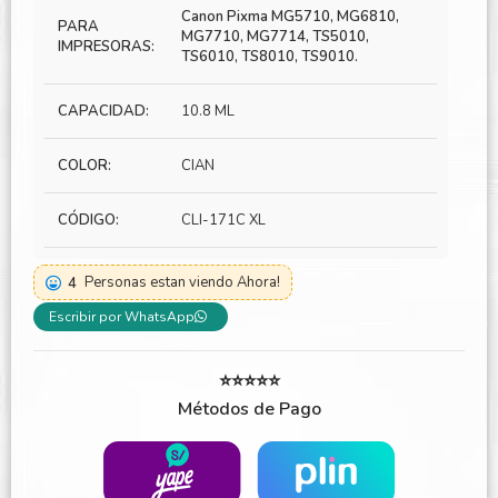
Canon Pixma MG5710, MG6810,
PARA
MG7710, MG7714, TS5010,
IMPRESORAS:
TS6010, TS8010, TS9010.
CAPACIDAD:
10.8 ML
COLOR:
CIAN
CÓDIGO:
CLI-171C XL
4
Personas estan viendo Ahora!
Escribir por WhatsApp
⭐⭐⭐⭐⭐
Métodos de Pago