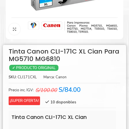
Agrandar
Tinta Canon CLI-171C XL Cian Para
MG5710 MG6810
✓ PRODUCTO ORIGINAL
SKU:
CLI171CXL
Marca:
Canon
El
El
S/
84.00
S/
100.00
Precio inc. IGV:
precio
precio
¡SUPER OFERTA!
10 disponibles
original
actual
era:
es:
Tinta Canon CLI-171C XL Cian
S/100.00.
S/84.00.