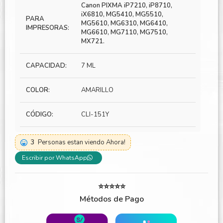
Canon PIXMA iP7210, iP8710,
iX6810, MG5410, MG5510,
PARA
MG5610, MG6310, MG6410,
IMPRESORAS:
MG6610, MG7110, MG7510,
MX721.
CAPACIDAD:
7 ML
COLOR:
AMARILLO
CÓDIGO:
CLI-151Y
3
Personas estan viendo Ahora!
Escribir por WhatsApp
⭐⭐⭐⭐⭐
Métodos de Pago