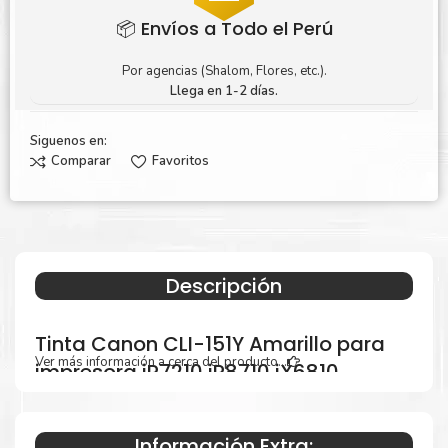
📦 Envíos a Todo el Perú
Por agencias (Shalom, Flores, etc.).
Llega en 1-2 días.
Siguenos en:
Comparar
Favoritos
Descripción
Tinta Canon CLI-151Y Amarillo para
Ver más información a cerca del producto...
impresora iP7210 iP8710 iX6810
MG5410 MG5510 MG5610
Información Extra: