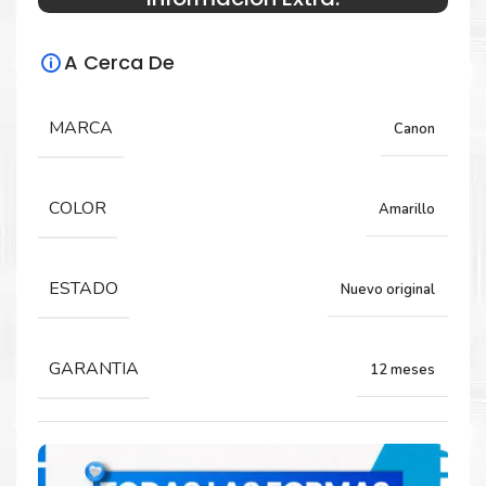
Especificaciones Técnicas
A Cerca De
Para impresoras:
MARCA
Canon
Tinta para impresora Canon PIXMA iP7210,
iP8710, iX6810, MG5410, MG5510, MG5610,
MG6310, MG6410, MG6610, MG7110, MG7510,
MX721.
COLOR
Amarillo
ESTADO
Nuevo original
Capacidad:
7 ML
GARANTIA
12 meses