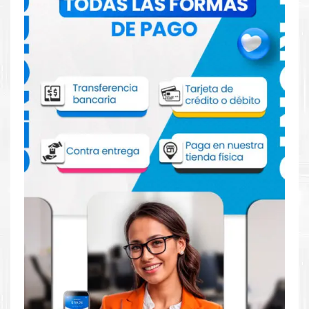
Comprar Tinta Canon CLI-151Y Amarillo
para impresora iP7210 iP8710 iX6810
MG5410 MG5510 MG5610 MG6310 MG6410
MG6610 MG7110 MG7510 MX721
Aprovecha nuestra experiencia y atención para adquirir tus
productos. Tenemos promociones todos los dias. Escríbenos o
visítanos hoy para encontrar la solución perfecta para tu
impresora
Canon
, como la
Tinta Canon CLI-151Y Amarillo para
impresora iP7210 iP8710 iX6810 MG5410 MG5510 MG5610
MG6310 MG6410 MG6610 MG7110 MG7510 MX721
.