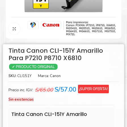
Agrandar
Tinta Canon CLI-151Y Amarillo
Para P7210 P8710 X6810
✓ PRODUCTO ORIGINAL
SKU:
CLI151Y
Marca:
Canon
El
El
S/
57.00
¡SUPER OFERTA!
S/
65.00
Precio inc. IGV:
precio
precio
Sin existencias
original
actual
era:
es:
Tinta Canon CLI-151Y Amarillo
S/65.00.
S/57.00.