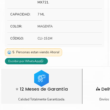
MX721.
Toner Kyocera
Toner Ko
CAPACIDAD:
Toner Canon
7 ML
Toner S
COLOR:
MAGENTA
CÓDIGO:
CLI-151M
5
Personas estan viendo Ahora!
Escribir por WhatsApp
⭐ 12 Meses de Garantía
🛵 Del
Calidad Totalmente Garantizada.
Envíos 