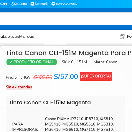
ra
Laptops
Marcas
Fo
Tinta Canon CLI-151M Magenta Para P
SKU:
CLI151M
Marca:
Canon
✓ PRODUCTO ORIGINAL
El
El
S/
57.00
¡SUPER OFERTA!
S/
65.00
Precio inc. IGV:
precio
precio
Sin existencias
original
actual
era:
es:
TONER
TONER
Tinta Canon CLI-151M Magenta
S/65.00.
S/57.00.
Toner Hp
Toner Br
Canon PIXMA iP7210, iP8710, iX6810,
Toner Xerox
Toner S
PARA
MG5410, MG5510, MG5610, MG6310,
Toner Lexmark
Toner Ri
IMPRESORAS:
MG6410, MG6610, MG7110, MG7510,