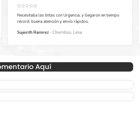
la extracción automática de sellado y el embalaje fácil de abrir
LI-151M
a imprimir enseguida.
Necesitaba las tintas con Urgencia, y llegaron en tiempo
récord, buena atención y envío rápidos.
Sujeirith Ramirez
Chorrillos, Lima
omentario Aquí
Hecho para ser fácil de usar
n
Simple y fácil de usar. Nuestros cartuchos e impresoras
hechos para facilitar la carga, la impresión y los result