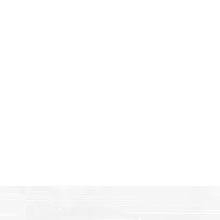
Amigables con el Medio Ambient
n
Al elegir Cartuchos Originales Epson, usted está participa
economía circular.