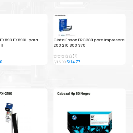
 FX890 FX890II para
Cinta Epson ERC38B para impresora
II
200 210 300 370
(1)
El
El
El
00
S/
14.77
S/
16.00
precio
precio
precio
l
actual
original
actual
es:
era:
es:
9.
S/33.00.
S/16.00.
S/14.77.