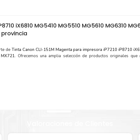
 iP8710 iX6810 MG5410 MG5510 MG5610 MG6310 MG
provincia
rte de
Tinta Canon CLI-151M Magenta para impresora iP7210 iP8710 i
 MX721
. Ofrecemos una amplia selección de productos originales que 
¿Cómo comprar de manera segura?
Haga Click Aquí para ver proceso de una compra segura
aje.
Valoraciones de Clientes
 menor
Sustituya sus cartuchos de
Tinta Canon CLI-151M Magenta
rá