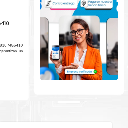
6410
X6810 MG5410
garantizan un
pidamente con