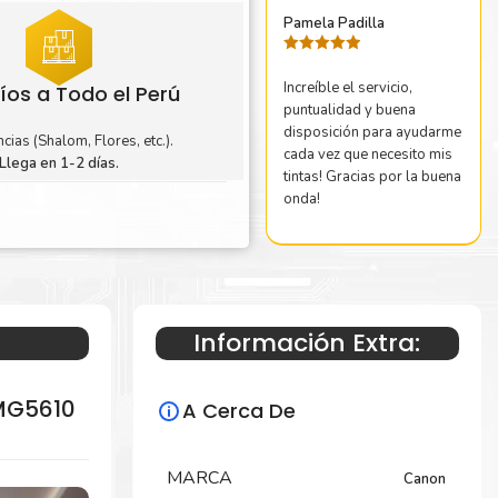
Pamela Padilla
Valorado
con
5
de 5
Increíble el servicio,
íos a Todo el Perú
puntualidad y buena
disposición para ayudarme
cias (Shalom, Flores, etc.).
cada vez que necesito mis
Llega en 1-2 días.
tintas! Gracias por la buena
onda!
Información Extra:
 MG5610
A Cerca De
MARCA
Canon