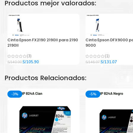
Productos mejor valorados:
Cinta Epson FX2190 2190II para 2190
Cinta Epson DFX9000 p
2190II
9000
(3)
(1)
El
El
El
El
S/
105.90
S/
131.07
S/
140.00
S/
146.07
precio
precio
precio
precio
original
actual
original
actual
Productos Relacionados:
era:
es:
era:
es:
S/140.00.
S/105.90.
S/146.07.
S/131.07
-3%
-5%