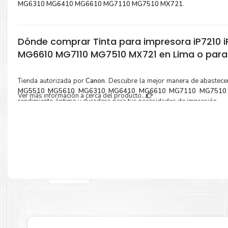
MG6310 MG6410 MG6610 MG7110 MG7510 MX721
.
Dónde comprar Tinta para impresora iP7210
MG6610 MG7110 MG7510 MX721 en Lima o para 
Tienda autorizada por
Canon
. Descubre la mejor manera de abastece
MG5510 MG5610 MG6310 MG6410 MG6610 MG7110 MG7510
Ver más información a cerca del producto...
rendimiento óptimo y duradero para tus necesidades de impresión.
¿Qué hay en la caja?
Cartuchos de
Tinta Canon CLI-151M Magenta
original y Guía de recicl
Más información:
Estamos autorizados por
Canon
.
Hacemos envíos al por mayor y