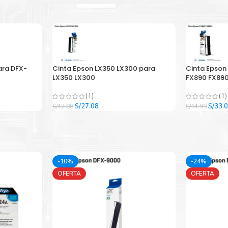
ara DFX-
Cinta Epson LX350 LX300 para
Cinta Epson
LX350 LX300
FX890 FX890
(1)
(1)
El
El
El
S/
27.08
S/
33.
S/
42.08
S/
44.99
precio
precio
precio
original
actual
origina
era:
es:
era:
.
S/42.08.
S/27.08.
S/44.9
-10%
-24%
OFERTA
OFERTA