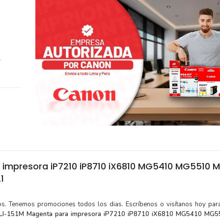
,
 impresora iP7210 iP8710 iX6810 MG5410 MG5510 
1
tos. Tenemos promociones todos los dias. Escríbenos o visítanos hoy para
CLI-151M Magenta para impresora iP7210 iP8710 iX6810 MG5410 MG