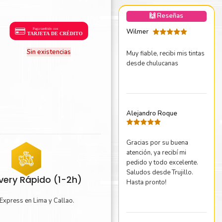
nica Minolta
🙌 Reseñas
harp
Wilmer
Valorado
con
5
de 5
Sin existencias
Muy fiable, recibi mis tintas
desde chulucanas
Alejandro Roque
Valorado
con
5
de 5
Gracias por su buena
atención, ya recibí mi
pedido y todo excelente.
Saludos desde Trujillo.
ivery Rápido (1-2h)
Hasta pronto!
Express en Lima y Callao.