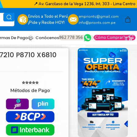
📍
Av. Garcilaso de la Vega 1236, Int. 303 - Lima Centro
Envíos a Todo el Perú
emprionts@gmail.com
¡Pide y Recibe HOY!
info@prionts.com.pe
962 778 356
¿Cómo Comprar?
rmas De Pago
Conócenos
7210 P8710 X6810
⭐⭐⭐⭐⭐
Métodos de Pago
other
amsung
coh