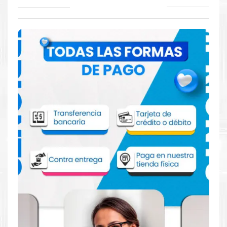
Comprar Tinta Brother BT6001BK para
impresora T300 T700w T500w T800w
Aprovecha nuestra experiencia y atención para adquirir tus
productos. Tenemos promociones todos los dias. Escríbenos o
visítanos hoy para encontrar la solución perfecta para tu
impresora
Brother
, como la
Tinta Brother BT6001BK para
impresora T300 T700w T500w T800w
.
Dónde comprar Tinta para impresora