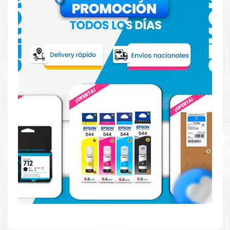
Hecho para ser confiable
Confíe en el rendimiento uniforme de
Brother
, tanto si
imprime en blanco y negro como en color. Descubra
más
Aquí
.
Hecho para ser fácil de usar
Simple y fácil de usar. Nuestros cartuchos e impresoras
están hechos para facilitar la carga, la impresión y los
resultados.