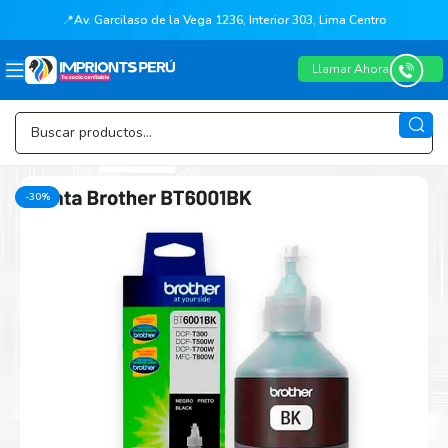
📍
Av. Garcilaso de la Vega 1236, Interior 303, Lima Centro
Llamar Ahora
-30%