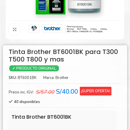
Agrandar
Tinta Brother BT6001BK para T300
T500 T800 y mas
✓ PRODUCTO ORIGINAL
SKU:
BT6001BK
Marca:
Brother
El
El
S/
40.00
¡SUPER OFERTA!
S/
57.00
Precio inc. IGV:
precio
precio
40 disponibles
original
actual
era:
es:
Tinta Brother BT6001BK
S/57.00.
S/40.00.