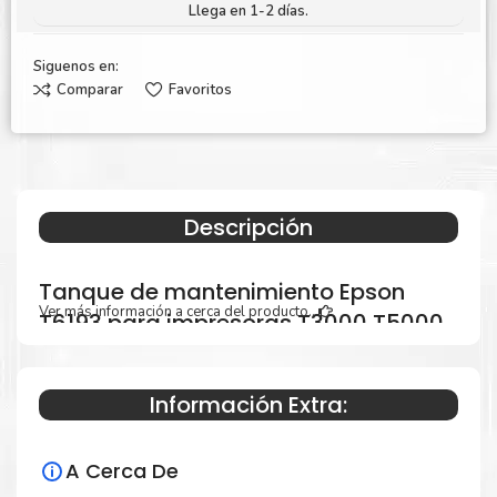
Llega en 1-2 días.
Siguenos en:
Comparar
Favoritos
Descripción
Tanque de mantenimiento Epson
Ver más información a cerca del producto...
T6193 para impresoras T3000 T5000
T7000
Información Extra:
Especificaciones Técnicas
A Cerca De