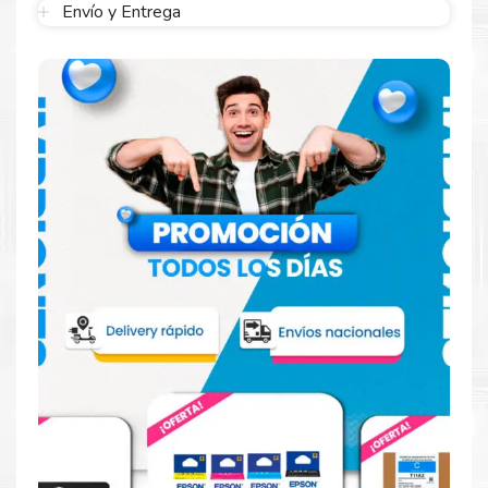
Envío y Entrega
embalaje fácil de abrir para comenzar a imprimir enseguida.
Hecho para ser confiable
Confíe en el rendimiento uniforme de
Epson
, tanto si
imprime en blanco y negro como en color. Descubra
más acerca de cartuchos
Epson
Aquí
.