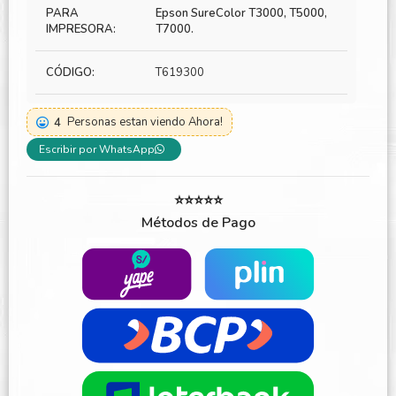
PARA
Epson SureColor T3000, T5000,
IMPRESORA:
T7000.
CÓDIGO:
T619300
4
Personas estan viendo Ahora!
Escribir por WhatsApp
⭐⭐⭐⭐⭐
Métodos de Pago