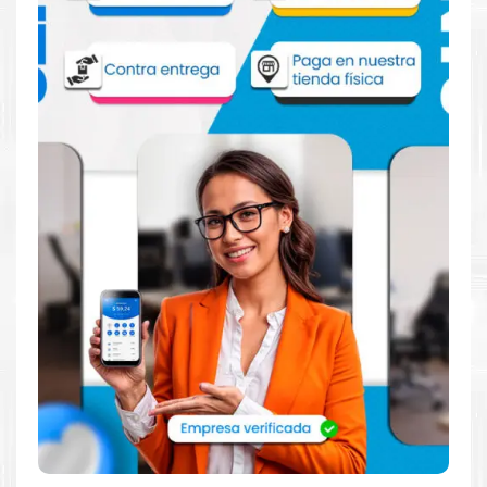
T5000 T7000
Aprovecha nuestra experiencia y atención para adquirir tus
productos. Tenemos promociones todos los dias. Escríbenos o
visítanos hoy para encontrar la solución perfecta para tu
impresora
Epson
, como la
Tanque de mantenimiento Epson
T6193 para impresoras T3000 T5000 T7000
.
Dónde comprar Caja de Mantenimiento
para impresoras T3000 T5000 T7000 en
Lima o para provincia
Tienda autorizada por
Epson
. Descubre la mejor manera de
abastecerte de
Tanque de mantenimiento Epson T6193 para
impresoras T3000 T5000 T7000
. Ofrecemos una amplia
selección de productos originales que garantizan un rendimiento
óptimo y duradero para tus necesidades de impresión.