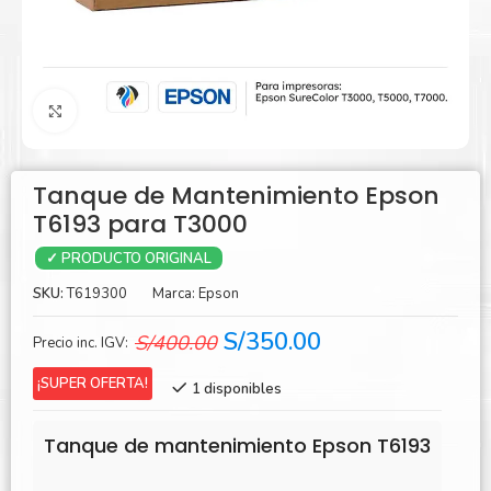
Agrandar
Tanque de Mantenimiento Epson
T6193 para T3000
✓ PRODUCTO ORIGINAL
SKU:
T619300
Marca:
Epson
El
El
S/
350.00
S/
400.00
Precio inc. IGV:
precio
precio
¡SUPER OFERTA!
1 disponibles
original
actual
era:
es:
Tanque de mantenimiento Epson T6193
S/400.00.
S/350.00.