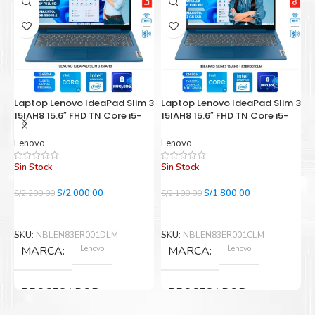
Laptop Lenovo IdeaPad Slim 3
Laptop Lenovo IdeaPad Slim 3
L
15IAH8 15.6″ FHD TN Core i5-
15IAH8 15.6″ FHD TN Core i5-
8
12450H 2.0/4.4GHz, 16GB
12450H 2.0/4.4GHz, 8GB
F
LPDDR5-4800
LPDDR5-4800
1
Lenovo
Lenovo
L
Sin Stock
Sin Stock
S
El
El
El
El
S/
2,000.00
S/
1,800.00
S/
2,200.00
S/
2,100.00
S/
precio
precio
precio
precio
Leer Más
Leer Más
original
actual
original
actual
era:
es:
era:
es:
SKU:
NBLEN83ER001DLM
SKU:
NBLEN83ER001CLM
S
S/2,200.00.
S/2,000.00.
S/2,100.00.
S/1,800.00.
Lenovo
Lenovo
MARCA
MARCA
PROCESADOR
PROCESADOR