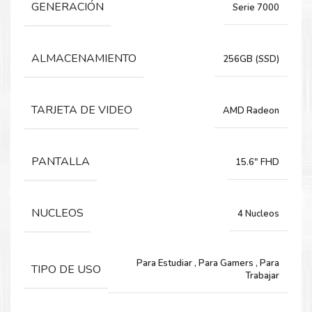
GENERACIÓN
Serie 7000
AMD RYZEN 3 7320U 2.4 / 4.1 GHZ CACHE L2 2 MB CACHE
L3 4 MB
CHIPSET SoC INTEGRADO AMD
ALMACENAMIENTO
256GB (SSD)
MEMORIA
TARJETA DE VIDEO
CAPACIDAD 8 GB
AMD Radeon
TIPO LPDDR5
BUS 4800 MHZ
PANTALLA
15.6" FHD
ALMACENAMIENTO
CAPACIDAD 256 GB
NUCLEOS
4 Nucleos
TIPO SSD M.2
INTERFAZ 2242 PCIe 4.0×4 NVMe
Para Estudiar
,
Para Gamers
,
Para
TIPO DE USO
VIDEO
Trabajar
INDEPENDIENTE NO