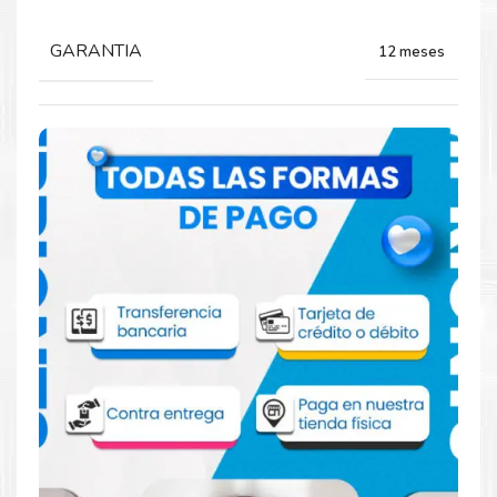
GARANTIA
12 meses
Comprar Kit Toner Xerox C8130 AltaLink
C8135
Aprovecha nuestra experiencia y atención para adquirir tus
productos. Tenemos promociones todos los dias. Escríbenos o
visítanos hoy para encontrar la solución perfecta para tu
impresora
Xerox
, como el
Kit Toner Xerox C8130 AltaLink
C8135
.
Dónde comprar Toner para impresoras
Xerox C8130 C8135 en Lima o para
provincia