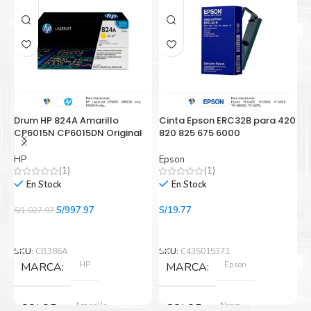
Drum HP 824A Amarillo
Cinta Epson ERC32B para 420
C
CP6015N CP6015DN Original
820 825 675 6000
p
HP
Epson
E
(1)
(1)
En Stock
En Stock
El
El
S/
997.97
S/
19.77
S/
1,027.97
S/
precio
precio
Añadir Al Carrito
Añadir Al Carrito
original
actual
era:
es:
SKU:
CB386A
SKU:
C43S015371
S
S/1,027.97.
S/997.97.
HP
Epson
MARCA
MARCA
Amarillo
Negro
COLOR
COLOR