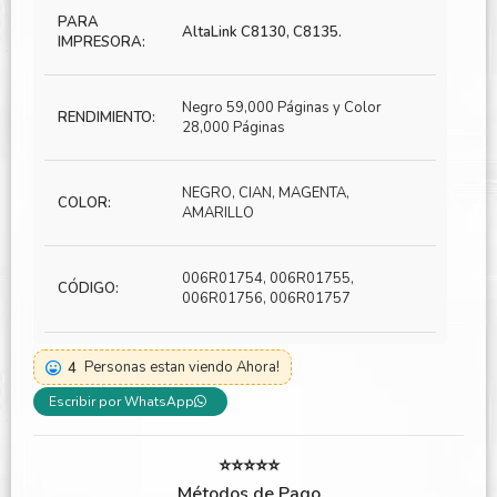
PARA
AltaLink C8130, C8135.
IMPRESORA:
Negro 59,000 Páginas y Color
RENDIMIENTO:
28,000 Páginas
NEGRO, CIAN, MAGENTA,
COLOR:
AMARILLO
006R01754, 006R01755,
CÓDIGO:
006R01756, 006R01757
4
Personas estan viendo Ahora!
Escribir por WhatsApp
⭐⭐⭐⭐⭐
Métodos de Pago