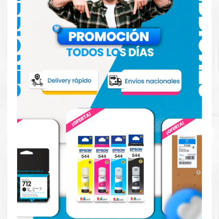
imprime en blanco y negro como en color. Descubra
más
Aquí
.
Hecho para ser fácil de usar
Simple y fácil de usar. Nuestros cartuchos e impresoras
están hechos para facilitar la carga, la impresión y los
resultados.