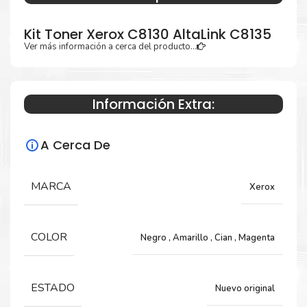
Kit Toner Xerox C8130 AltaLink C8135
Ver más información a cerca del producto...
Especificaciones Técnicas
Información Extra:
Para impresoras:
A Cerca De
Toner para impresoras Xerox AltaLink
C8130, C8135.
MARCA
Xerox
Rendimiento:
COLOR
Negro
,
Amarillo
,
Cian
,
Magenta
Negro 59,000 Páginas y Color 28,000 Páginas
ESTADO
Nuevo original