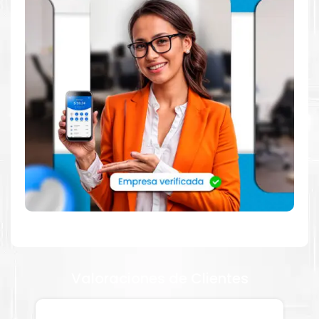
Tienda autorizada por
Xerox
. Descubre la mejor manera de
abastecerte de
Kit Toner Xerox C8130 AltaLink C8135
.
Ofrecemos una amplia selección de productos originales que
garantizan un rendimiento óptimo y duradero para tus
necesidades de impresión.
¿Qué hay en la caja?
Cartuchos de
Kit Toner Xerox C8130
original y Guía de
reciclaje.
¿Cómo comprar de manera segura?
Haga Click Aquí para ver proceso de una compra segura
Más información:
Valoraciones de Clientes
Estamos autorizados por
Xerox
.
Hacemos envíos al por mayor
y menor para empresas privadas, del estado y público en