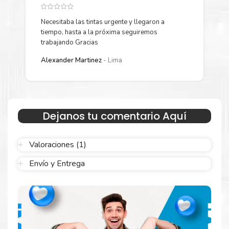
general.
Garantizamos el cumplimiento de su requerimiento de
Kit Toner
Necesitaba las tintas urgente y llegaron a
Y
Xerox C8130
para su despacho.
tiempo, hasta a la próxima seguiremos
p
trabajando Gracias
L
Sustituya sus cartuchos de
Kit Toner Xerox C8130
rápidamente
Alexander Martinez
Lima
con la extracción automática de sellado y el embalaje fácil de
abrir para comenzar a imprimir enseguida.
Dejanos tu comentario Aquí
Valoraciones (1)
Envío y Entrega
Hecho para ser confiable
Confíe en el rendimiento uniforme de
Xerox
, tanto si