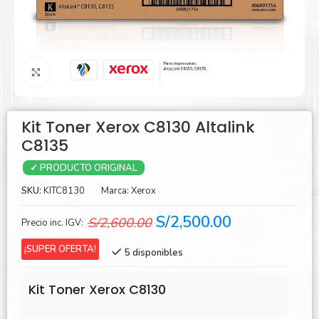
Agrandar
Kit Toner Xerox C8130 Altalink
C8135
✓ PRODUCTO ORIGINAL
SKU:
KITC8130
Marca:
Xerox
El
El
S/
2,500.00
S/
2,600.00
Precio inc. IGV:
precio
precio
¡SUPER OFERTA!
5 disponibles
original
actual
era:
es:
Kit Toner Xerox C8130
S/2,600.00.
S/2,500.00.