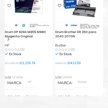
Drum HP 828A M855 M880
Drum Brother DR 350 para
D
Magenta Original
2040 2070N
2
HP
Brother
B
(1)
(1)
En Stock
En Stock
El
El
El
El
S/
1,210.76
S/
412.50
S/
1,240.76
S/
442.50
S/
precio
precio
precio
precio
Añadir Al Carrito
Añadir Al Carrito
original
actual
original
actual
era:
es:
era:
es:
SKU:
CF365A
SKU:
DR350
S
S/1,240.76.
S/1,210.76.
S/442.50.
S/412.50.
HP
Brother
MARCA
MARCA
Magenta
Repuesto
COLOR
COLOR