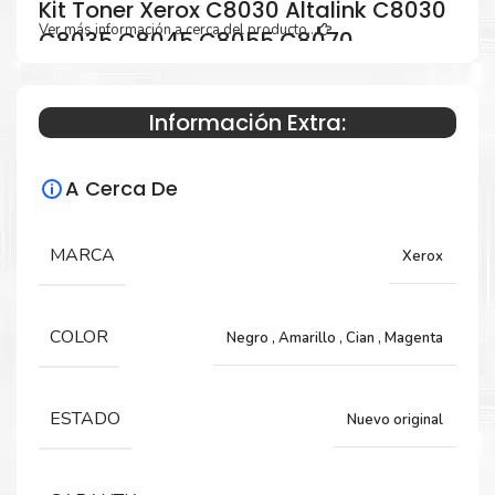
Kit Toner Xerox C8030 Altalink C8030
Ver más información a cerca del producto...
C8035 C8045 C8055 C8070
Información Extra:
Especificaciones Técnicas
A Cerca De
Para impresoras:
Toner para impresoras Xerox Altalink
MARCA
Xerox
C8030, C8035, C8045, C8055, C8070.
COLOR
Negro
,
Amarillo
,
Cian
,
Magenta
Rendimiento:
Negro 26,000 Páginas y Color 15,000 Páginas
ESTADO
Nuevo original