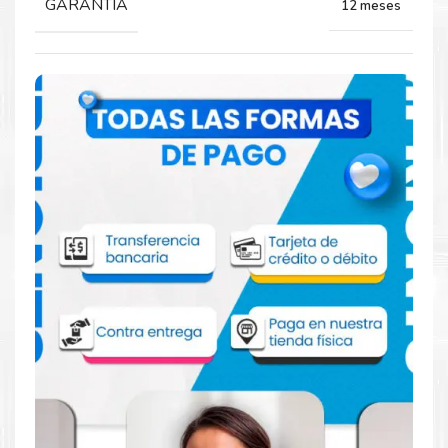
GARANTIA
12 meses
Comprar Kit Toner Xerox C8030 Altalink
C8030 C8035 C8045 C8055 C8070
Aprovecha nuestra experiencia y atención para adquirir tus
productos. Tenemos promociones todos los dias. Escríbenos o
visítanos hoy para encontrar la solución perfecta para tu
impresora
Xerox
, como el
Kit Toner Xerox C8030 Altalink
C8030 C8035 C8045 C8055 C8070
.
Dónde comprar Toner para impresoras
Xerox 8030 8035 8045 8055 8070 en Lima
o para provincia
Tienda autorizada por
Xerox
. Descubre la mejor manera de