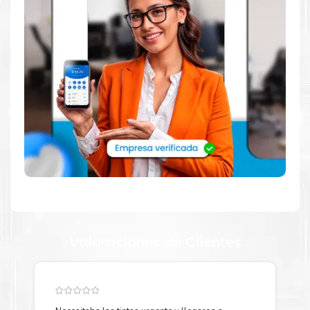
abastecerte de
Kit Toner Xerox C8030 Altalink C8030 C8035
C8045 C8055 C8070
. Ofrecemos una amplia selección de
productos originales que garantizan un rendimiento óptimo y
duradero para tus necesidades de impresión.
¿Qué hay en la caja?
Cartuchos de
Kit Toner Xerox C8030
original y Guía de
reciclaje.
¿Cómo comprar de manera segura?
Haga Click Aquí para ver proceso de una compra segura
Valoraciones de Clientes
Más información:
Estamos autorizados por
Xerox
.
Hacemos envíos al por mayor
y menor para empresas privadas, del estado y público en