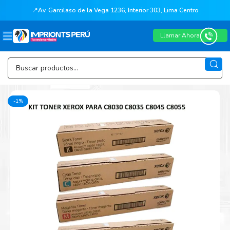
📍
Av. Garcilaso de la Vega 1236, Interior 303, Lima Centro
Llamar Ahora
-1%