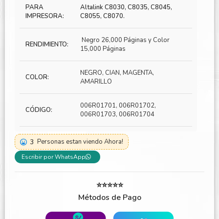
PARA
Altalink C8030, C8035, C8045,
IMPRESORA:
C8055, C8070.
Negro 26,000 Páginas y Color
RENDIMIENTO:
15,000 Páginas
NEGRO, CIAN, MAGENTA,
COLOR:
AMARILLO
006R01701, 006R01702,
CÓDIGO:
006R01703, 006R01704
3
Personas estan viendo Ahora!
Escribir por WhatsApp
⭐⭐⭐⭐⭐
Métodos de Pago