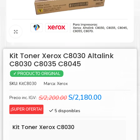
Agrandar
Kit Toner Xerox C8030 Altalink
C8030 C8035 C8045
✓ PRODUCTO ORIGINAL
SKU:
KitC8030
Marca:
Xerox
El
El
S/
2,180.00
S/
2,200.00
Precio inc. IGV:
precio
precio
¡SUPER OFERTA!
5 disponibles
original
actual
era:
es:
Kit Toner Xerox C8030
S/2,200.00.
S/2,180.00.