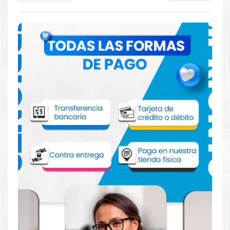
Comprar Kit Toner Xerox C500 C505
VersaLink
Aprovecha nuestra experiencia y atención para adquirir tus
productos. Tenemos promociones todos los dias. Escríbenos o
visítanos hoy para encontrar la solución perfecta para tu
impresora
Xerox
, como el
Kit Toner Xerox C500 C505
VersaLink
.
Dónde comprar Toner para impresoras
C500 C505 en Lima o para provincia
Tienda autorizada por
Xerox
. Descubre la mejor manera de
abastecerte de
Kit Toner Xerox C500 C505 VersaLink
.
Ofrecemos una amplia selección de productos originales que
garantizan un rendimiento óptimo y duradero para tus
necesidades de impresión.