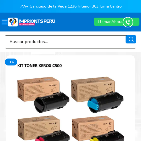
📍
Av. Garcilaso de la Vega 1236, Interior 303, Lima Centro
Llamar Ahora
-1%