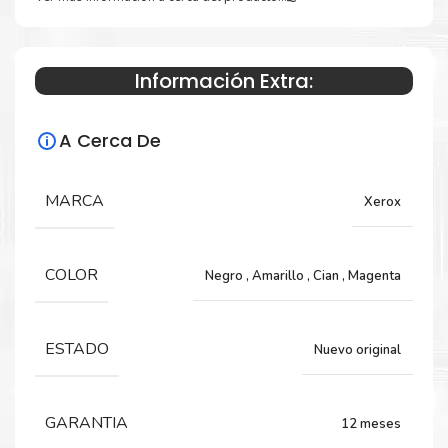
Especificaciones Técnicas
Información Extra:
Para impresoras:
A Cerca De
Toner para impresoras Xerox VersaLink
C500, C505.
MARCA
Xerox
Rendimiento:
COLOR
Negro
,
Amarillo
,
Cian
,
Magenta
Negro 9,000 Páginas y Color 12,100 Páginas
ESTADO
Nuevo original
GARANTIA
12 meses