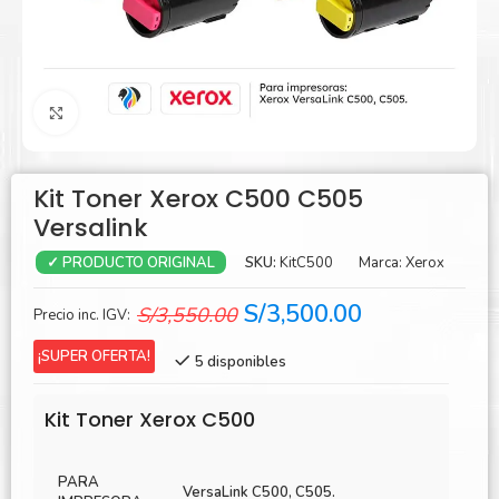
Agrandar
Kit Toner Xerox C500 C505
Versalink
SKU:
KitC500
Marca:
Xerox
✓ PRODUCTO ORIGINAL
El
El
S/
3,500.00
S/
3,550.00
Precio inc. IGV:
precio
precio
¡SUPER OFERTA!
5 disponibles
original
actual
era:
es:
Kit Toner Xerox C500
S/3,550.00.
S/3,500.00.
PARA
VersaLink C500, C505.