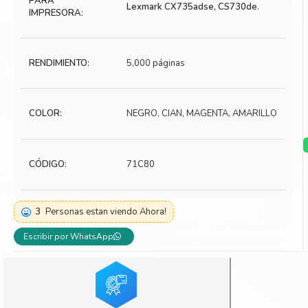
PARA
Lexmark CX735adse, CS730de.
IMPRESORA:
Toner Kyocera
Toner Ko
Toner Canon
Toner S
RENDIMIENTO:
5,000 páginas
COLOR:
NEGRO, CIAN, MAGENTA, AMARILLO
CÓDIGO:
71C80
3
Personas estan viendo Ahora!
Escribir por WhatsApp