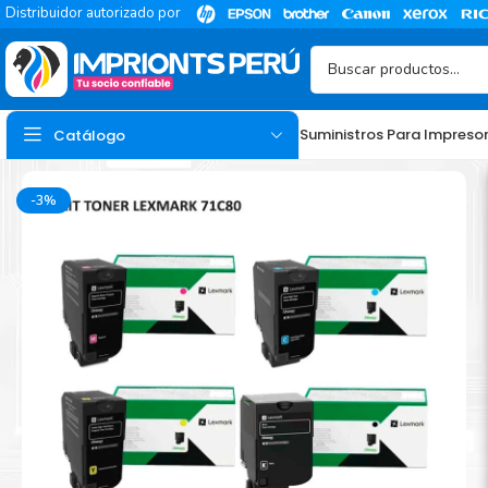
Distribuidor autorizado por
Suministros Para Impreso
Catálogo
-3%
TINTA
Tinta Hp
Tinta Epson
Tinta Canon