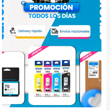
e
ular.