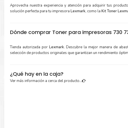
Aprovecha nuestra experiencia y atención para adquirir tus produc
solución perfecta para tu impresora
Lexmark
, como la
Kit Toner Lexm
Dónde comprar Toner para impresoras 730 73
Tienda autorizada por
Lexmark
. Descubre la mejor manera de abas
selección de productos originales que garantizan un rendimiento ópti
¿Qué hay en la caja?
Ver más información a cerca del producto...
Cartuchos de
Kit Toner Lexmark 71C80
original y Guía de reciclaje.
Más información:
Estamos autorizados por
Lexmark
.
Hacemos envíos al por mayor 
para empresas privadas, del estado y público en general.