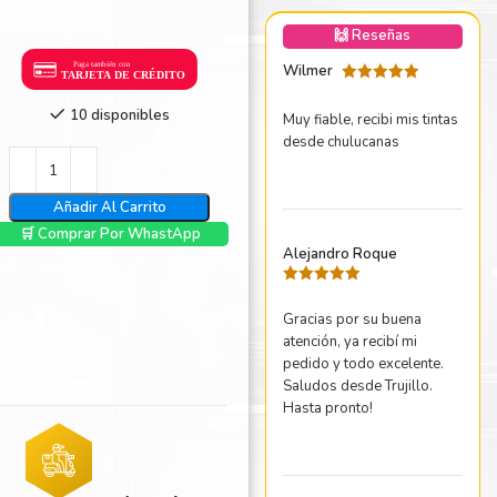
nica Minolta
🙌 Reseñas
harp
Wilmer
Valorado
con
5
de 5
10 disponibles
Muy fiable, recibi mis tintas
desde chulucanas
Añadir Al Carrito
🛒 Comprar Por WhastApp
Alejandro Roque
Valorado
con
5
de 5
Gracias por su buena
atención, ya recibí mi
pedido y todo excelente.
Saludos desde Trujillo.
Hasta pronto!