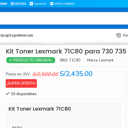
ra
Laptops
Marcas
Fo
Kit Toner Lexmark 71C80 para 730 735
SKU:
71C80
Marca:
Lexmark
✓ PRODUCTO ORIGINAL
El
El
S/
2,435.00
S/
2,500.00
Precio inc. IGV:
precio
precio
¡SUPER OFERTA!
original
actual
10 disponibles
era:
es:
TONER
TONER
S/2,500.00.
S/2,435.00.
Toner Hp
Toner Br
Kit Toner Lexmark 71C80
Toner Xerox
Toner S
Toner Lexmark
Toner Ri