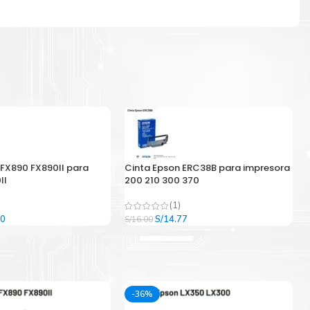
 FX890 FX890II para
Cinta Epson ERC38B para impresora
II
200 210 300 370
(1)
El
El
El
00
S/
14.77
S/
16.00
precio
precio
precio
l
actual
original
actual
es:
era:
es:
9.
S/33.00.
S/16.00.
S/14.77.
-36%