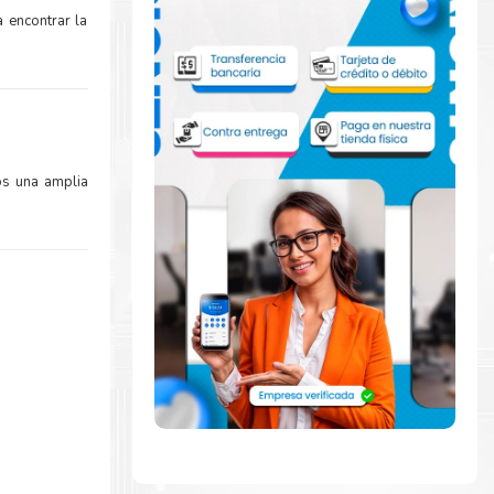
 encontrar la
os una amplia
mente con la
ara comenzar a