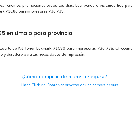
tos. Tenemos promociones todos los dias. Escríbenos o visítanos hoy para
ark 71C80 para impresoras 730 735.
5 en Lima o para provincia
tecerte de
Kit Toner Lexmark 71C80 para impresoras 730 735
. Ofrecem
mo y duradero para tus necesidades de impresión.
¿Cómo comprar de manera segura?
Haga Click Aquí para ver proceso de una compra segura
y menor
Sustituya sus cartuchos de
Kit Toner Lexmark 71C80
rápida
extracción automática de sellado y el embalaje fácil de abrir p