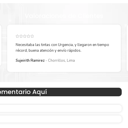
Lexmark
imprimir enseguida.
Valoraciones de Clientes
Necesitaba las tintas con Urgencia, y llegaron en tiempo
récord, buena atención y envío rápidos.
Sujeirith Ramirez
Chorrillos, Lima
Hecho para ser fácil de usar
omentario Aquí
 en
Simple y fácil de usar.