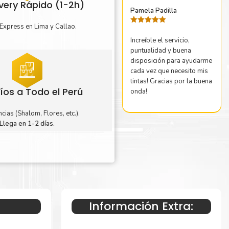
ivery Rápido (1-2h)
Pamela Padilla
Express en Lima y Callao.
Valorado
con
5
de 5
Increíble el servicio,
puntualidad y buena
disposición para ayudarme
cada vez que necesito mis
tintas! Gracias por la buena
íos a Todo el Perú
onda!
cias (Shalom, Flores, etc.).
Llega en 1-2 días.
Información Extra: