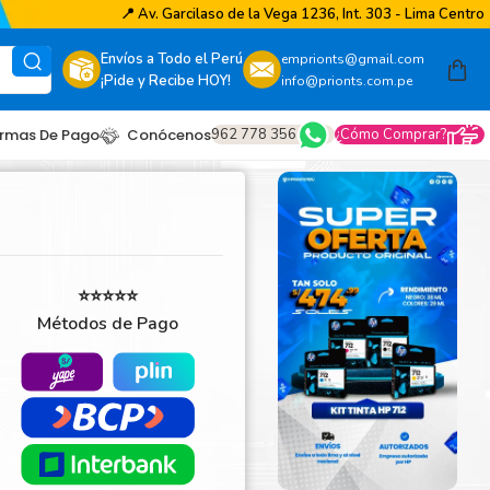
📍
Av. Garcilaso de la Vega 1236, Int. 303 - Lima Centro
Envíos a Todo el Perú
emprionts@gmail.com
¡Pide y Recibe HOY!
info@prionts.com.pe
962 778 356
¿Cómo Comprar?
rmas De Pago
Conócenos
⭐⭐⭐⭐⭐
Métodos de Pago
other
amsung
coh