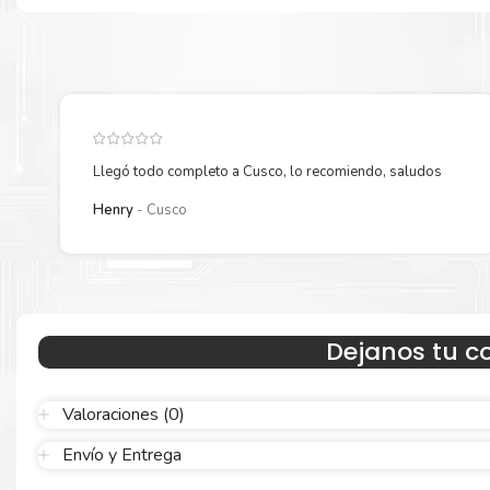
Garantizamos el cumplimiento de su requerimiento de
Kit Toner 
71C80
para su despacho.
Llegó todo completo a Cusco, lo recomiendo, saludos
Henry
Cusco
Hecho para ser confiable
Dejanos tu c
Confíe en el rendimiento, tanto si imprime en blanco y negro como
color.
Valoraciones (0)
Envío y Entrega