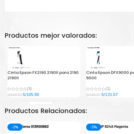
Productos mejor valorados:
Cinta Epson FX2190 2190II para 2190
Cinta Epson DFX9000 p
2190II
9000
(3)
(1)
El
El
El
El
S/
105.90
S/
131.07
S/
140.00
S/
146.07
precio
precio
precio
precio
original
actual
original
actual
Productos Relacionados:
era:
es:
era:
es:
S/140.00.
S/105.90.
S/146.07.
S/131.07
-2%
-3%