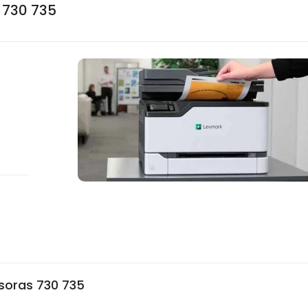
 730 735
soras 730 735