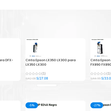
ara DFX-
Cinta Epson LX350 LX300 para
Cinta Epson
LX350 LX300
FX890 FX890
(1)
(1)
El
El
El
S/
27.08
S/
33.
S/
42.08
S/
44.99
precio
precio
precio
original
actual
origina
era:
es:
era:
.
S/42.08.
S/27.08.
S/44.9
-5%
-27%