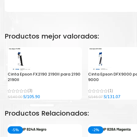
Productos mejor valorados:
Cinta Epson FX2190 2190II para 2190
Cinta Epson DFX9000 p
2190II
9000
(3)
(1)
El
El
El
El
S/
105.90
S/
131.07
S/
140.00
S/
146.07
precio
precio
precio
precio
original
actual
original
actual
Productos Relacionados:
era:
es:
era:
es:
S/140.00.
S/105.90.
S/146.07.
S/131.07
-5%
-2%