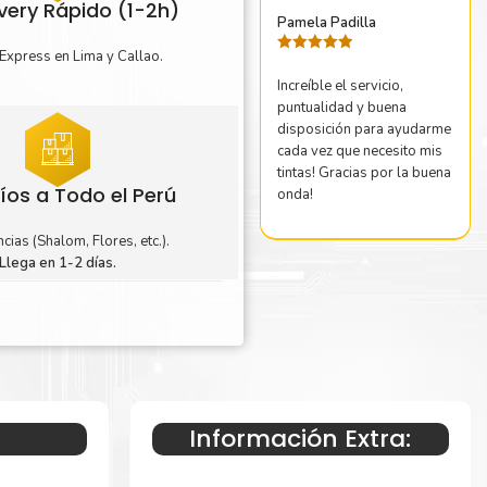
ivery Rápido (1-2h)
Pamela Padilla
Express en Lima y Callao.
Valorado
con
5
de 5
Increíble el servicio,
puntualidad y buena
disposición para ayudarme
cada vez que necesito mis
tintas! Gracias por la buena
íos a Todo el Perú
onda!
cias (Shalom, Flores, etc.).
Llega en 1-2 días.
Información Extra: