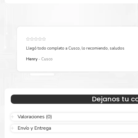
20N40
para su despacho.
Llegó todo completo a Cusco, lo recomiendo, saludos
Henry
Cusco
Hecho para ser confiable
Confíe en el rendimiento, tanto si imprime en blanco y negro como
Dejanos tu c
color.
Valoraciones (0)
Envío y Entrega