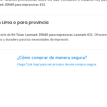
tos. Tenemos promociones todos los dias. Escríbenos o visítanos hoy para
ark 20N40 para impresoras 431
.
 Lima o para provincia
certe de
Kit Toner Lexmark 20N40 para impresoras Lexmark 431
. Ofrecem
mo y duradero para tus necesidades de impresión.
¿Cómo comprar de manera segura?
Haga Click Aquí para ver proceso de una compra segura
y menor
Sustituya sus cartuchos de
Kit Toner Lexmark 20N40
rápida
extracción automática de sellado y el embalaje fácil de abrir p
Lexmark
imprimir enseguida.