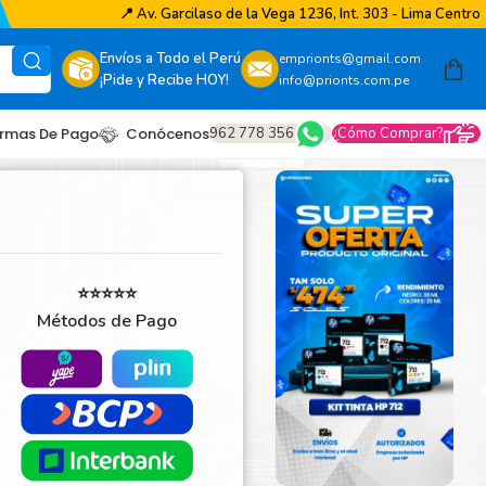
📍
Av. Garcilaso de la Vega 1236, Int. 303 - Lima Centro
Envíos a Todo el Perú
emprionts@gmail.com
¡Pide y Recibe HOY!
info@prionts.com.pe
962 778 356
¿Cómo Comprar?
rmas De Pago
Conócenos
⭐⭐⭐⭐⭐
Métodos de Pago
other
amsung
coh