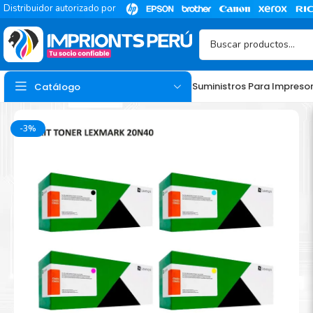
Distribuidor autorizado por
Suministros Para Impreso
Catálogo
-3%
TINTA
Tinta Hp
Tinta Epson
Tinta Canon