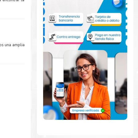
 encontrar la
os una amplia
mente con la
ara comenzar a