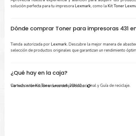
Aprovecha nuestra experiencia y atención para adquirir tus produc
solución perfecta para tu impresora
Lexmark
, como la
Kit Toner Lexm
Dónde comprar Toner para impresoras 431 en
Tienda autorizada por
Lexmark
. Descubre la mejor manera de abaste
selección de productos originales que garantizan un rendimiento ópti
¿Qué hay en la caja?
Cartuchos de
Kit Toner Lexmark 20N40
original y Guía de reciclaje.
Ver más información a cerca del producto...
Más información:
Estamos autorizados por
Lexmark
.
Hacemos envíos al por mayor 
para empresas privadas, del estado y público en general.
Garantizamos el cumplimiento de su requerimiento de
Kit Toner 