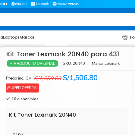
ra
Laptops
Marcas
Fo
Kit Toner Lexmark 20N40 para 431
SKU:
20N40
Marca:
Lexmark
✓ PRODUCTO ORIGINAL
El
El
S/
1,506.80
S/
1,550.00
Precio inc. IGV:
precio
precio
¡SUPER OFERTA!
original
actual
10 disponibles
era:
es:
TONER
TONER
S/1,550.00.
S/1,506.80.
Toner Hp
Toner Br
Kit Toner Lexmark 20N40
Toner Xerox
Toner S
Toner Lexmark
Toner Ri