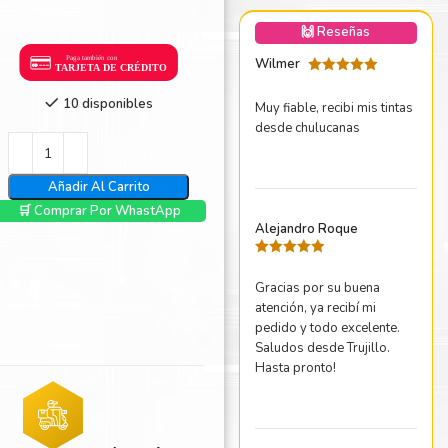
nica Minolta
🙌 Reseñas
harp
Wilmer
Valorado
con
5
de 5
10 disponibles
Muy fiable, recibi mis tintas
desde chulucanas
Añadir Al Carrito
🛒 Comprar Por WhastApp
Alejandro Roque
Valorado
con
5
de 5
Gracias por su buena
atención, ya recibí mi
pedido y todo excelente.
Saludos desde Trujillo.
Hasta pronto!