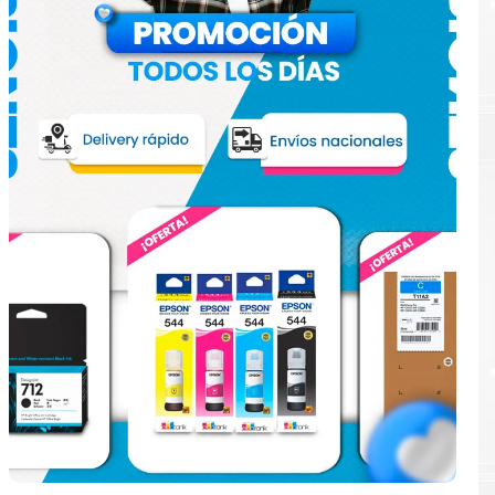
e
ular.