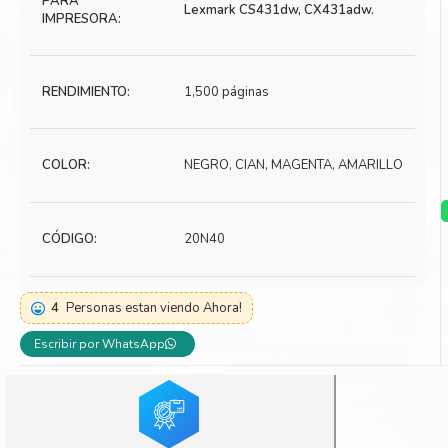
PARA
Lexmark CS431dw, CX431adw.
IMPRESORA:
Toner Kyocera
Toner Ko
Toner Canon
Toner S
RENDIMIENTO:
1,500 páginas
COLOR:
NEGRO, CIAN, MAGENTA, AMARILLO
CÓDIGO:
20N40
4
Personas estan viendo Ahora!
Escribir por WhatsApp