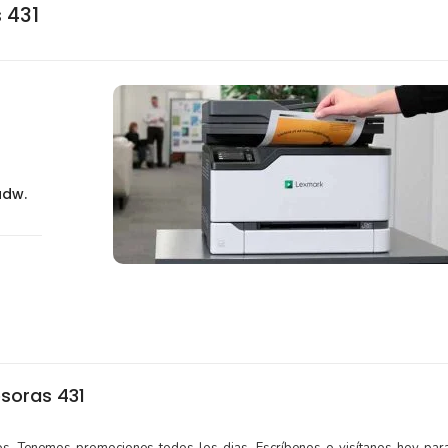
 431
adw.
soras 431