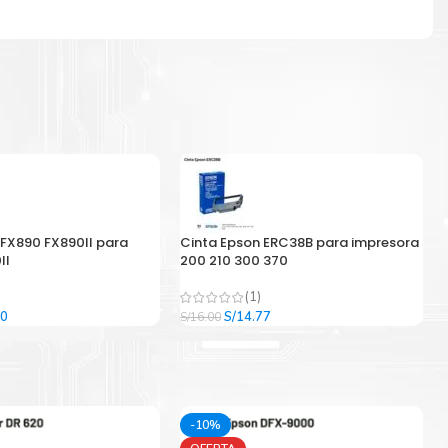
 FX890 FX890II para
Cinta Epson ERC38B para impresora
II
200 210 300 370
(1)
El
El
El
00
S/
14.77
S/
16.00
precio
precio
precio
l
actual
original
actual
es:
era:
es:
9.
S/33.00.
S/16.00.
S/14.77.
-10%