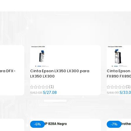
ara DFX-
Cinta Epson LX350 LX300 para
Cinta Epson
LX350 LX300
FX890 FX890
(1)
(1)
El
El
El
S/
27.08
S/
33.
S/
42.08
S/
44.99
precio
precio
precio
original
actual
origina
era:
es:
era:
.
S/42.08.
S/27.08.
S/44.9
-6%
-7%