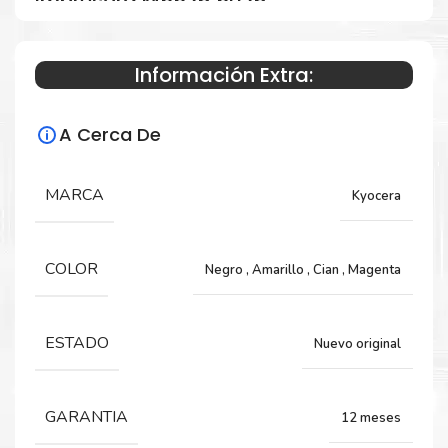
impresora M5526 5026
Información Extra:
Especificaciones Técnicas
A Cerca De
Para impresoras:
TONER para impresora Kyocera
MARCA
Kyocera
P5026CDN, ECOSYS P5026CDW, ECOSYS
M5526CDW.
COLOR
Negro
,
Amarillo
,
Cian
,
Magenta
Rendimiento:
ESTADO
Nuevo original
Negro 4,000 Páginas y Colores 3,000 Páginas
GARANTIA
12 meses