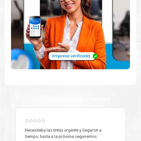
Dónde comprar Toner para impresora
M5526 5026 en Lima o para provincia
Tienda autorizada por
Kyocera
. Descubre la mejor manera de
abastecerte de
Kit Toner Kyocera TK5242 para impresora
Kyocera M5526 5026
.
Ofrecemos una amplia selección de
productos originales que garantizan un rendimiento óptimo y
duradero para tus necesidades de impresión.
¿Qué hay en la caja?
Valoraciones de Clientes
Cartuchos de
Kit Toner Kyocera TK5242
original y Guía de
reciclaje.
¿Cómo comprar de manera segura?
Necesitaba las tintas urgente y llegaron a
Y
tiempo, hasta a la próxima seguiremos
p
Haga Click Aquí para ver proceso de una compra segura