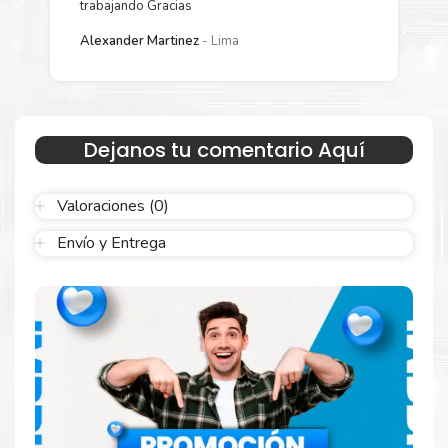
trabajando Gracias
L
Alexander Martinez
Lima
Más información:
Estamos autorizados por
Kyocera
.
Hacemos envíos al por
mayor y menor para empresas privadas, del estado y público
Dejanos tu comentario Aquí
en general.
Garantizamos el cumplimiento de su requerimiento de
Kit Toner
Kyocera TK5242
para su despacho.
Valoraciones (0)
Envío y Entrega
Sustituya sus cartuchos de
Kit Toner Kyocera
TK5242
rápidamente con la extracción automática de sellado y
el embalaje fácil de abrir para comenzar a imprimir enseguida.