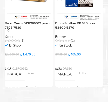
Amigables con el Medio Ambiente
Drum Xerox 013R00662 para
Drum Brother DR 620 para
D
Al elegir Cartuchos Originales, usted está participando
7525 7530
5340D 5370
2
en la economía circular.
Xerox
Brother
B
(1)
(1)
En Stock
En Stock
El
El
El
El
S/
1,470.00
S/
405.00
S/
1,500.00
S/
435.00
S/
precio
precio
precio
precio
Añadir Al Carrito
Añadir Al Carrito
original
actual
original
actual
era:
es:
era:
es:
SKU:
013R00662
SKU:
DR620
S
S/1,500.00.
S/1,470.00.
S/435.00.
S/405.00.
Xerox
Brother
MARCA
MARCA
Repuesto
Repuesto
COLOR
COLOR
Nuevo original
Nuevo original
ESTADO
ESTADO