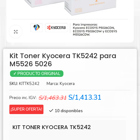
Agrandar
Kit Toner Kyocera TK5242 para
M5526 5026
✓ PRODUCTO ORIGINAL
SKU:
KITTK5242
Marca:
Kyocera
El
El
S/
1,413.31
S/
1,463.31
Precio inc. IGV:
precio
precio
¡SUPER OFERTA!
10 disponibles
original
actual
era:
es:
KIT TONER KYOCERA TK5242
S/1,463.31.
S/1,413.31.