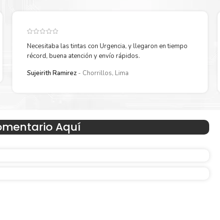
Necesitaba las tintas con Urgencia, y llegaron en tiempo
récord, buena atención y envío rápidos.
Reduzca el consumo de energía
Sujeirith Ramirez
Chorrillos, Lima
 un
Consuma un 21 % menos de energía en promedio en com
con la generación anterior.
omentario Aquí
Amigables con el Medio Ambient
Al elegir Cartuchos Originales
HP
, usted está participand
economía circular.