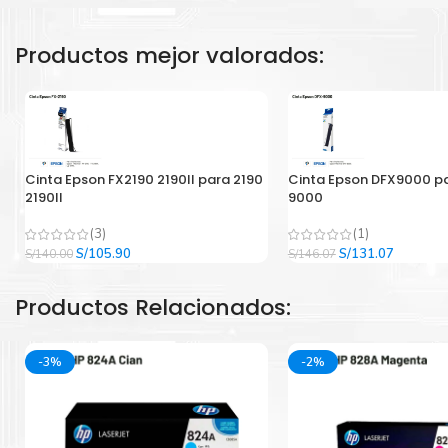
Productos mejor valorados:
Cinta Epson FX2190 2190II para 2190
Cinta Epson DFX9000 p
2190II
9000
(3)
(1)
El
El
El
El
S/
105.90
S/
131.07
S/
140.00
S/
146.07
precio
precio
precio
precio
original
actual
original
actual
Productos Relacionados:
era:
es:
era:
es:
S/140.00.
S/105.90.
S/146.07.
S/131.07
-3%
-2%