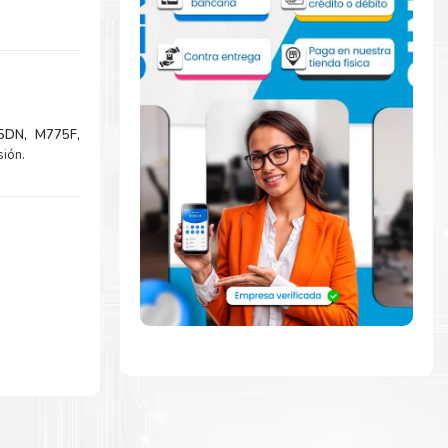
5DN, M775F,
sión.
la extracción
zar a imprimir