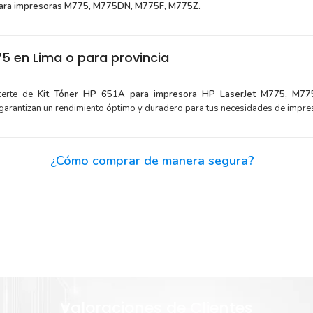
para impresoras M775, M775DN, M775F, M775Z.
 en Lima o para provincia
certe de
Kit Tóner HP 651A para impresora HP LaserJet M775, M77
garantizan un rendimiento óptimo y duradero para tus necesidades de impre
¿Cómo comprar de manera segura?
Haga Click Aquí para ver proceso de una compra segura
or para
Sustituya sus cartuchos de
Kit Tóner HP 651A
rápidamente con 
automática de sellado y el embalaje fácil de abrir para comen
ner HP
enseguida.
Valoraciones de Clientes