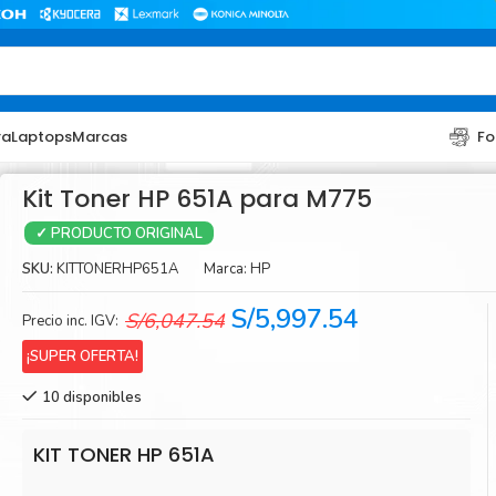
ra
Laptops
Marcas
Fo
Kit Toner HP 651A para M775
✓ PRODUCTO ORIGINAL
SKU:
KITTONERHP651A
Marca:
HP
El
El
S/
5,997.54
S/
6,047.54
Precio inc. IGV:
precio
precio
¡SUPER OFERTA!
original
actual
TONER
TONER
10 disponibles
era:
es:
Toner Hp
Toner Br
S/6,047.54.
S/5,997.54.
Toner Xerox
Toner S
KIT TONER HP 651A
Toner Lexmark
Toner Ri