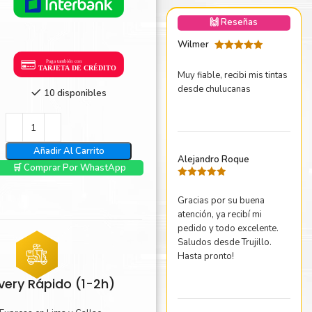
nica Minolta
🙌 Reseñas
harp
Wilmer
Valorado
con
5
de 5
Muy fiable, recibi mis tintas
desde chulucanas
10 disponibles
Añadir Al Carrito
Alejandro Roque
🛒 Comprar Por WhastApp
Valorado
con
5
de 5
Gracias por su buena
atención, ya recibí mi
pedido y todo excelente.
Saludos desde Trujillo.
Hasta pronto!
ivery Rápido (1-2h)