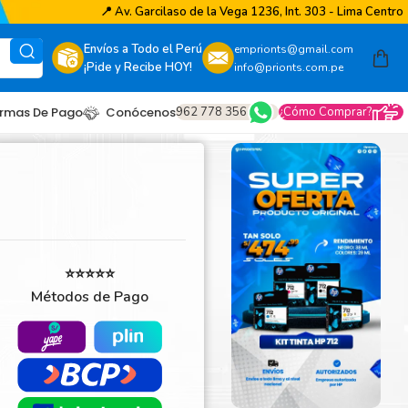
📍
Av. Garcilaso de la Vega 1236, Int. 303 - Lima Centro
Envíos a Todo el Perú
emprionts@gmail.com
¡Pide y Recibe HOY!
info@prionts.com.pe
962 778 356
¿Cómo Comprar?
rmas De Pago
Conócenos
⭐⭐⭐⭐⭐
Métodos de Pago
other
amsung
coh