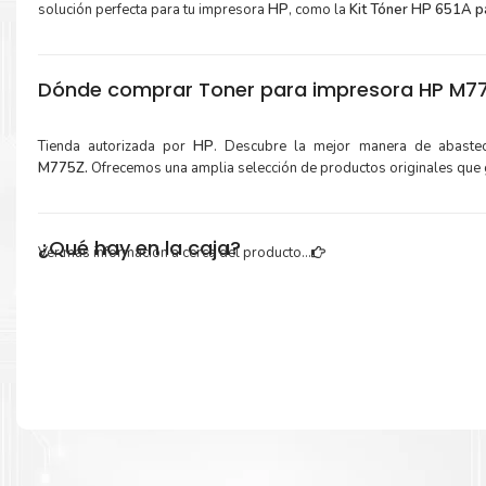
solución perfecta para tu impresora
HP
, como la
Kit Tóner HP 651A 
Dónde comprar Toner para impresora HP M775
Tienda autorizada por
HP
. Descubre la mejor manera de abaste
M775Z.
Ofrecemos una amplia selección de productos originales que 
¿Qué hay en la caja?
Ver más información a cerca del producto...
Cartuchos de
Kit Tóner HP 651A
original y Guía de reciclaje.
Más información:
Estamos autorizados por
HP
.
Hacemos envíos al por mayor y men
empresas privadas, del estado y público en general.
Garantizamos el cumplimiento de su requerimiento de
Kit Tó
651A
para su despacho.