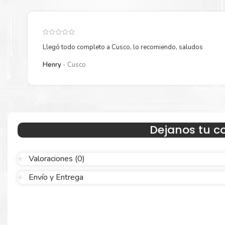
Llegó todo completo a Cusco, lo recomiendo, saludos
Henry
Cusco
Resultados que sorprenden
Confíe en el rendimiento uniforme de
Hp
. Descubra cómo saber si
cartucho es original o no
Aquí
.
Dejanos tu c
Calidad en la que puede confiar
Valoraciones (0)
Envío y Entrega
Resultados de precisión, página tras página, para mantener su
empresa funcionando perfectamente.