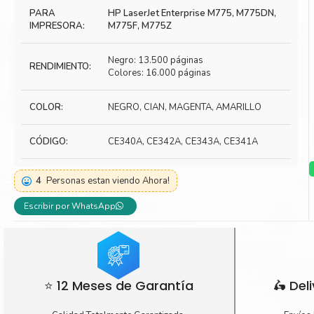
PARA
HP LaserJet Enterprise M775, M775DN,
Toner Kyocera
Toner Ko
IMPRESORA:
M775F, M775Z
Toner Canon
Toner S
Negro: 13.500 páginas
RENDIMIENTO:
Colores: 16.000 páginas
COLOR:
NEGRO, CIAN, MAGENTA, AMARILLO
CÓDIGO:
CE340A, CE342A, CE343A, CE341A
4
Personas estan viendo Ahora!
Escribir por WhatsApp
⭐ 12 Meses de Garantía
🛵 Del