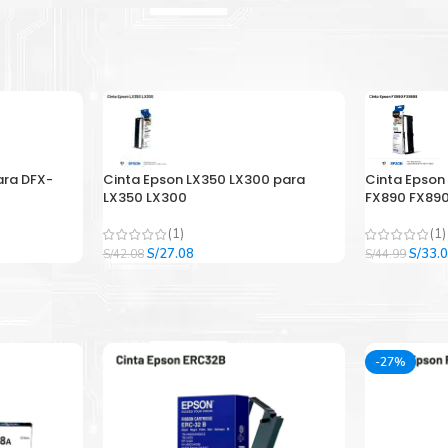
ara DFX-
Cinta Epson LX350 LX300 para
Cinta Epson
LX350 LX300
FX890 FX890
(1)
(1)
El
El
El
S/
27.08
S/
33.
S/
42.08
S/
44.99
precio
precio
precio
original
actual
origina
era:
es:
era:
.
S/42.08.
S/27.08.
S/44.9
-27%