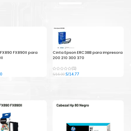
 FX890 FX890II para
Cinta Epson ERC38B para impresora
II
200 210 300 370
(1)
El
El
El
00
S/
14.77
S/
16.00
precio
precio
precio
l
actual
original
actual
es:
era:
es:
9.
S/33.00.
S/16.00.
S/14.77.