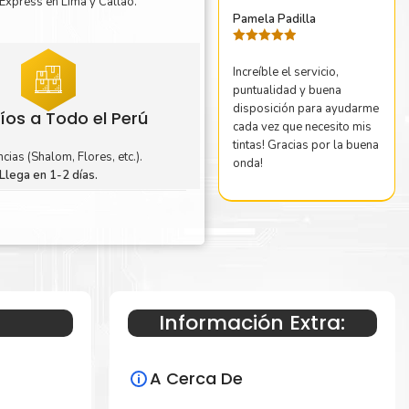
Express en Lima y Callao.
Pamela Padilla
Valorado
con
5
de 5
Increíble el servicio,
puntualidad y buena
disposición para ayudarme
íos a Todo el Perú
cada vez que necesito mis
tintas! Gracias por la buena
cias (Shalom, Flores, etc.).
onda!
Llega en 1-2 días.
Información Extra:
A Cerca De