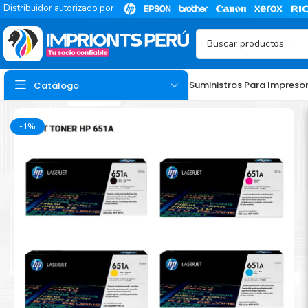
Distribuidor autorizado por
Suministros Para Impreso
Catálogo
-1%
TINTA
Tinta Hp
Tinta Epson
Tinta Canon