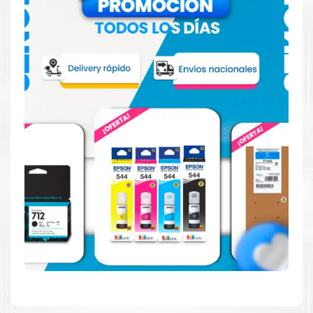
Reduzca el consumo de energía
Consuma un 21 % menos de energía en promedio en
comparación con la generación anterior.
Calidad en la que puede confiar
Resultados de precisión, página tras página, para
mantener su empresa funcionando perfectamente.
Amigables con el Medio Ambiente
Al elegir Cartuchos Originales
HP
, usted está
participando en la economía circular.