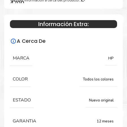
Ver más información a cerca del producto...
4700
Información Extra:
Especificaciones Técnicas
A Cerca De
Para impresoras:
Tóner para impresora HP LASERJET 4700.
MARCA
HP
Rendimiento:
COLOR
Todos los colores
NEGRO: 11.000 páginas
COLORES: 10.000 páginas
ESTADO
Nuevo original
GARANTIA
12 meses