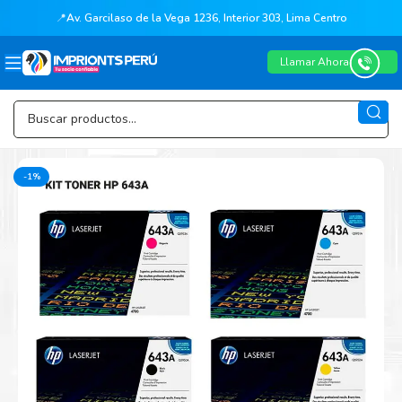
📍
Av. Garcilaso de la Vega 1236, Interior 303, Lima Centro
Llamar Ahora
-1%