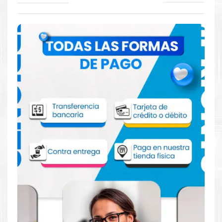
Comprar Kit Tóner HP 643A para
impresora HP 4700
Aprovecha nuestra experiencia y atención para adquirir tus
productos. Tenemos promociones todos los días. Escríbenos o
visítanos hoy para encontrar la solución perfecta para tu
impresora
HP
, como la
Kit Tóner HP 643A para impresoras
4700.
Dónde comprar Toner para impresora HP