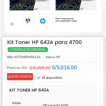
Agrandar
Kit Toner HP 643A para 4700
✓ PRODUCTO ORIGINAL
SKU:
KITTONERHP643A
Marca:
HP
El
El
S/
5,016.00
S/
5,066.00
Precio inc. IGV:
precio
precio
¡SUPER OFERTA!
18 disponibles
original
actual
era:
es:
KIT TONER HP 643A
S/5,066.00.
S/5,016.00.
PARA
HP LaserJet 4700