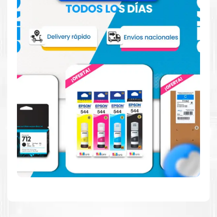
Hecho para ser confiable
Confíe en el rendimiento uniforme de
Canon
, tanto si
imprime en blanco y negro como en color. Descubra
más
Aquí
.
Hecho para ser fácil de usar
Simple y fácil de usar. Nuestros cartuchos e impresoras
están hechos para facilitar la carga, la impresión y los
resultados.