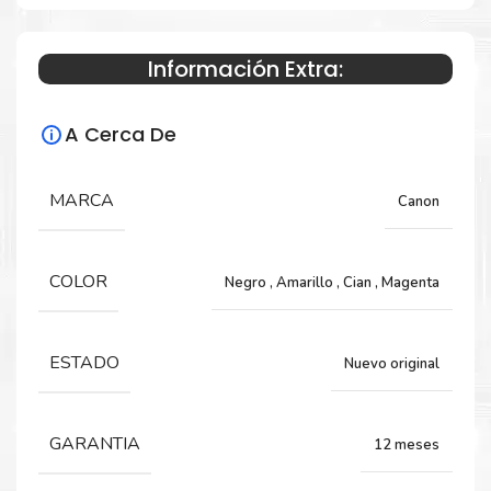
C7270
Información Extra:
Especificaciones Técnicas
A Cerca De
Para impresoras:
MARCA
Canon
Toner para impresora Canon
ImageRUNNER ADVANCE C7065, C7055,
C7260, C7270.
COLOR
Negro
,
Amarillo
,
Cian
,
Magenta
Rendimiento:
ESTADO
Nuevo original
Negro 80,000 páginas y Color 52,000 páginas
GARANTIA
12 meses