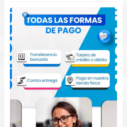
Comprar Kit Toner Canon GPR-33 para
impresora C7065 C7055 C7260 C7270
Aprovecha nuestra experiencia y atención para adquirir tus
productos. Tenemos promociones todos los dias. Escríbenos o
visítanos hoy para encontrar la solución perfecta para tu
impresora
Canon
, como la
Kit Toner Canon GPR-33 para
impresora C7065 C7055 C7260 C7270
.