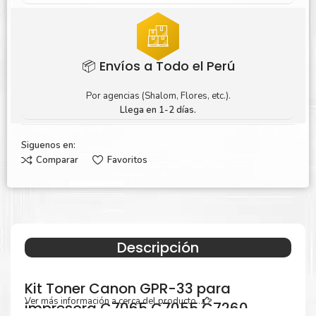
📦 Envíos a Todo el Perú
Por agencias (Shalom, Flores, etc.).
Llega en 1-2 días.
Siguenos en:
Comparar
Favoritos
Descripción
Kit Toner Canon GPR-33 para
Ver más información a cerca del producto...
impresora C7065 C7055 C7260