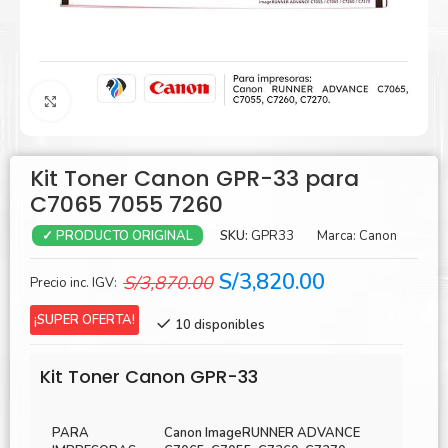
Agrandar
Kit Toner Canon GPR-33 para
C7065 7055 7260
SKU:
GPR33
Marca:
Canon
✓ PRODUCTO ORIGINAL
El
El
S/
3,820.00
S/
3,870.00
Precio inc. IGV:
precio
precio
¡SUPER OFERTA!
10 disponibles
original
actual
era:
es:
Kit Toner Canon GPR-33
S/3,870.00.
S/3,820.00.
PARA
Canon ImageRUNNER ADVANCE