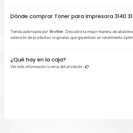
Dónde comprar Toner para impresora 3140 315
Tienda autorizada por
Brother
. Descubre la mejor manera de abastec
selección de productos originales que garantizan un rendimiento ópti
¿Qué hay en la caja?
Ver más información a cerca del producto...
Cartuchos de
Kit Toner Brother TN221
original y Guía de reciclaje.
Más información:
Estamos autorizados por
Brother
.
Hacemos envíos al por mayor 
para empresas privadas, del estado y público en general.
Garantizamos el cumplimiento de su requerimiento de
Kit Toner 
TN221
para su despacho.