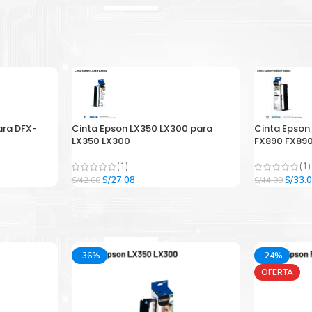
ara DFX-
Cinta Epson LX350 LX300 para
Cinta Epson
LX350 LX300
FX890 FX890
(1)
(1)
El
El
El
S/
27.08
S/
33.
S/
42.08
S/
44.99
precio
precio
precio
original
actual
origina
era:
es:
era:
.
S/42.08.
S/27.08.
S/44.9
-36%
-24%
OFERTA