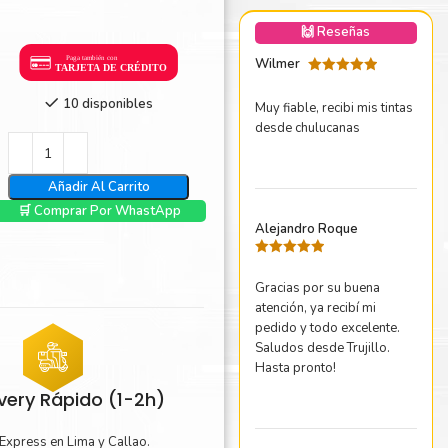
nica Minolta
🙌 Reseñas
harp
Wilmer
Valorado
con
5
de 5
10 disponibles
Muy fiable, recibi mis tintas
desde chulucanas
Añadir Al Carrito
🛒 Comprar Por WhastApp
Alejandro Roque
Valorado
con
5
de 5
Gracias por su buena
atención, ya recibí mi
pedido y todo excelente.
Saludos desde Trujillo.
Hasta pronto!
ivery Rápido (1-2h)
Express en Lima y Callao.