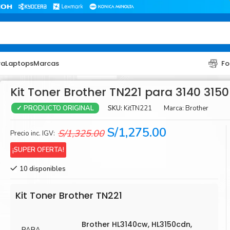
ra
Laptops
Marcas
Fo
Kit Toner Brother TN221 para 3140 3150
SKU:
KitTN221
Marca:
Brother
✓ PRODUCTO ORIGINAL
El
El
S/
1,275.00
S/
1,325.00
Precio inc. IGV:
precio
precio
¡SUPER OFERTA!
original
actual
10 disponibles
era:
es:
TONER
TONER
S/1,325.00.
S/1,275.00.
Toner Hp
Toner Br
Kit Toner Brother TN221
Toner Xerox
Toner S
Brother HL3140cw, HL3150cdn,
Toner Lexmark
Toner Ri