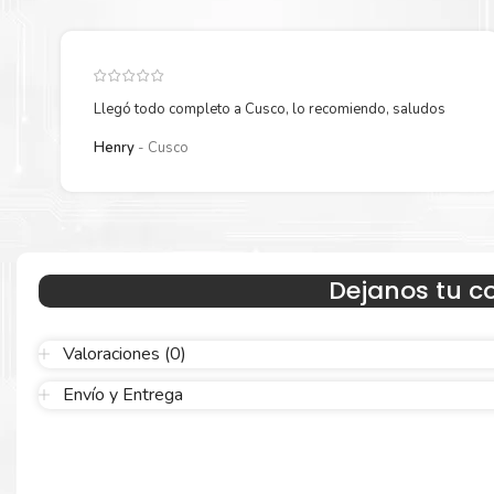
Llegó todo completo a Cusco, lo recomiendo, saludos
Henry
Cusco
Hecho para ser confiable
Dejanos tu c
Confíe en el rendimiento uniforme de
Brother
, tanto si imprime 
blanco y negro como en color. Descubra más
Aquí
.
Valoraciones (0)
Envío y Entrega