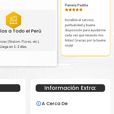
Pamela Padilla
Valorado
con
5
de 5
Increíble el servicio,
puntualidad y buena
íos a Todo el Perú
disposición para ayudarme
cada vez que necesito mis
tintas! Gracias por la buena
cias (Shalom, Flores, etc.).
onda!
Llega en 1-2 días.
Información Extra:
A Cerca De