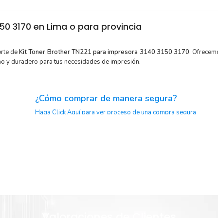
0 3170 en Lima o para provincia
erte de
Kit Toner Brother TN221
para impresora 3140 3150 3170
. Ofrecem
mo y duradero para tus necesidades de impresión.
¿Cómo comprar de manera segura?
Haga Click Aquí para ver proceso de una compra segura
y menor
Sustituya sus cartuchos de
Kit Toner Brother TN221
rápid
extracción automática de sellado y el embalaje fácil de abrir p
Brother
imprimir enseguida.
Valoraciones de Clientes