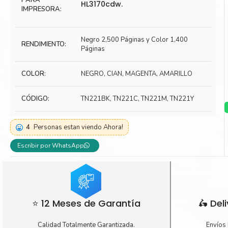
PARA
HL3170cdw.
IMPRESORA:
Toner Kyocera
Toner Ko
Toner Canon
Toner S
Negro 2,500 Páginas y Color 1,400
RENDIMIENTO:
Páginas
COLOR:
NEGRO, CIAN, MAGENTA, AMARILLO
CÓDIGO:
TN221BK, TN221C, TN221M, TN221Y
4
Personas estan viendo Ahora!
Escribir por WhatsApp
⭐ 12 Meses de Garantía
🛵 Del
Calidad Totalmente Garantizada.
Envíos 