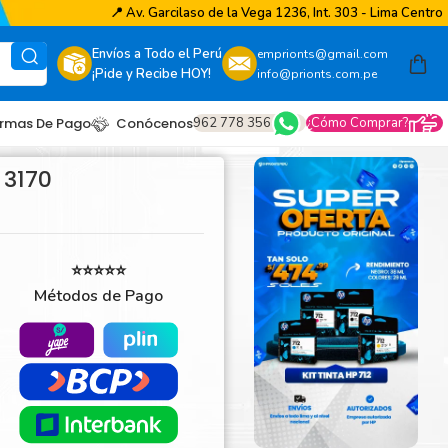
📍
Av. Garcilaso de la Vega 1236, Int. 303 - Lima Centro
Envíos a Todo el Perú
emprionts@gmail.com
¡Pide y Recibe HOY!
info@prionts.com.pe
962 778 356
¿Cómo Comprar?
rmas De Pago
Conócenos
 3170
⭐⭐⭐⭐⭐
Métodos de Pago
other
amsung
coh