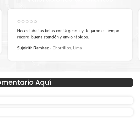
Necesitaba las tintas con Urgencia, y llegaron en tiempo
récord, buena atención y envío rápidos.
Sujeirith Ramirez
Chorrillos, Lima
Hecho para ser fácil de usar
omentario Aquí
en
Simple y fácil de usar. Nuestros cartuchos e impresoras
hechos para facilitar la carga, la impresión y los result