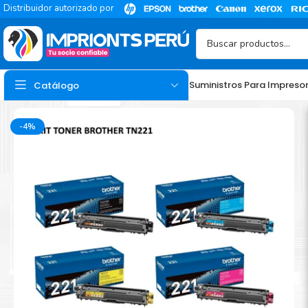
Distribuidor autorizado por
Suministros Para Impreso
Catálogo
-4%
TINTA
Tinta Hp
Tinta Epson
Tinta Canon