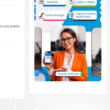
os una amplia
amente con la
ara comenzar a