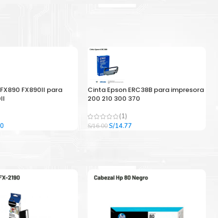
 FX890 FX890II para
Cinta Epson ERC38B para impresora
II
200 210 300 370
(1)
El
El
El
00
S/
14.77
S/
16.00
precio
precio
precio
l
actual
original
actual
es:
era:
es:
9.
S/33.00.
S/16.00.
S/14.77.