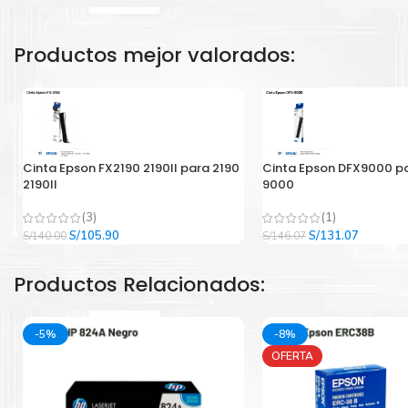
Productos mejor valorados:
Cinta Epson FX2190 2190II para 2190
Cinta Epson DFX9000 p
2190II
9000
(3)
(1)
El
El
El
El
S/
105.90
S/
131.07
S/
140.00
S/
146.07
precio
precio
precio
precio
original
actual
original
actual
Productos Relacionados:
era:
es:
era:
es:
S/140.00.
S/105.90.
S/146.07.
S/131.07
-5%
-8%
OFERTA