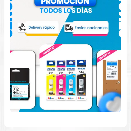
Reduzca el consumo de energía
Consuma un 21 % menos de energía en promedio en
comparación con la generación anterior.
Calidad en la que puede confiar
Resultados de precisión, página tras página, para
mantener su empresa funcionando perfectamente.
Amigables con el Medio Ambiente
Al elegir Cartuchos Originales
HP
, usted está
participando en la economía circular.