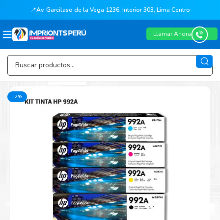
📍
Av. Garcilaso de la Vega 1236, Interior 303, Lima Centro
Llamar Ahora
-2%