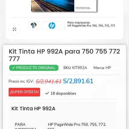
Agrandar
Kit Tinta HP 992A para 750 755 772
777
SKU:
KIT992A
Marca:
HP
✓ PRODUCTO ORIGINAL
El
El
S/
2,891.61
S/
2,941.61
Precio inc. IGV:
precio
precio
¡SUPER OFERTA!
18 disponibles
original
actual
era:
es:
Kit Tinta HP 992A
S/2,941.61.
S/2,891.61.
PARA
HP PageWide Pro 750, 755, 772,