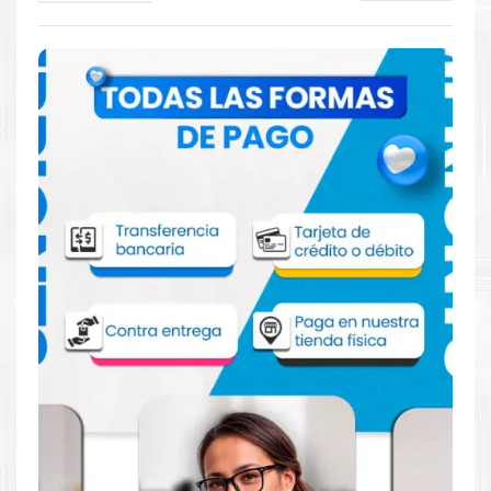
Comprar Kit Tinta HP 992A para
impresora HP 750 755 772 777
Aprovecha nuestra experiencia y atención para adquirir tus
productos. Tenemos promociones todos los dias. Escríbenos o
visítanos hoy para encontrar la solución perfecta para tu
impresora
HP
, como la
Kit Tinta HP 992A para impresora HP
750 755 772 777
.
Dónde comprar Tinta para impresora HP
750 755 772 777 en Lima o para provincia