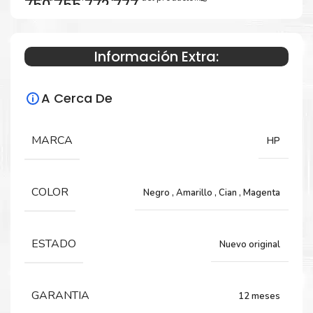
750 755 772 777
Información Extra:
Especificaciones Técnicas
A Cerca De
Para impresoras:
Tinta para impresora HP PageWide Pro
MARCA
HP
750, 755, 772, 777.
COLOR
Negro
,
Amarillo
,
Cian
,
Magenta
Rendimiento:
Negro 10,000 Páginas y Colores 8,000 Páginas
ESTADO
Nuevo original
GARANTIA
12 meses