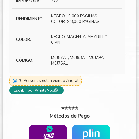
IMPRESORA:
777.
NEGRO 10,000 PÁGINAS
RENDIMIENTO:
COLORES 8,000 PÁGINAS
NEGRO, MAGENTA, AMARILLO,
COLOR:
CIAN
M0J87AL, M0J83AL, M0J79AL,
CÓDIGO:
M0J75AL
3
Personas estan viendo Ahora!
Escribir por WhatsApp
⭐⭐⭐⭐⭐
Métodos de Pago