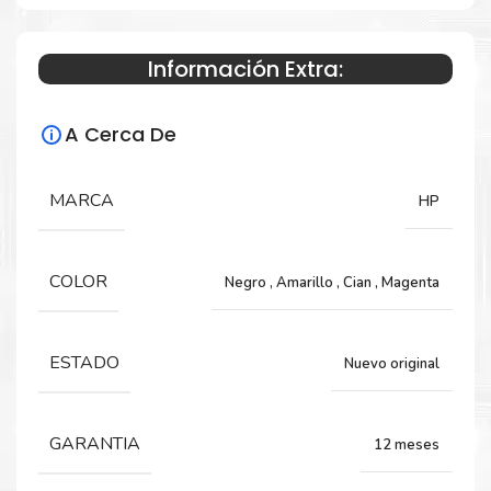
Información Extra:
Especificaciones Técnicas
A Cerca De
Para impresoras:
Tinta para impresora HP OfficeJet Pro
MARCA
HP
6950, 6960, 6970.
COLOR
Negro
,
Amarillo
,
Cian
,
Magenta
Rendimiento:
825 Páginas
ESTADO
Nuevo original
GARANTIA
12 meses