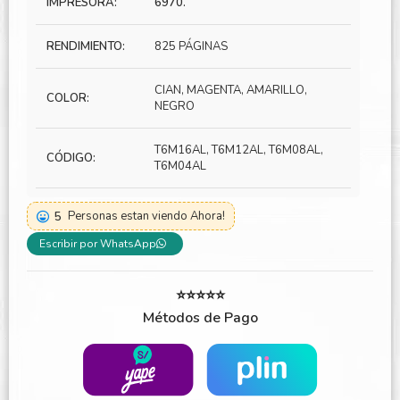
IMPRESORA:
6970.
RENDIMIENTO:
825 PÁGINAS
CIAN, MAGENTA, AMARILLO,
COLOR:
NEGRO
T6M16AL, T6M12AL, T6M08AL,
CÓDIGO:
T6M04AL
5
Personas estan viendo Ahora!
Escribir por WhatsApp
⭐⭐⭐⭐⭐
Métodos de Pago