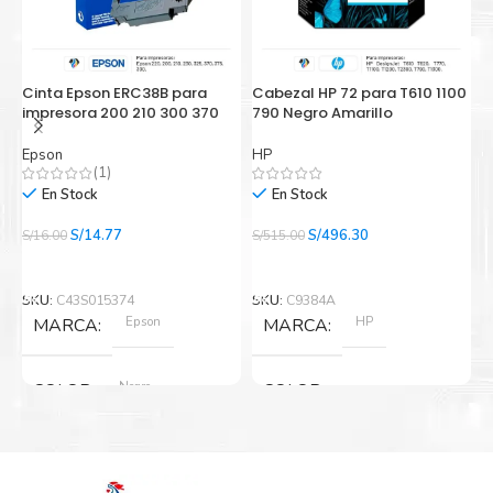
Cinta Epson ERC38B para
Cabezal HP 72 para T610 1100
C
impresora 200 210 300 370
790 Negro Amarillo
T
Epson
HP
H
(1)
En Stock
En Stock
El
El
El
El
S/
14.77
S/
496.30
S/
16.00
S/
515.00
S/
precio
precio
precio
precio
Añadir Al Carrito
Añadir Al Carrito
original
actual
original
actual
era:
es:
era:
es:
SKU:
C43S015374
SKU:
C9384A
S
S/16.00.
S/14.77.
S/515.00.
S/496.30.
Epson
HP
MARCA
MARCA
Negro
COLOR
COLOR
Amarillo
,
Negro Matte
Nuevo original
ESTADO