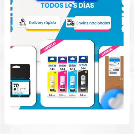
Reduzca el consumo de energía
Consuma un 21 % menos de energía en promedio en
comparación con la generación anterior.
Calidad en la que puede confiar
Resultados de precisión, página tras página, para
mantener su empresa funcionando perfectamente.
Amigables con el Medio Ambiente
Al elegir Cartuchos Originales
HP
, usted está
participando en la economía circular.