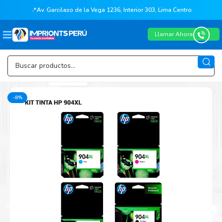
📍
Av. Garcilaso de la Vega 1236, Interior 303, Lima Centro
Llamar Ahora
-8%