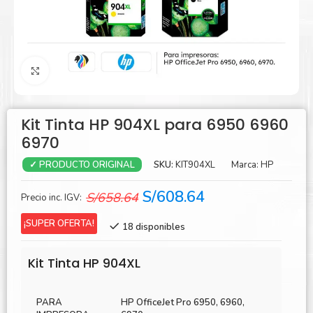
Agrandar
Kit Tinta HP 904XL para 6950 6960
6970
SKU:
KIT904XL
Marca:
HP
✓ PRODUCTO ORIGINAL
El
El
S/
608.64
S/
658.64
Precio inc. IGV:
precio
precio
¡SUPER OFERTA!
18 disponibles
original
actual
era:
es:
Kit Tinta HP 904XL
S/658.64.
S/608.64.
PARA
HP OfficeJet Pro 6950, 6960,