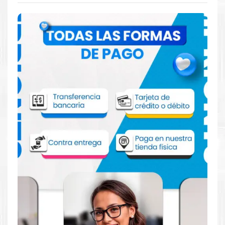
Comprar Kit Tinta HP 904XL para
impresora HP 6950 6960 6970
Aprovecha nuestra experiencia y atención para adquirir tus
productos. Tenemos promociones todos los dias. Escríbenos o
visítanos hoy para encontrar la solución perfecta para tu
impresora
HP
, como la
Kit Tinta HP 904XL para impresora
6950 6960 6970
.
Dónde comprar Tinta para impresora HP
6950 6960 6970 en Lima o para provincia