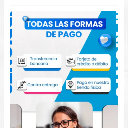
Comprar Kit Tinta Canon CLI-42 para
impresora Pixma Pro 100, 100S
Aprovecha nuestra experiencia y atención para adquirir tus
productos. Tenemos promociones todos los dias. Escríbenos o
visítanos hoy para encontrar la solución perfecta para tu
impresora
Canon
, como la
Kit Tinta Canon CLI-42 para
impresora Pixma Pro 100, 100S
.
Dónde comprar Tinta para impresora
Pixma Pro 100, 100S en Lima o para