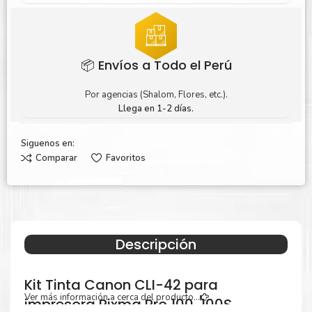
📦 Envíos a Todo el Perú
Por agencias (Shalom, Flores, etc.).
Llega en 1-2 días.
Siguenos en:
Comparar
Favoritos
Descripción
Kit Tinta Canon CLI-42 para
Ver más información a cerca del producto...
impresora Pixma Pro 100, 100S