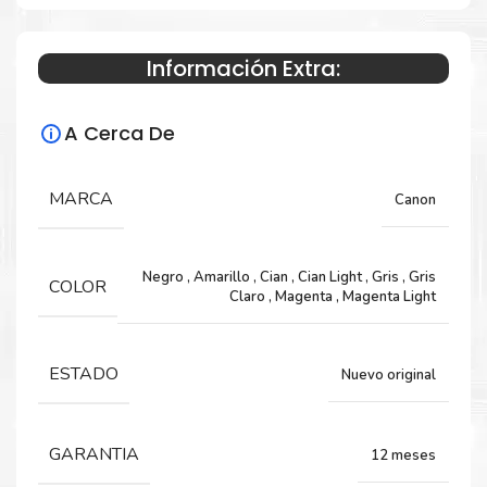
Información Extra:
Especificaciones Técnicas
A Cerca De
Para impresoras:
Tinta para impresora Canon Pixma Pro
MARCA
Canon
100, 100S.
Negro
,
Amarillo
,
Cian
,
Cian Light
,
Gris
,
Gris
COLOR
Capacidad:
Claro
,
Magenta
,
Magenta Light
13 ML
ESTADO
Nuevo original
GARANTIA
12 meses