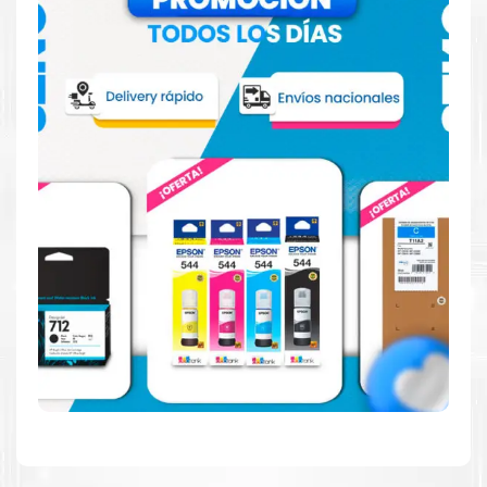
Confíe en el rendimiento uniforme de
Canon
, tanto si
imprime en blanco y negro como en color. Descubra
más
Aquí
.
Hecho para ser fácil de usar
Simple y fácil de usar. Nuestros cartuchos e impresoras
están hechos para facilitar la carga, la impresión y los
resultados.