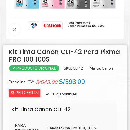
Agrandar
Kit Tinta Canon CLI-42 Para Pixma
PRO 100 100S
SKU:
CLI42
Marca:
Canon
✓ PRODUCTO ORIGINAL
El
El
S/
593.00
S/
643.00
Precio inc. IGV:
precio
precio
¡SUPER OFERTA!
10 disponibles
original
actual
era:
es:
Kit Tinta Canon CLI-42
S/643.00.
S/593.00.
PARA
Canon Pixma Pro 100, 100S.