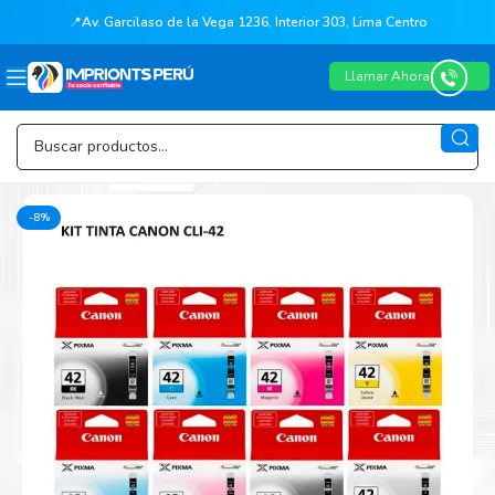
📍
Av. Garcilaso de la Vega 1236, Interior 303, Lima Centro
Llamar Ahora
-8%