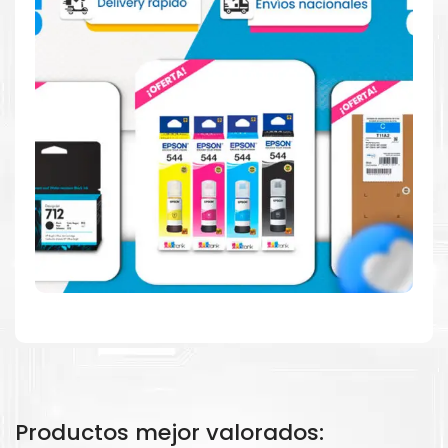
Hecho para ser confiable
Confíe en el rendimiento uniforme de
Canon
, tanto si
imprime en blanco y negro como en color. Descubra
más
Aquí
.
Hecho para ser fácil de usar
Productos mejor valorados:
Simple y fácil de usar. Nuestros cartuchos e impresoras