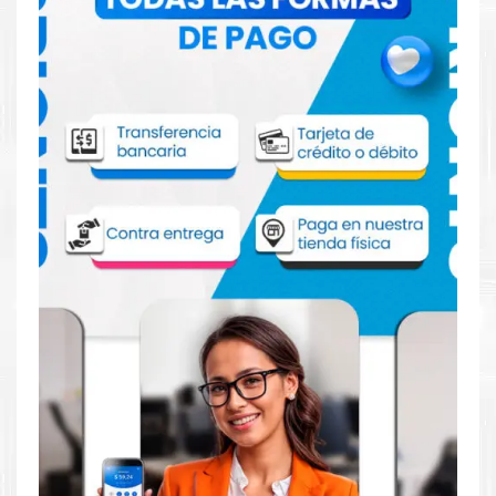
Comprar Kit Tinta Canon CLI-151 para
impresora iP7210 iP8710 iX6810 MG5410
MG5510 MG5610 MG6310 MG6410 MG6610
MG7110 MG7510 MX721
Aprovecha nuestra experiencia y atención para adquirir tus
productos. Tenemos promociones todos los dias. Escríbenos o
visítanos hoy para encontrar la solución perfecta para tu
impresora
Canon
, como la
Kit Tinta Canon CLI-151 para
impresora iP7210 iP8710 iX6810 MG5410 MG5510 MG5610
MG6310 MG6410 MG6610 MG7110 MG7510 MX721
.