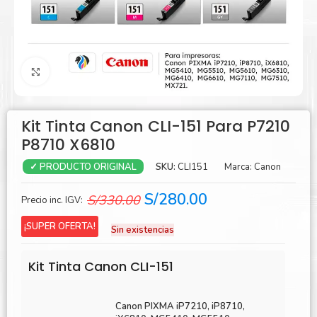
Agrandar
Kit Tinta Canon CLI-151 Para P7210
P8710 X6810
SKU:
CLI151
Marca:
Canon
✓ PRODUCTO ORIGINAL
El
El
S/
280.00
S/
330.00
Precio inc. IGV:
precio
precio
¡SUPER OFERTA!
Sin existencias
original
actual
era:
es:
Kit Tinta Canon CLI-151
S/330.00.
S/280.00.
Canon PIXMA iP7210, iP8710,