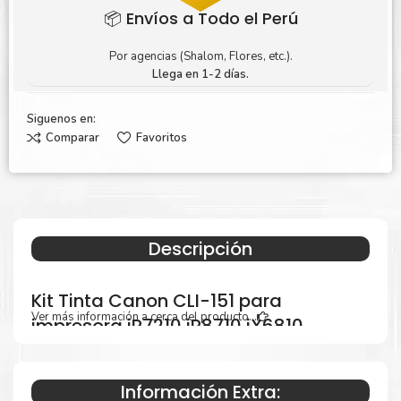
📦 Envíos a Todo el Perú
Por agencias (Shalom, Flores, etc.).
Llega en 1-2 días.
Siguenos en:
Comparar
Favoritos
Descripción
Kit Tinta Canon CLI-151 para
Ver más información a cerca del producto...
impresora iP7210 iP8710 iX6810
MG5410 MG5510 MG5610
Información Extra: