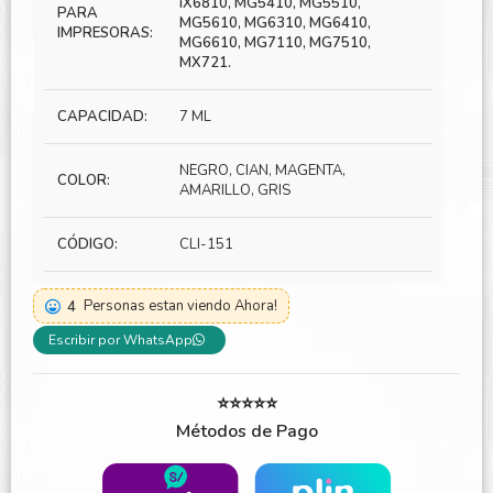
iX6810, MG5410, MG5510,
PARA
MG5610, MG6310, MG6410,
IMPRESORAS:
MG6610, MG7110, MG7510,
MX721.
CAPACIDAD:
7 ML
NEGRO, CIAN, MAGENTA,
COLOR:
AMARILLO, GRIS
CÓDIGO:
CLI-151
4
Personas estan viendo Ahora!
Escribir por WhatsApp
⭐⭐⭐⭐⭐
Métodos de Pago