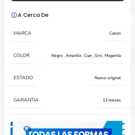
Especificaciones Técnicas
A Cerca De
Para impresoras:
MARCA
Canon
Tinta para impresora Canon PIXMA iP7210,
iP8710, iX6810, MG5410, MG5510, MG5610,
MG6310, MG6410, MG6610, MG7110, MG7510,
MX721.
COLOR
Negro
,
Amarillo
,
Cian
,
Gris
,
Magenta
ESTADO
Nuevo original
Capacidad:
7 ML
GARANTIA
12 meses