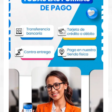
Kit Fusor Hp C2H57A para impresora
HP
LaserJet Enterprise M806, M830z
.
Rendimiento:
Capacidad de 200,000 páginas.