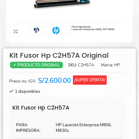
Agrandar
Kit Fusor Hp C2H57A Original
SKU:
C2H57A
Marca:
HP
✓ PRODUCTO ORIGINAL
S/
2,600.00
¡SUPER OFERTA!
Precio inc. IGV:
1 disponibles
Kit Fusor Hp C2H57A
PARA
HP LaserJet Enterprise M806,
IMPRESORA:
M830z
.