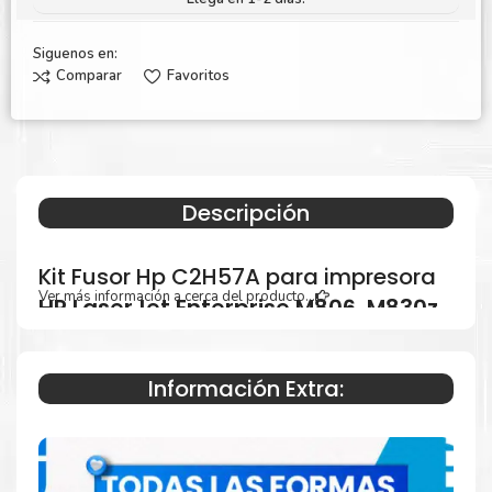
Siguenos en:
Comparar
Favoritos
Descripción
Kit Fusor Hp C2H57A para impresora
Ver más información a cerca del producto...
HP LaserJet Enterprise M806, M830z
.
Información Extra:
Especificaciones Técnicas
Para impresoras: