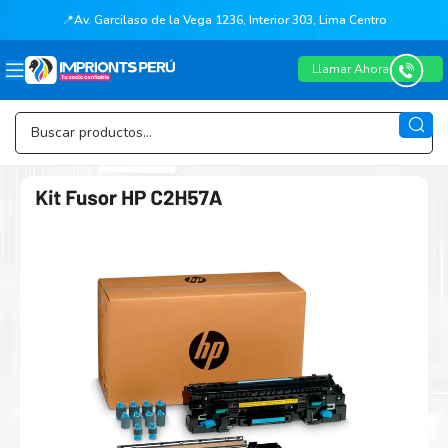
📍
Av. Garcilaso de la Vega 1236, Interior 303, Lima Centro
Llamar Ahora