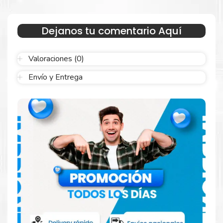
óptimo y duradero para tus necesidades de impresión.
Dejanos tu comentario Aquí
¿Qué hay en la caja?
Valoraciones (0)
Cartuchos de Kit Fusor Hp C2H57A original y Guía de reciclaje.
Envío y Entrega
¿Cómo comprar de manera segura?
Haga Click Aquí para ver proceso de una compra segura
Más información:
Estamos autorizados por
HP
.
Hacemos envíos al por mayor y
menor para empresas privadas, del estado y público en
general.
Garantizamos el cumplimiento de su requerimiento de Kit Fusor
Hp C2H57A para su despacho.