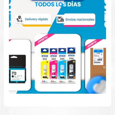
comparación con la generación anterior.
Calidad en la que puede confiar
Resultados de precisión, página tras página, para
mantener su empresa funcionando perfectamente.
Amigables con el Medio Ambiente
Al elegir Cartuchos Originales
HP
, usted está
participando en la economía circular.