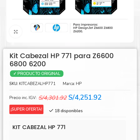
Agrandar
Kit Cabezal HP 771 para Z6600
6800 6200
✓ PRODUCTO ORIGINAL
SKU:
KITCABEZALHP771
Marca:
HP
El
El
S/
4,251.92
S/
4,301.92
Precio inc. IGV:
precio
precio
¡SUPER OFERTA!
18 disponibles
original
actual
era:
es:
KIT CABEZAL HP 771
S/4,301.92.
S/4,251.92.