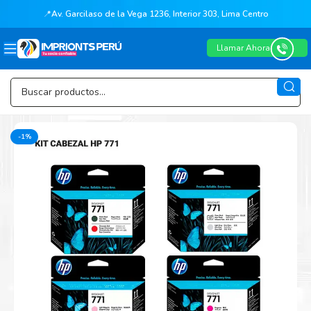
📍
Av. Garcilaso de la Vega 1236, Interior 303, Lima Centro
Llamar Ahora
-1%