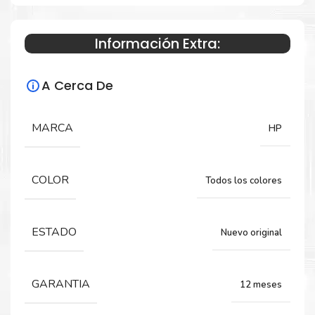
Información Extra:
Especificaciones Técnicas
A Cerca De
Para impresoras:
Cabezal para impresora HP DesignJet
MARCA
HP
Z6600 Z6800 Z6200.
COLOR
Todos los colores
ESTADO
Nuevo original
GARANTIA
12 meses