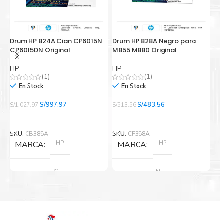
Drum HP 824A Cian CP6015N
Drum HP 828A Negro para
D
CP6015DN Original
M855 M880 Original
5
HP
HP
B
(1)
(1)
En Stock
En Stock
El
El
El
El
S/
997.97
S/
483.56
S/
1,027.97
S/
513.56
S/
precio
precio
precio
precio
Añadir Al Carrito
Añadir Al Carrito
original
actual
original
actual
era:
es:
era:
es:
SKU:
CB385A
SKU:
CF358A
S
S/1,027.97.
S/997.97.
S/513.56.
S/483.56.
HP
HP
MARCA
MARCA
Cian
Negro
COLOR
COLOR
Nuevo original
Nuevo original
ESTADO
ESTADO