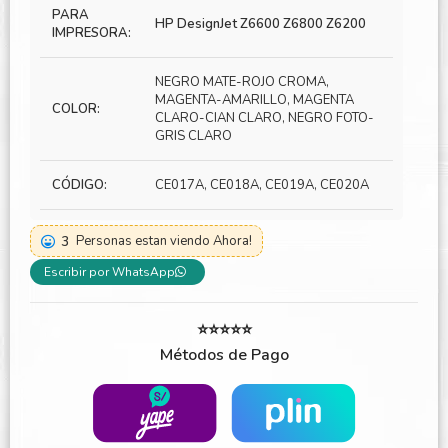
PARA
HP DesignJet Z6600 Z6800 Z6200
IMPRESORA:
NEGRO MATE-ROJO CROMA,
MAGENTA-AMARILLO, MAGENTA
COLOR:
CLARO-CIAN CLARO, NEGRO FOTO-
GRIS CLARO
CÓDIGO:
CE017A, CE018A, CE019A, CE020A
3
Personas estan viendo Ahora!
Escribir por WhatsApp
⭐⭐⭐⭐⭐
Métodos de Pago