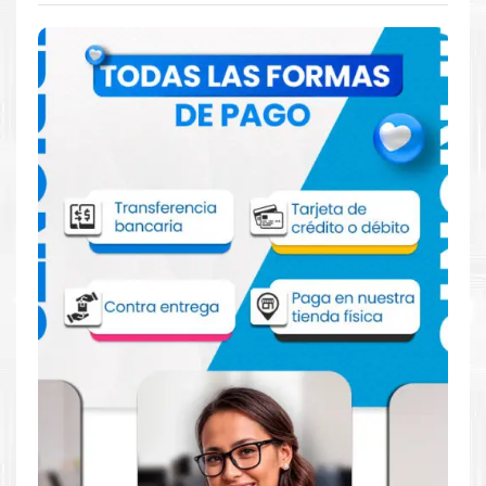
Comprar Kit Cabezal HP 771 para
impresora HP Z6600 6800 6200
Aprovecha nuestra experiencia y atención para adquirir tus
productos. Tenemos promociones todos los días. Escríbenos o
visítanos hoy para encontrar la solución perfecta para tu
impresora
HP
, como la
Kit Cabezal HP 771 para impresoras
Z6600 Z6800 Z6200.
Dónde comprar Cabezal para impresora
HP Z6600 6800 6200 en Lima o para
provincia
Tienda autorizada por
HP
. Descubre la mejor manera de
abastecerte de
Kit Cabezal HP 771 para impresora HP