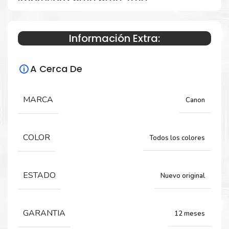
impresora 5010 6010 7010
Información Extra:
Especificaciones Técnicas
A Cerca De
Para impresoras:
Cabezal para impresora Canon PIXMA
MARCA
Canon
G5010, G6010, G7010, G2160, G3160.
COLOR
Todos los colores
Rendimiento:
7,700 Páginas
ESTADO
Nuevo original
GARANTIA
12 meses