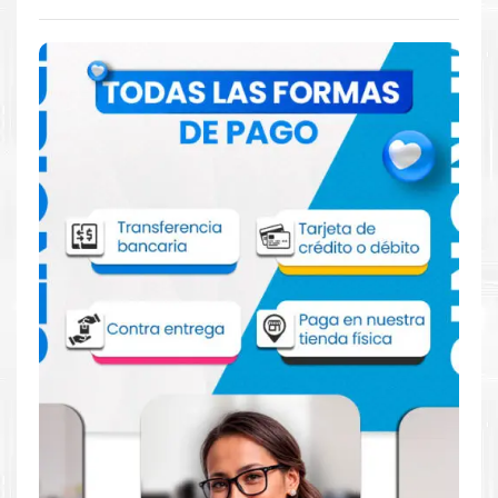
Comprar Kit Cabezal Canon BH-10 CH-10
para impresora 5010 6010 7010
Aprovecha nuestra experiencia y atención para adquirir tus
productos. Tenemos promociones todos los dias. Escríbenos o
visítanos hoy para encontrar la solución perfecta para tu
impresora
Canon
, como la
Kit Cabezal Canon BH-10 CH-10
para impresora 5010 6010 7010 2160 3160
.
Dónde comprar Cabezal para impresora
5010 6010 7010 2160 3160 en Lima o para