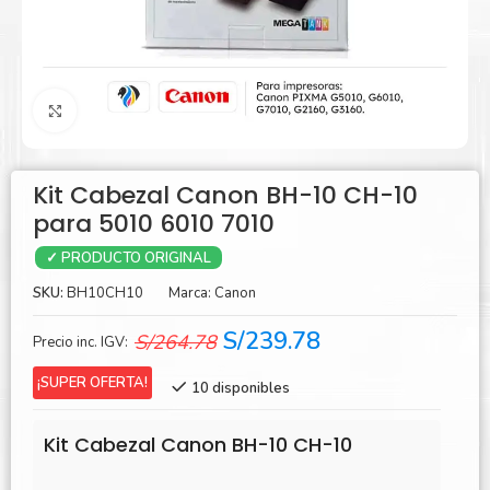
Agrandar
Kit Cabezal Canon BH-10 CH-10
para 5010 6010 7010
✓ PRODUCTO ORIGINAL
SKU:
BH10CH10
Marca:
Canon
El
El
S/
239.78
S/
264.78
Precio inc. IGV:
precio
precio
¡SUPER OFERTA!
10 disponibles
original
actual
era:
es:
Kit Cabezal Canon BH-10 CH-10
S/264.78.
S/239.78.