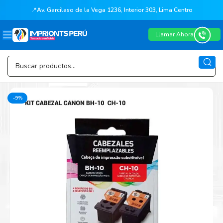
📍
Av. Garcilaso de la Vega 1236, Interior 303, Lima Centro
Llamar Ahora
-9%