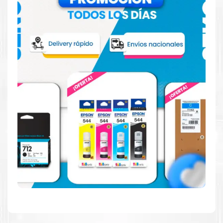
Hecho para ser confiable
Confíe en el rendimiento uniforme de
Canon
, tanto si
imprime en blanco y negro como en color. Descubra
más
Aquí
.
Hecho para ser fácil de usar
Simple y fácil de usar. Nuestros cartuchos e impresoras
están hechos para facilitar la carga, la impresión y los
resultados.