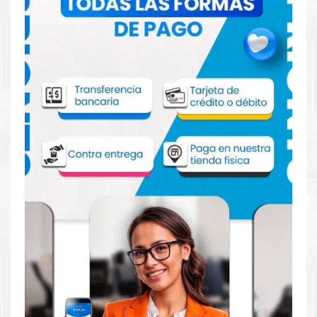
para impresora C600 C605
Aprovecha nuestra experiencia y atención para adquirir tus
productos. Tenemos promociones todos los dias. Escríbenos o
visítanos hoy para encontrar la solución perfecta para tu
impresora
Xerox
, como el
Drum Xerox 108R01487 Amarillo
para impresora C600 C605
.
Dónde comprar Drum para impresora
C600 C605 en Lima o para provincia
Tienda autorizada por
Xerox
. Descubre la mejor manera de
abastecerte de
Drum Xerox 108R01487 Amarillo para
impresora C600 C605.
Ofrecemos una amplia selección de
productos originales que garantizan un rendimiento óptimo y
duradero para tus necesidades de impresión.