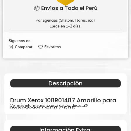
📦 Envíos a Todo el Perú
Por agencias (Shalom, Flores, etc.).
Llega en 1-2 días.
Siguenos en:
Comparar
Favoritos
Descripción
Drum Xerox 108R01487 Amarillo para
Ver más información a cerca del producto...
impresora C600 C605
Información Extra: