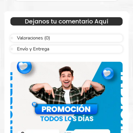
Dejanos tu comentario Aquí
Valoraciones (0)
Envío y Entrega
Hecho para ser confiable
Confíe en el rendimiento uniforme de
Xerox
, tanto si
imprime en blanco y negro como en color. Descubra
más
Aquí
.