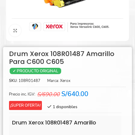
Agrandar
Drum Xerox 108R01487 Amarillo
Para C600 C605
✓ PRODUCTO ORIGINAL
SKU:
108R01487
Marca:
Xerox
El
El
S/
640.00
S/
690.00
Precio inc. IGV:
precio
precio
¡SUPER OFERTA!
1 disponibles
original
actual
era:
es:
Drum Xerox 108R01487 Amarillo
S/690.00.
S/640.00.