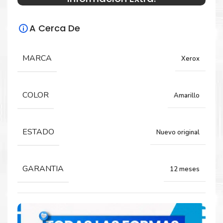
Especificaciones Técnicas
A Cerca De
Para impresoras:
Drum Para impresoras Xerox Versalink
MARCA
Xerox
C600, C605.
COLOR
Amarillo
Rendimiento:
40,000 Páginas
ESTADO
Nuevo original
GARANTIA
12 meses
Comprar Drum Xerox 108R01487 Amarillo