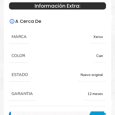
Información Extra:
Especificaciones Técnicas
A Cerca De
Para impresoras:
Drum Para impresoras Xerox Phaser 6510,
MARCA
Xerox
WorkCentre 6515.
COLOR
Cian
Rendimiento:
48,000 Páginas
ESTADO
Nuevo original
GARANTIA
12 meses