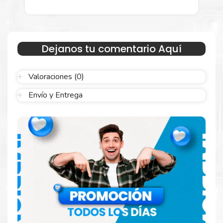
embalaje fácil de abrir para comenzar a imprimir enseguida.
Dejanos tu comentario Aquí
Valoraciones (0)
Envío y Entrega
Hecho para ser confiable
Confíe en el rendimiento uniforme de
Xerox
, tanto si
imprime en blanco y negro como en color. Descubra
más
Aquí
.