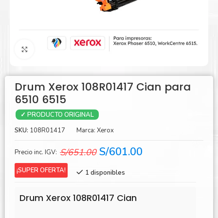
Agrandar
Drum Xerox 108R01417 Cian para
6510 6515
✓ PRODUCTO ORIGINAL
SKU:
108R01417
Marca:
Xerox
El
El
S/
601.00
S/
651.00
Precio inc. IGV:
precio
precio
¡SUPER OFERTA!
1 disponibles
original
actual
era:
es:
Drum Xerox 108R01417 Cian
S/651.00.
S/601.00.