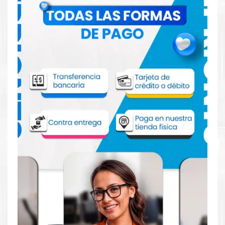
Comprar Drum Xerox 108R01417 Cian para
impresora 6510 6515
Aprovecha nuestra experiencia y atención para adquirir tus
productos. Tenemos promociones todos los dias. Escríbenos o
visítanos hoy para encontrar la solución perfecta para tu
impresora
Xerox
, como el
Drum Xerox 108R01417 Cian para
impresora 6510 6515
.
Dónde comprar Drum para impresora
6510 6515 en Lima o para provincia
Tienda autorizada por
Xerox
. Descubre la mejor manera de
abastecerte de
Drum Xerox 108R01417 Cian para impresora
6510 6515.
Ofrecemos una amplia selección de productos
originales que garantizan un rendimiento óptimo y duradero
para tus necesidades de impresión.