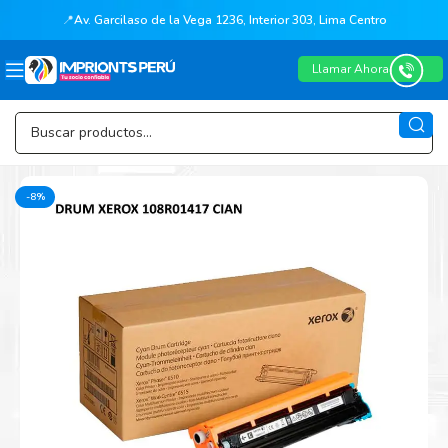
📍
Av. Garcilaso de la Vega 1236, Interior 303, Lima Centro
Llamar Ahora
-8%