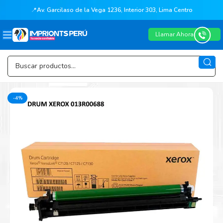
📍
Av. Garcilaso de la Vega 1236, Interior 303, Lima Centro
Llamar Ahora
-4%