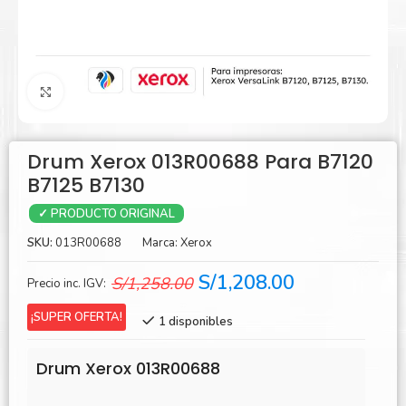
Agrandar
Drum Xerox 013R00688 Para B7120
B7125 B7130
✓ PRODUCTO ORIGINAL
SKU:
013R00688
Marca:
Xerox
El
El
S/
1,208.00
S/
1,258.00
Precio inc. IGV:
precio
precio
¡SUPER OFERTA!
1 disponibles
original
actual
era:
es:
Drum Xerox 013R00688
S/1,258.00.
S/1,208.00.