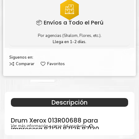
📦 Envíos a Todo el Perú
Por agencias (Shalom, Flores, etc.).
Llega en 1-2 días.
Siguenos en:
Comparar
Favoritos
Descripción
Drum Xerox 013R00688 para
Ver más información a cerca del producto...
impresora B7120 B7125 B7130