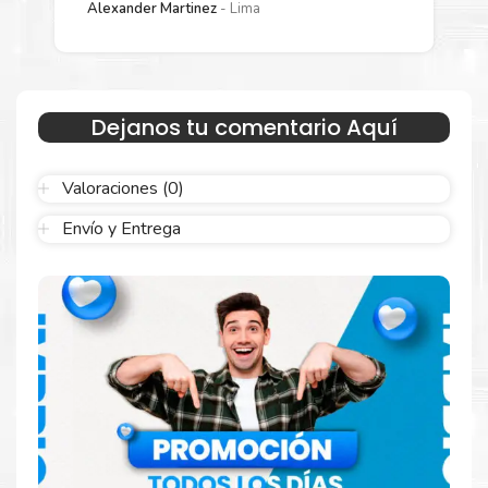
Alexander Martinez
Lima
Sustituya sus cartuchos de
Drum
Xerox 013R00688
rápidamente con la extracción automática de sellado y el
embalaje fácil de abrir para comenzar a imprimir enseguida.
Dejanos tu comentario Aquí
Valoraciones (0)
Envío y Entrega
Hecho para ser confiable
Confíe en el rendimiento uniforme de
Xerox
, tanto si
imprime en blanco y negro como en color. Descubra
más
Aquí
.