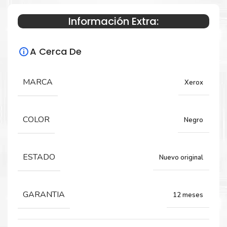
Información Extra:
Especificaciones Técnicas
A Cerca De
Para impresoras:
Drum Para impresoras Xerox VersaLink
MARCA
Xerox
B7120, B7125, B7130.
COLOR
Negro
Rendimiento:
109,000 Páginas
ESTADO
Nuevo original
GARANTIA
12 meses