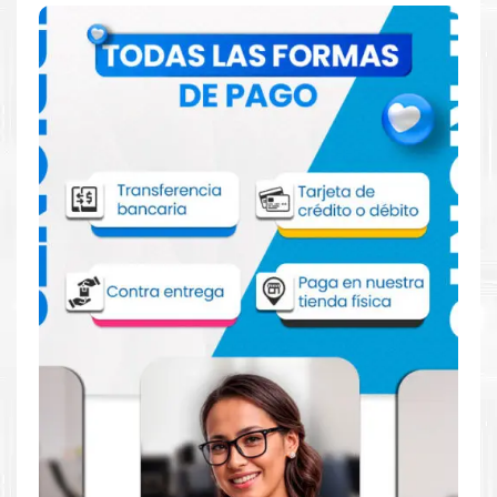
Comprar Drum Xerox 013R00688 para
impresora B7120 B7125 B7130
Aprovecha nuestra experiencia y atención para adquirir tus
productos. Tenemos promociones todos los dias. Escríbenos o
visítanos hoy para encontrar la solución perfecta para tu
impresora
Xerox
, como el
Drum Xerox 013R00688 para
impresora B7120 B7125 B7130
.
Dónde comprar Drum para impresora
B7120 B7125 B7130 en Lima o para
provincia
Tienda autorizada por
Xerox
. Descubre la mejor manera de
abastecerte de
Drum Xerox 013R00688 para impresora B7120
B7125 B7130.
Ofrecemos una amplia selección de productos
originales que garantizan un rendimiento óptimo y duradero