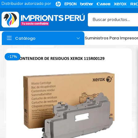
Distribuidor autorizado por
Suministros Para Impreso
Catálogo
-17%
TINTA
Tinta Hp
Tinta Epson
Tinta Canon