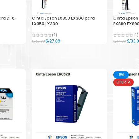
ara DFX-
Cinta Epson LX350 LX300 para
Cinta Epson
LX350 LX300
FX890 FX890
(1)
(1)
El
El
El
S/
27.08
S/
33.
S/
42.08
S/
44.99
precio
precio
precio
original
actual
origina
era:
es:
era:
.
S/42.08.
S/27.08.
S/44.9
-8%
OFERTA