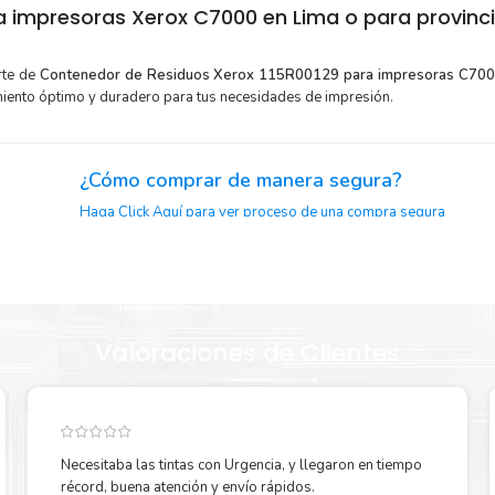
impresoras Xerox C7000 en Lima o para provinc
rte de
Contenedor de Residuos Xerox 115R00129 para impresoras C70
miento óptimo y duradero para tus necesidades de impresión.
¿Cómo comprar de manera segura?
Haga Click Aquí para ver proceso de una compra segura
 Guía de
Valoraciones de Clientes
or para
Sustituya sus cartuchos de
Contenedor de Residuos Xero
rápidamente con la extracción automática de sellado y el emba
dor de
abrir para comenzar a imprimir enseguida.
Necesitaba las tintas con Urgencia, y llegaron en tiempo
récord, buena atención y envío rápidos.