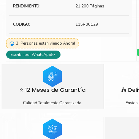
RENDIMIENTO:
21,200 Páginas
Toner Kyocera
Toner Ko
Toner Canon
Toner S
CÓDIGO:
115R00129
3
Personas estan viendo Ahora!
Escribir por WhatsApp
⭐ 12 Meses de Garantía
🛵 Del
Calidad Totalmente Garantizada.
Envíos 