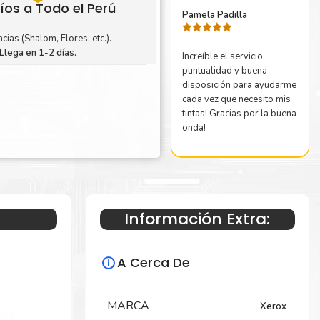
íos a Todo el Perú
Pamela Padilla
cias (Shalom, Flores, etc.).
Valorado
con
5
de 5
Llega en 1-2 días.
Increíble el servicio,
puntualidad y buena
disposición para ayudarme
cada vez que necesito mis
tintas! Gracias por la buena
onda!
Información Extra:
A Cerca De
MARCA
Xerox