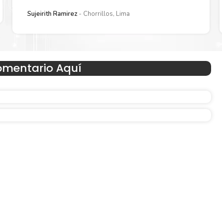
Sujeirith Ramirez
Chorrillos, Lima
omentario Aquí
Hecho para ser fácil de usar
n
Simple y fácil de usar. Nuestros cartuchos e impresoras
hechos para facilitar la carga, la impresión y los result