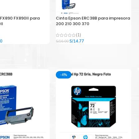
 FX890 FX890II para
Cinta Epson ERC38B para impresora
II
200 210 300 370
(1)
El
El
El
00
S/
14.77
S/
16.00
precio
precio
precio
l
actual
original
actual
es:
era:
es:
9.
S/33.00.
S/16.00.
S/14.77.
-4%