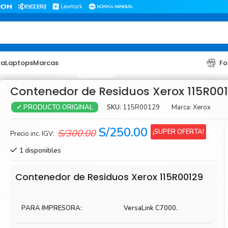
ra
Laptops
Marcas
Fo
Contenedor de Residuos Xerox 115R00
SKU:
115R00129
Marca:
Xerox
✓ PRODUCTO ORIGINAL
El
El
S/
250.00
¡SUPER OFERTA!
S/
300.00
Precio inc. IGV:
precio
precio
1 disponibles
original
actual
era:
es:
TONER
TONER
Contenedor de Residuos Xerox 115R00129
S/300.00.
S/250.00.
Toner Hp
Toner Br
Toner Xerox
Toner S
PARA IMPRESORA:
VersaLink C7000.
Toner Lexmark
Toner Ri