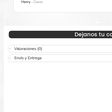
Henry
Cusco
Dejanos tu c
Valoraciones (0)
Hecho para ser confiable
Envío y Entrega
Confíe en el rendimiento uniforme de
Xerox
, tanto si imprime e
blanco y negro como en color. Descubra más
Aquí
.