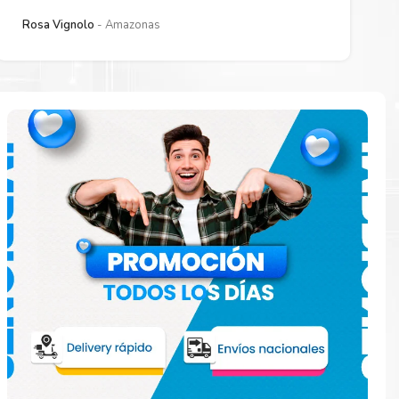
Rosa Vignolo
Amazonas
 están
ados.