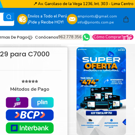
📍
Av. Garcilaso de la Vega 1236, Int. 303 - Lima Centro
Envíos a Todo el Perú
emprionts@gmail.com
¡Pide y Recibe HOY!
info@prionts.com.pe
962 778 356
¿Cómo Comprar?
rmas De Pago
Conócenos
129 para C7000
⭐⭐⭐⭐⭐
Métodos de Pago
other
amsung
coh