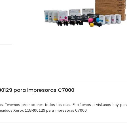
00129 para impresoras C7000
tos. Tenemos promociones todos los dias. Escríbenos o visítanos hoy para
esiduos Xerox 115R00129 para impresoras C7000
.