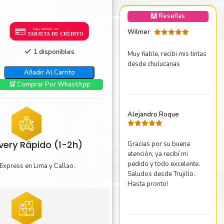
nica Minolta
🙌 Reseñas
harp
Wilmer
Valorado
con
5
de 5
1 disponibles
Muy fiable, recibi mis tintas
desde chulucanas
Añadir Al Carrito
🛒 Comprar Por WhastApp
Alejandro Roque
Valorado
con
5
de 5
ivery Rápido (1-2h)
Gracias por su buena
atención, ya recibí mi
pedido y todo excelente.
Express en Lima y Callao.
Saludos desde Trujillo.
Hasta pronto!