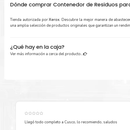
Dónde comprar Contenedor de Residuos para 
Tienda autorizada por
Xerox
. Descubre la mejor manera de abastece
una amplia selección de productos originales que garantizan un rendi
¿Qué hay en la caja?
Ver más información a cerca del producto...
Cartuchos de
Contenedor de Residuos Xerox 115R00129
original y
reciclaje.
Más información:
Estamos autorizados por
Xerox
.
Hacemos envíos al por mayor y men
empresas privadas, del estado y público en general.
Garantizamos el cumplimiento de su requerimiento de
Contene
Residuos Xerox 115R00129
para su despacho.
Llegó todo completo a Cusco, lo recomiendo, saludos