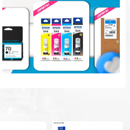
e
en la