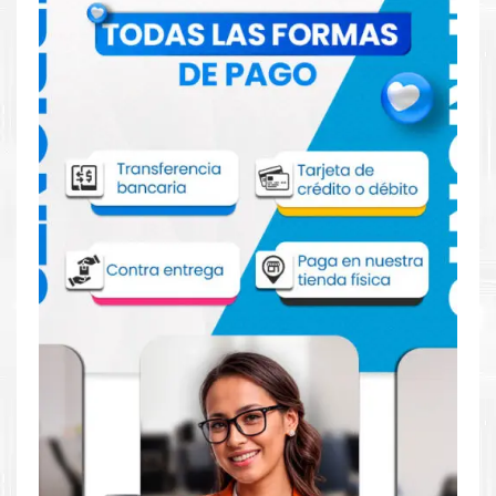
Cinta Epson ERC 31B para impresoras
M930 TM930II TMU950 TMU925 TMH5000
TM590
Aprovecha nuestra experiencia y atención para adquirir tus
productos. Tenemos promociones todos los días. Escríbenos o
visítanos hoy para encontrar la solución perfecta para tu
impresora
EPSON
, como la
Cinta Epson ERC 31B para
impresoras M930 TM930II TMU950 TMU925 TMH5000
TM590.