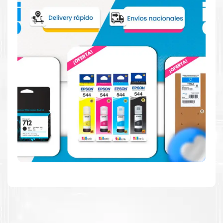
Hecho para ser confiable
Confíe en el rendimiento uniforme de
Epson
, tanto si
imprime en blanco y negro como en color. Descubra
más acerca de cartuchos
Epson
Aquí
.
Hecho para ser fácil de usar
Simple y fácil de usar. Nuestros cartuchos e impresoras
están hechos para facilitar la carga, la impresión y los
resultados.