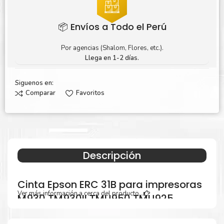
📦 Envíos a Todo el Perú
Por agencias (Shalom, Flores, etc.).
Llega en 1-2 días.
Siguenos en:
Comparar
Favoritos
Descripción
Cinta Epson ERC 31B para impresoras
Ver más información a cerca del producto...
M930 TM930II TMU950 TMU925
TMH5000 TM590