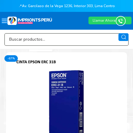
📍
Av. Garcilaso de la Vega 1236, Interior 303, Lima Centro
Llamar Ahora
-67%