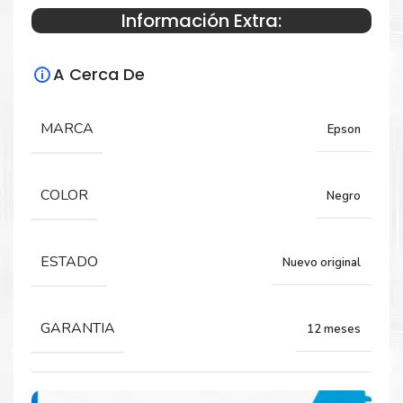
Información Extra:
Especificaciones Técnicas
A Cerca De
Para impresoras:
MARCA
Epson
Cinta para impresora Epson M930,
TM930II, TMU950, TM-U925, TM-H5000, TM-
590.
COLOR
Negro
Rendimiento:
ESTADO
Nuevo original
3 Millones de Caracteres
GARANTIA
12 meses