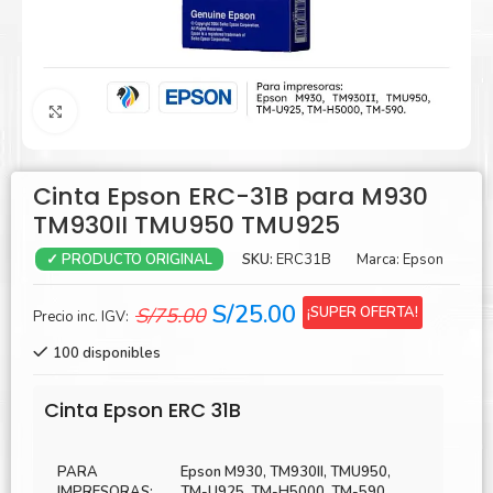
Agrandar
Cinta Epson ERC-31B para M930
TM930II TMU950 TMU925
SKU:
ERC31B
Marca:
Epson
✓ PRODUCTO ORIGINAL
El
El
S/
25.00
¡SUPER OFERTA!
S/
75.00
Precio inc. IGV:
precio
precio
100 disponibles
original
actual
era:
es:
Cinta Epson ERC 31B
S/75.00.
S/25.00.
PARA
Epson M930, TM930II, TMU950,
IMPRESORAS:
TM-U925, TM-H5000, TM-590.