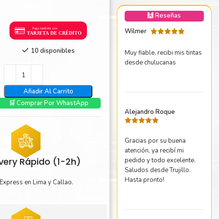
nica Minolta
🙌 Reseñas
harp
Wilmer
Valorado
con
5
de 5
10 disponibles
Muy fiable, recibi mis tintas
desde chulucanas
Añadir Al Carrito
🛒 Comprar Por WhastApp
Alejandro Roque
Valorado
con
5
de 5
Gracias por su buena
atención, ya recibí mi
ivery Rápido (1-2h)
pedido y todo excelente.
Saludos desde Trujillo.
Hasta pronto!
Express en Lima y Callao.