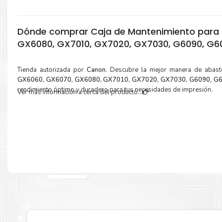
Dónde comprar Caja de Mantenimiento para
GX6080, GX7010, GX7020, GX7030, G6090, G60
Tienda autorizada por
Canon
. Descubre la mejor manera de abas
GX6060, GX6070, GX6080, GX7010, GX7020, GX7030, G6090, G6
rendimiento óptimo y duradero para tus necesidades de impresión.
Ver más información a cerca del producto...
¿Qué hay en la caja?
Cartuchos de
Caja de Mantenimiento Canon MC-G01
original y Guía 
reciclaje.
Más información:
Estamos autorizados por
Canon
.
Hacemos envíos al por mayor y