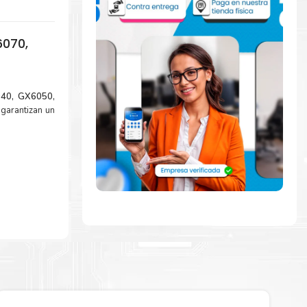
6070,
040, GX6050,
garantizan un
anon MC-G01