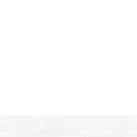
Amigables con el Medio Ambient
n
Al elegir Cartuchos Originales Epson, usted está participa
economía circular.