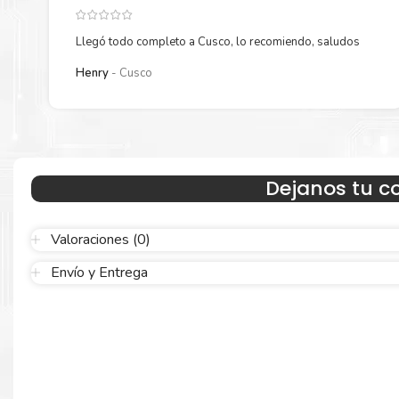
para empresas privadas, del estado y público en general.
Garantizamos el cumplimiento de su requerimiento de
C
Mantenimiento Canon MC-G01
para su despacho.
Llegó todo completo a Cusco, lo recomiendo, saludos
Henry
Cusco
Dejanos tu c
Valoraciones (0)
Hecho para ser confiable
Envío y Entrega
Confíe en el rendimiento uniforme de
Canon
, tanto si imprime e
blanco y negro como en color. Descubra más
Aquí
.