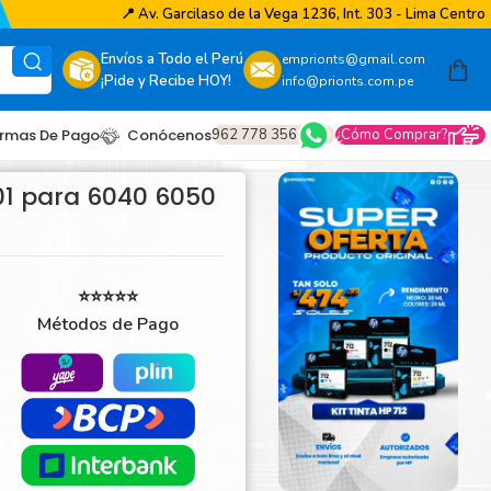
📍
Av. Garcilaso de la Vega 1236, Int. 303 - Lima Centro
Envíos a Todo el Perú
emprionts@gmail.com
¡Pide y Recibe HOY!
info@prionts.com.pe
962 778 356
¿Cómo Comprar?
rmas De Pago
Conócenos
1 para 6040 6050
⭐⭐⭐⭐⭐
Métodos de Pago
other
amsung
coh