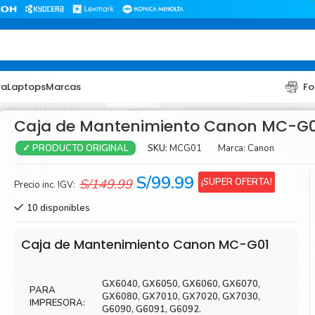
ra
Laptops
Marcas
Fo
Caja de Mantenimiento Canon MC-G0
SKU:
MCG01
Marca:
Canon
✓ PRODUCTO ORIGINAL
El
El
S/
99.99
¡SUPER OFERTA!
S/
149.99
Precio inc. IGV:
precio
precio
10 disponibles
original
actual
era:
es:
TONER
TONER
Caja de Mantenimiento Canon MC-G01
S/149.99.
S/99.99.
Toner Hp
Toner Br
GX6040, GX6050, GX6060, GX6070,
Toner Xerox
Toner S
PARA
GX6080, GX7010, GX7020, GX7030,
IMPRESORA:
Toner Lexmark
Toner Ri
G6090, G6091, G6092.