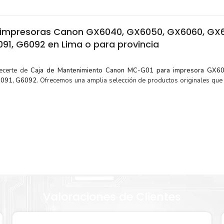
 impresoras Canon GX6040, GX6050, GX6060, GX
91, G6092 en Lima o para provincia
tecerte de
Caja de Mantenimiento Canon MC-G01 para impresora GX6
091, G6092.
Ofrecemos una amplia selección de productos originales que 
¿Cómo comprar de manera segura?
Haga Click Aquí para ver proceso de una compra segura
de
Valoraciones de Clientes
 menor
Sustituya sus cartuchos de
Caja de Mantenimiento C