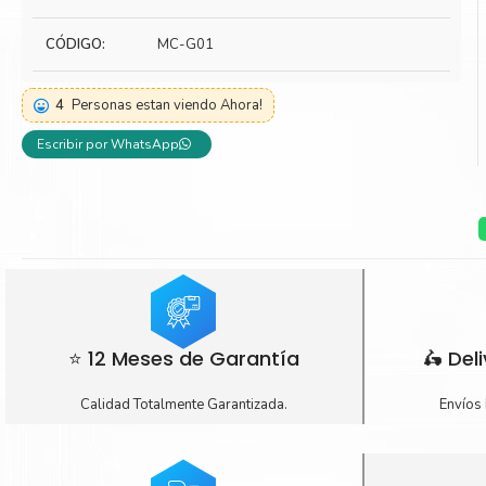
Toner Kyocera
Toner Ko
CÓDIGO:
MC-G01
Toner Canon
Toner S
4
Personas estan viendo Ahora!
Escribir por WhatsApp
⭐ 12 Meses de Garantía
🛵 Del
Calidad Totalmente Garantizada.
Envíos 