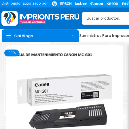
Distribuidor autorizado por
Suministros Para Impreso
Catálogo
-33%
TINTA
Tinta Hp
Tinta Epson
Tinta Canon