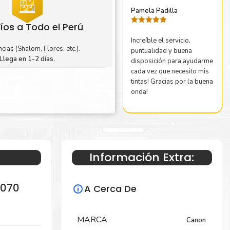
Pamela Padilla
íos a Todo el Perú
Valorado
con
5
de 5
Increíble el servicio,
cias (Shalom, Flores, etc.).
puntualidad y buena
Llega en 1-2 días.
disposición para ayudarme
cada vez que necesito mis
tintas! Gracias por la buena
onda!
Información Extra:
6070
A Cerca De
MARCA
Canon