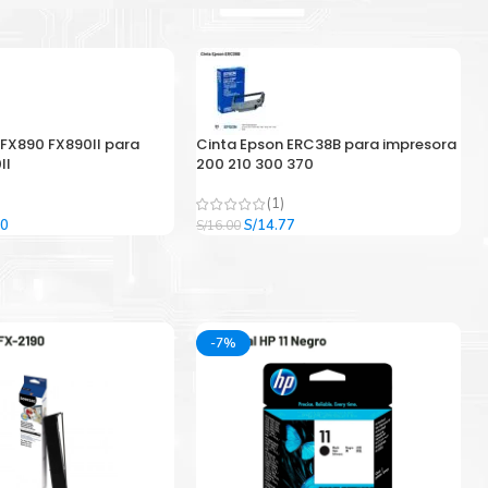
 FX890 FX890II para
Cinta Epson ERC38B para impresora
II
200 210 300 370
(1)
El
El
El
00
S/
14.77
S/
16.00
precio
precio
precio
l
actual
original
actual
es:
era:
es:
9.
S/33.00.
S/16.00.
S/14.77.
-7%