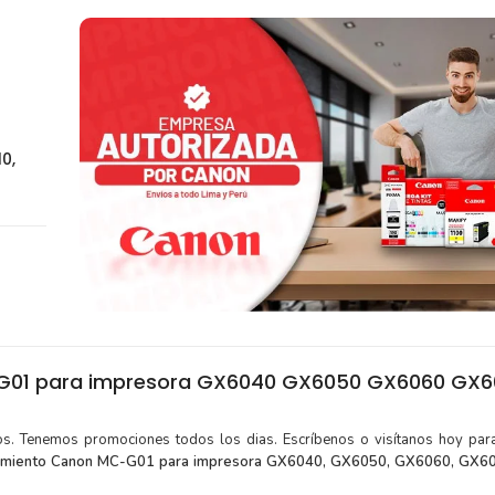
0,
G01 para impresora GX6040 GX6050 GX6060 GX6
tos. Tenemos promociones todos los dias. Escríbenos o visítanos hoy para
nimiento Canon MC-G01 para impresora GX6040, GX6050, GX6060, GX6