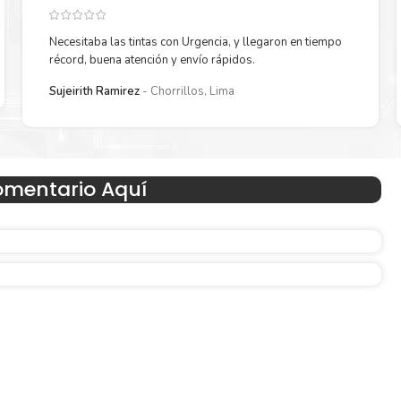
rápidamente con la extracción automática de sellado y el emba
aja de
abrir para comenzar a imprimir enseguida.
Necesitaba las tintas con Urgencia, y llegaron en tiempo
récord, buena atención y envío rápidos.
Sujeirith Ramirez
Chorrillos, Lima
omentario Aquí
Hecho para ser fácil de usar
n
Simple y fácil de usar. Nuestros cartuchos e impresoras
hechos para facilitar la carga, la impresión y los result