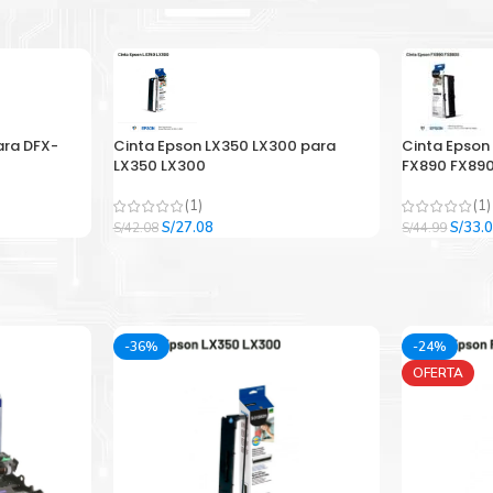
ara DFX-
Cinta Epson LX350 LX300 para
Cinta Epson
LX350 LX300
FX890 FX890
(1)
(1)
El
El
El
S/
27.08
S/
33.
S/
42.08
S/
44.99
precio
precio
precio
original
actual
origina
era:
es:
era:
.
S/42.08.
S/27.08.
S/44.9
-36%
-24%
OFERTA