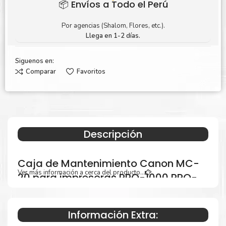
📦 Envíos a Todo el Perú
Por agencias (Shalom, Flores, etc.).
Llega en 1-2 días.
Siguenos en:
Comparar
Favoritos
Descripción
Caja de Mantenimiento Canon MC-
Ver más información a cerca del producto...
20 para impresoras PRO-1000 PRO-
500
Información Extra: