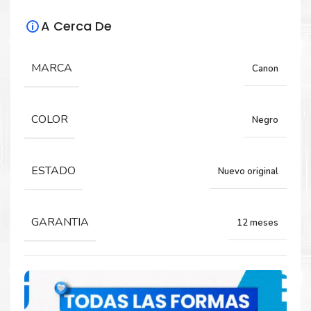
Especificaciones Técnicas
A Cerca De
Para impresoras:
MARCA
Canon
Caja de Mantenimiento para impresoras
Canon ImagePROGRAF PRO-1000, PRO-
500.
COLOR
Negro
Rendimiento:
ESTADO
Nuevo original
20,000 PÁGINAS
GARANTIA
12 meses