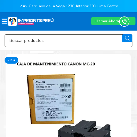
📍
Av. Garcilaso de la Vega 1236, Interior 303, Lima Centro
Llamar Ahora
-31%