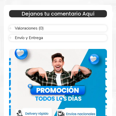
Estamos autorizados por
Canon
.
Hacemos envíos al por mayor
y menor para empresas privadas, del estado y público en
Dejanos tu comentario Aquí
general.
Garantizamos el cumplimiento de su requerimiento de
Caja de
Mantenimiento Canon MC-20
para su despacho.
Valoraciones (0)
Sustituya sus cartuchos de
Caja de Mantenimiento Canon MC-
Envío y Entrega
20
rápidamente con la extracción automática de sellado y el
embalaje fácil de abrir para comenzar a imprimir enseguida.
Hecho para ser confiable