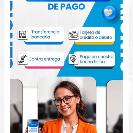
Comprar Caja de Mantenimiento Canon
MC-20 para impresoras PRO-1000 PRO-
500
Aprovecha nuestra experiencia y atención para adquirir tus
productos. Tenemos promociones todos los dias. Escríbenos o
visítanos hoy para encontrar la solución perfecta para tu
impresora
Canon
, como la
Caja de Mantenimiento Canon MC-
20 para impresoras PRO-1000 PRO-500
.
Dónde comprar Caja de Mantenimiento
para impresoras Canon PRO-1000 PRO-
500 en Lima o para provincia