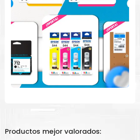
Confíe en el rendimiento uniforme de
Canon
, tanto si
imprime en blanco y negro como en color. Descubra
más
Aquí
.
Hecho para ser fácil de usar
Simple y fácil de usar. Nuestros cartuchos e impresoras
están hechos para facilitar la carga, la impresión y los
resultados.
Productos mejor valorados: