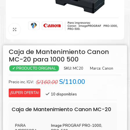
Agrandar
Caja de Mantenimiento Canon
MC-20 para 1000 500
SKU:
MC20
Marca:
Canon
✓ PRODUCTO ORIGINAL
El
El
S/
110.00
S/
160.00
Precio inc. IGV:
precio
precio
¡SUPER OFERTA!
10 disponibles
original
actual
era:
es:
Caja de Mantenimiento Canon MC-20
S/160.00.
S/110.00.
PARA
Image PROGRAF PRO-1000,