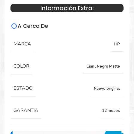
Información Extra:
Especificaciones Técnicas
A Cerca De
Para impresoras:
Cabezal para impresora HP DesignJet
MARCA
HP
Z6100, Z6100ps.
COLOR
Cian
,
Negro Matte
Rendimiento:
230 páginas
ESTADO
Nuevo original
GARANTIA
12 meses