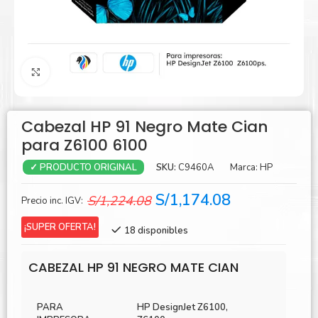
Agrandar
Cabezal HP 91 Negro Mate Cian
para Z6100 6100
SKU:
C9460A
Marca:
HP
✓ PRODUCTO ORIGINAL
El
El
S/
1,174.08
S/
1,224.08
Precio inc. IGV:
precio
precio
¡SUPER OFERTA!
18 disponibles
original
actual
era:
es:
CABEZAL HP 91 NEGRO MATE CIAN
S/1,224.08.
S/1,174.08.
PARA
HP DesignJet Z6100,