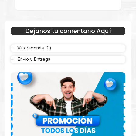
menor para empresas privadas, del estado y público en
general.
Garantizamos el cumplimiento de su requerimiento de
Cabezal
HP 91 Negro Mate Cian
para su despacho.
Dejanos tu comentario Aquí
Sustituya sus cartuchos de
Cabezal HP 91 Negro Mate
Cian
rápidamente con la extracción automática de sellado y el
embalaje fácil de abrir para comenzar a imprimir enseguida.
Valoraciones (0)
Envío y Entrega
Resultados que sorprenden
Confíe en el rendimiento uniforme de
Hp
. Descubra
cómo saber si un cartucho es original o no
Aquí
.