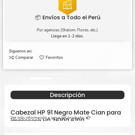
📦 Envíos a Todo el Perú
Por agencias (Shalom, Flores, etc.).
Llega en 1-2 días.
Siguenos en:
Comparar
Favoritos
Descripción
Cabezal HP 91 Negro Mate Cian para
Ver más información a cerca del producto...
impresora HP Z6100 6100