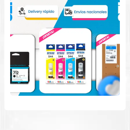
Reduzca el consumo de energía
Consuma un 21 % menos de energía en promedio en
comparación con la generación anterior.
Calidad en la que puede confiar
Resultados de precisión, página tras página, para
mantener su empresa funcionando perfectamente.
Amigables con el Medio Ambiente
Al elegir Cartuchos Originales
HP
, usted está
participando en la economía circular.