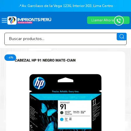
📍
Av. Garcilaso de la Vega 1236, Interior 303, Lima Centro
Llamar Ahora
-4%