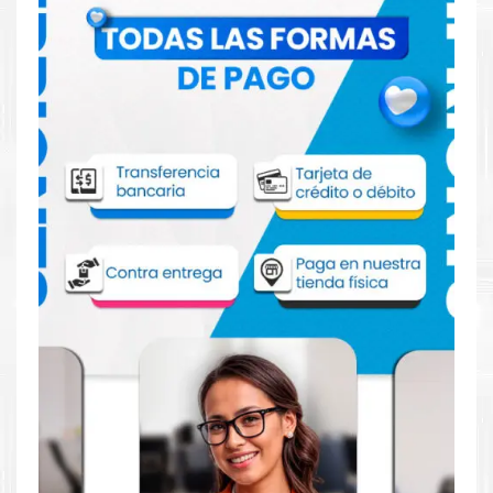
Comprar Cabezal HP 91 Negro Mate Cian
para impresora HP Z6100 6100
Aprovecha nuestra experiencia y atención para adquirir tus
productos. Tenemos promociones todos los días. Escríbenos o
visítanos hoy para encontrar la solución perfecta para tu
impresora
HP
, como la
Cabezal HP 91 Negro Mate Cian para
impresoras Z6100, Z6100ps.
Dónde comprar Cabezal para impresora
HP Z6100 6100 en Lima o para provincia
Tienda autorizada por
HP
. Descubre la mejor manera de