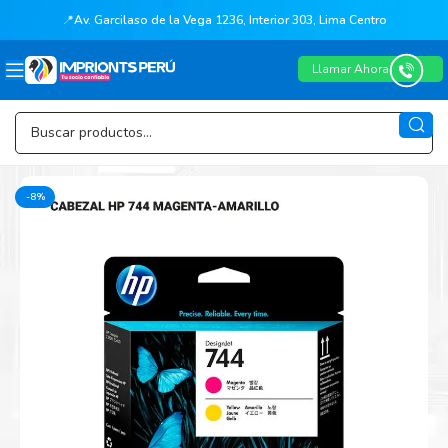
📍
Av. Garcilaso de la Vega 1236, Interior 303, Lima Centro
Llamar Ahora
-8%