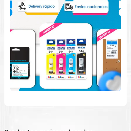
Consuma un 21 % menos de energía en promedio en
comparación con la generación anterior.
Calidad en la que puede confiar
Resultados de precisión, página tras página, para
mantener su empresa funcionando perfectamente.
Amigables con el Medio Ambiente
Al elegir Cartuchos Originales
HP
, usted está
participando en la economía circular.