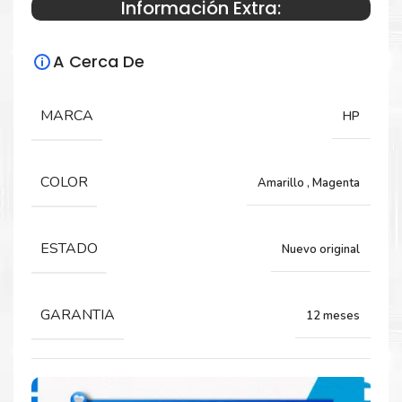
Información Extra:
Especificaciones Técnicas
A Cerca De
Para impresoras:
Cabezal para impresora HP DesignJet
MARCA
HP
Z2600, Z5600.
COLOR
Amarillo
,
Magenta
Rendimiento:
3,500 páginas
ESTADO
Nuevo original
GARANTIA
12 meses