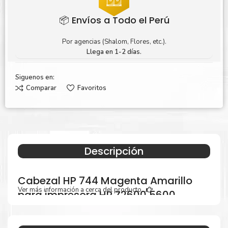
📦 Envíos a Todo el Perú
Por agencias (Shalom, Flores, etc.).
Llega en 1-2 días.
Siguenos en:
Comparar
Favoritos
Descripción
Cabezal HP 744 Magenta Amarillo
Ver más información a cerca del producto...
para impresora HP Z2600 5600