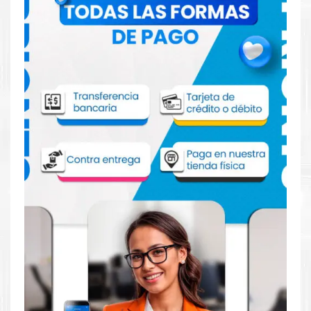
Comprar Cabezal HP 744 Magenta
Amarillo para impresora HP Z2600 5600
Aprovecha nuestra experiencia y atención para adquirir tus
productos. Tenemos promociones todos los días. Escríbenos o
visítanos hoy para encontrar la solución perfecta para tu
impresora
HP
, como la
Cabezal HP 744 Magenta Amarillo para
impresoras Z2600, Z5600.
Dónde comprar Cabezal para impresora
HP Z2600 5600 en Lima o para provincia
Tienda autorizada por
HP
. Descubre la mejor manera de
abastecerte de
Cabezal HP 744 Magenta Amarillo para