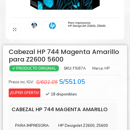
Agrandar
Cabezal HP 744 Magenta Amarillo
para Z2600 5600
SKU:
F9J87A
Marca:
HP
✓ PRODUCTO ORIGINAL
El
El
S/
551.05
S/
601.05
Precio inc. IGV:
precio
precio
¡SUPER OFERTA!
18 disponibles
original
actual
era:
es:
CABEZAL HP 744 MAGENTA AMARILLO
S/601.05.
S/551.05.
PARA IMPRESORA:
HP DesignJet Z2600, Z5600